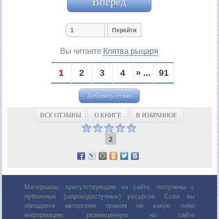
Вперед
Вы читаете
Клятва рыцаря
1
2
3
4
» ...
91
Добавить отзыв
ВСЕ ОТЗЫВЫ
О КНИГЕ
В ИЗБРАННОЕ
2
Материалы, присутствующие на сайте, получены с
публичных (широкодоступных) ресурсов. Если вы
обладаете авторским правом на какую либо
информацию, размещенную на сайте