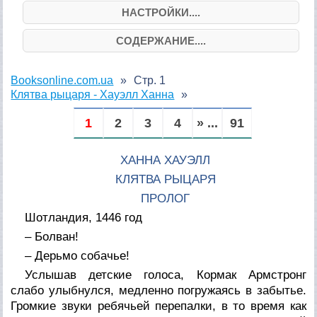
НАСТРОЙКИ....
СОДЕРЖАНИЕ....
Booksonline.com.ua
Стр. 1
Клятва рыцаря - Хауэлл Ханна
1
2
3
4
» ...
91
ХАННА ХАУЭЛЛ
КЛЯТВА РЫЦАРЯ
ПРОЛОГ
Шотландия, 1446 год
– Болван!
– Дерьмо собачье!
Услышав детские голоса, Кормак Армстронг
слабо улыбнулся, медленно погружаясь в забытье.
Громкие звуки ребячьей перепалки, в то время как