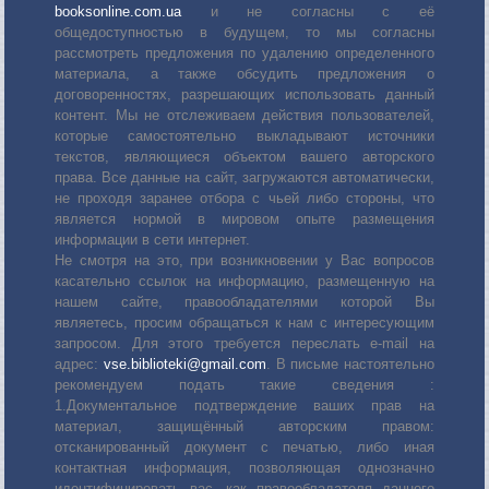
booksonline.com.ua
и не согласны с её
общедоступностью в будущем, то мы согласны
рассмотреть предложения по удалению определенного
материала, а также обсудить предложения о
договоренностях, разрешающих использовать данный
контент. Мы не отслеживаем действия пользователей,
которые самостоятельно выкладывают источники
текстов, являющиеся объектом вашего авторского
права. Все данные на сайт, загружаются автоматически,
не проходя заранее отбора с чьей либо стороны, что
является нормой в мировом опыте размещения
информации в сети интернет.
Не смотря на это, при возникновении у Вас вопросов
касательно ссылок на информацию, размещенную на
нашем сайте, правообладателями которой Вы
являетесь, просим обращаться к нам с интересующим
запросом. Для этого требуется переслать е-mail на
адрес:
vse.biblioteki@gmail.com
. В письме настоятельно
рекомендуем подать такие сведения :
1.Документальное подтверждение ваших прав на
материал, защищённый авторским правом:
отсканированный документ с печатью, либо иная
контактная информация, позволяющая однозначно
идентифицировать вас, как правообладателя данного