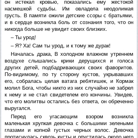
он истекал кровью, показались ему жестокой
насмешкой судьбы. Им овладела неодолимая
грусть. В памяти ожили детские ссоры с братьями,
и в сердце возникла боль от сознания того, что он
никогда больше не увидит своих близких.
– Ты урод!
– Я? Ха! Сам ты урод, и к тому же дурак!
Началась драка, В холодном влажном утреннем
воздухе слышались крики дерущихся и голоса
других детей, подбадривающих своих фаворитов.
По-видимому, по ту сторону кустов, укрывавших
его, собралась целая ватага ребятишек, и Кормак
молил Бога, чтобы никто из них случайно не забрел
к нему и не стал свидетелем его кончины. Увидев,
что его молитвы остались без ответа, он обреченно
выругался.
Перед его угасающим взором возникла
маленькая хрупкая девочка с большими зелеными
глазами и копной густых черных волос. Девочка
протиснулась сквозь кусты и опустилась около него