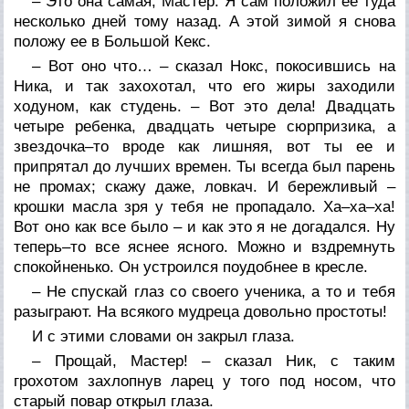
– Это она самая, Мастер. Я сам положил ее туда
несколько дней тому назад. А этой зимой я снова
положу ее в Большой Кекс.
– Вот оно что… – сказал Нокс, покосившись на
Ника, и так захохотал, что его жиры заходили
ходуном, как студень. – Вот это дела! Двадцать
четыре ребенка, двадцать четыре сюрпризика, а
звездочка–то вроде как лишняя, вот ты ее и
припрятал до лучших времен. Ты всегда был парень
не промах; скажу даже, ловкач. И бережливый –
крошки масла зря у тебя не пропадало. Ха–ха–ха!
Вот оно как все было – и как это я не догадался. Ну
теперь–то все яснее ясного. Можно и вздремнуть
спокойненько. Он устроился поудобнее в кресле.
– Не спускай глаз со своего ученика, а то и тебя
разыграют. На всякого мудреца довольно простоты!
И с этими словами он закрыл глаза.
– Прощай, Мастер! – сказал Ник, с таким
грохотом захлопнув ларец у того под носом, что
старый повар открыл глаза.