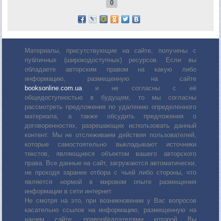
0
Материалы, присутствующие на сайте, получены с
публичных (широкодоступных) ресурсов. Если вы
обладаете авторским правом на какую либо
информацию, размещенную на сайте
booksonline.com.ua
и не согласны с её
общедоступностью в будущем, то мы согласны
рассмотреть предложения по удалению определенного
материала, а также обсудить предложения о
договоренностях, разрешающих использовать данный
контент. Мы не отслеживаем действия пользователей,
которые самостоятельно выкладывают источники
текстов, являющиеся объектом вашего авторского
права. Все данные на сайт, загружаются автоматически,
не проходя заранее отбора с чьей либо стороны, что
является нормой в мировом опыте размещения
информации в сети интернет.
Не смотря на это, при возникновении у Вас вопросов
касательно ссылок на информацию, размещенную на
нашем сайте, правообладателями которой Вы