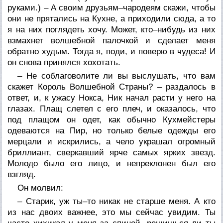
руками.) – А своим друзьям–чародеям скажи, чтобы
они не прятались на Кухне, а приходили сюда, а то
я на них поглядеть хочу. Может, кто–нибудь из них
взмахнет волшебной палочкой и сделает меня
обратно худым. Тогда я, поди, и поверю в чудеса! И
он снова принялся хохотать.
– Не соблаговолите ли вы выслушать, что вам
скажет Король Волшебной Страны? – раздалось в
ответ, и, к ужасу Нокса, Ник начал расти у него на
глазах. Плащ слетел с его плеч, и оказалось, что
под плащом он одет, как обычно Кухмейстеры
одеваются на Пир, но только белые одежды его
мерцали и искрились, а чело украшал огромный
бриллиант, сверкавший ярче самых ярких звезд.
Молодо было его лицо, и непреклонен был его
взгляд.
Он молвил:
– Старик, уж ты–то никак не старше меня. А кто
из нас двоих важнее, это мы сейчас увидим. Ты