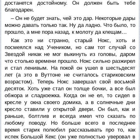
достанется достойному. Он должен быть тебе
благодарен.
– Он не будет знать, чей это дар. Некоторые дары
можно давать только так. Ну да ладно. Что было, то
прошло, а мне пора назад, к молоту да клещам…
Как это ни странно, старый Нокс, хоть и
посмеялся над Учеником, но сам тот случай со
Звездой никак не мог выкинуть из головы, даром
что столько времени прошло. Нокс сильно разжирел
и стал ленивым. На покой он ушел в шестьдесят
лет (а это в Вуттоне не считалось стариковским
возрастом). Теперь Нокс завершал свой восьмой
десяток. Хоть уже стал он толще бочки, а все был
обжора и сладкоежка. Когда он не ел, то сидел в
кресле у окна своего домика, а в солнечные дни
кресло ставили у открытой двери. Он был, как и
раньше, болтлив и всегда имел что сказать по
любому поводу. Но больше всего в последнее
время старик полюбил рассказывать про то, как
испек Большой Кекс (он уже полностью уверовал в