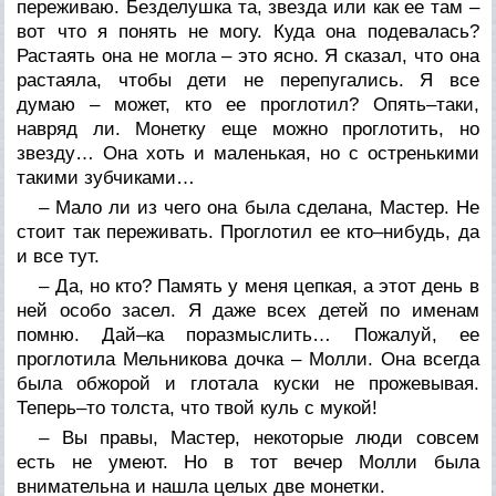
переживаю. Безделушка та, звезда или как ее там –
вот что я понять не могу. Куда она подевалась?
Растаять она не могла – это ясно. Я сказал, что она
растаяла, чтобы дети не перепугались. Я все
думаю – может, кто ее проглотил? Опять–таки,
навряд ли. Монетку еще можно проглотить, но
звезду… Она хоть и маленькая, но с остренькими
такими зубчиками…
– Мало ли из чего она была сделана, Мастер. Не
стоит так переживать. Проглотил ее кто–нибудь, да
и все тут.
– Да, но кто? Память у меня цепкая, а этот день в
ней особо засел. Я даже всех детей по именам
помню. Дай–ка поразмыслить… Пожалуй, ее
проглотила Мельникова дочка – Молли. Она всегда
была обжорой и глотала куски не прожевывая.
Теперь–то толста, что твой куль с мукой!
– Вы правы, Мастер, некоторые люди совсем
есть не умеют. Но в тот вечер Молли была
внимательна и нашла целых две монетки.