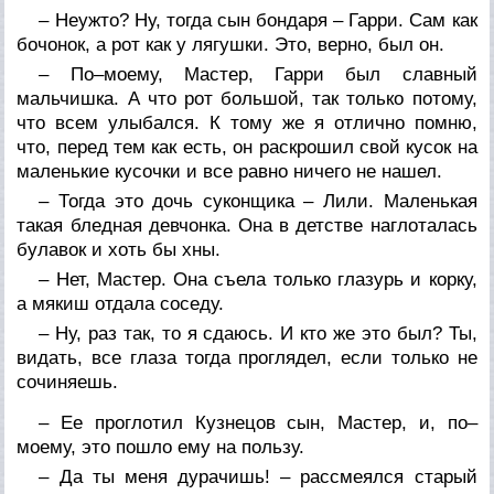
– Неужто? Ну, тогда сын бондаря – Гарри. Сам как
бочонок, а рот как у лягушки. Это, верно, был он.
– По–моему, Мастер, Гарри был славный
мальчишка. А что рот большой, так только потому,
что всем улыбался. К тому же я отлично помню,
что, перед тем как есть, он раскрошил свой кусок на
маленькие кусочки и все равно ничего не нашел.
– Тогда это дочь суконщика – Лили. Маленькая
такая бледная девчонка. Она в детстве наглоталась
булавок и хоть бы хны.
– Нет, Мастер. Она съела только глазурь и корку,
а мякиш отдала соседу.
– Ну, раз так, то я сдаюсь. И кто же это был? Ты,
видать, все глаза тогда проглядел, если только не
сочиняешь.
– Ее проглотил Кузнецов сын, Мастер, и, по–
моему, это пошло ему на пользу.
– Да ты меня дурачишь! – рассмеялся старый