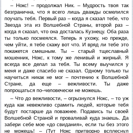
– Нокс! – продолжал Ник. – Мудрость твоя так
безгранична, что я всего лишь дважды осмелился
поучать тебя. Первый раз – когда я сказал тебе, что
Звезда эта из Волшебной Страны, второй раз –
когда я сказал, что она досталась Кузнецу. Оба раза
ты только посмеялся. Теперь я ухожу, но прежде,
чем уйти, я тебе скажу вот что. И вряд ли тебе это
покажется смешным. Ты – старый тщеславный
мошенник, Нокс, к тому же ленивый и жирный. Я
всегда все делал за тебя. Ты всему выучился у
меня и даже спасибо не сказал. Одному только ты
научиться никак не мог – почтению к Волшебной
Стране, да еще – вежливости. Ты даже
попрощаться по–человечески не можешь.
– Что до вежливости, – огрызнулся Нокс, – то уж
куда как невежливо срамить людей, которые тебя
будут постарше да поважнее. Подавись ты своей
Волшебной Страной и проваливай куда знаешь. Да
забери себе мое «до свидания», если ты без этого
не можешь! – (Тут Нокс притворно всплеснул