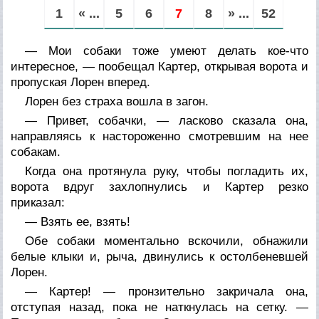
1
« ...
5
6
7
8
» ...
52
— Мои собаки тоже умеют делать кое-что
интересное, — пообещал Картер, открывая ворота и
пропуская Лорен вперед.
Лорен без страха вошла в загон.
— Привет, собачки, — ласково сказала она,
направляясь к настороженно смотревшим на нее
собакам.
Когда она протянула руку, чтобы погладить их,
ворота вдруг захлопнулись и Картер резко
приказал:
— Взять ее, взять!
Обе собаки моментально вскочили, обнажили
белые клыки и, рыча, двинулись к остолбеневшей
Лорен.
— Картер! — пронзительно закричала она,
отступая назад, пока не наткнулась на сетку. —