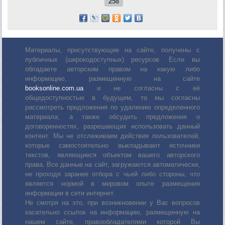
258
Материалы, присутствующие на сайте, получены с
публичных (широкодоступных) ресурсов. Если вы
обладаете авторским правом на какую либо
информацию, размещенную на сайте
booksonline.com.ua
и не согласны с её
общедоступностью в будущем, то мы согласны
рассмотреть предложения по удалению определенного
материала, а также обсудить предложения о
договоренностях, разрешающих использовать данный
контент. Мы не отслеживаем действия пользователей,
которые самостоятельно выкладывают источники
текстов, являющиеся объектом вашего авторского
права. Все данные на сайт, загружаются автоматически,
не проходя заранее отбора с чьей либо стороны, что
является нормой в мировом опыте размещения
информации в сети интернет.
Не смотря на это, при возникновении у Вас вопросов
касательно ссылок на информацию, размещенную на
нашем сайте, правообладателями которой Вы