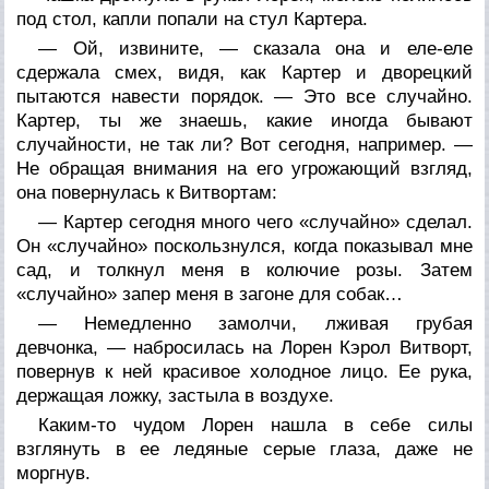
под стол, капли попали на стул Картера.
— Ой, извините, — сказала она и еле-еле
сдержала смех, видя, как Картер и дворецкий
пытаются навести порядок. — Это все случайно.
Картер, ты же знаешь, какие иногда бывают
случайности, не так ли? Вот сегодня, например. —
Не обращая внимания на его угрожающий взгляд,
она повернулась к Витвортам:
— Картер сегодня много чего «случайно» сделал.
Он «случайно» поскользнулся, когда показывал мне
сад, и толкнул меня в колючие розы. Затем
«случайно» запер меня в загоне для собак…
— Немедленно замолчи, лживая грубая
девчонка, — набросилась на Лорен Кэрол Витворт,
повернув к ней красивое холодное лицо. Ее рука,
держащая ложку, застыла в воздухе.
Каким-то чудом Лорен нашла в себе силы
взглянуть в ее ледяные серые глаза, даже не
моргнув.