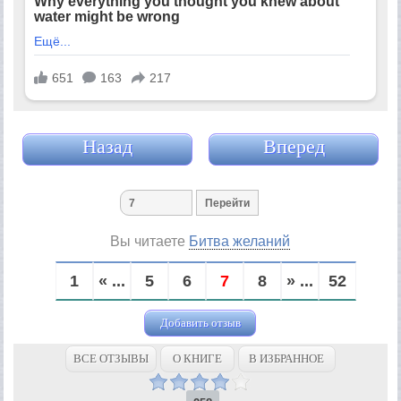
Назад
Вперед
Вы читаете
Битва желаний
1
« ...
5
6
7
8
» ...
52
Добавить отзыв
ВСЕ ОТЗЫВЫ
О КНИГЕ
В ИЗБРАННОЕ