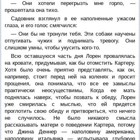
— Они хотели перегрызть мне горло, —
прошептала она тихо.
Садовник взглянул в ее наполненные ужасом
глаза, и его голос смягчился:
— Они бы не тронули тебя. Эти собаки научены
отпугивать чужих и поднимать тревогу. Они
слишком умны, чтобы укусить кого-то.
Всю оставшуюся часть дня Лорен провалялась
на кровати, придумывая, как бы отомстить Картеру.
Хотя было очень приятно представлять, как он,
например, стоит перед ней на коленях и просит
прощения, она понимала, что все ее замыслы
практически неосуществимы, Когда ее мать
поднялась наверх, чтобы позвать к обеду, Лорен
уже смирилась с мыслью, что ей придется
проглотить свою обиду и притвориться, что ничего
не случилось. Не было никакого смысла
рассказывать матери о поведении Картера, потому
что Джина Деннер — наполовину американка,
наполовину итальянка — испытывала глубокую