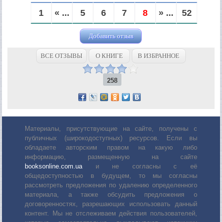
1
« ...
5
6
7
8
» ...
52
Добавить отзыв
ВСЕ ОТЗЫВЫ
О КНИГЕ
В ИЗБРАННОЕ
258
Материалы, присутствующие на сайте, получены с
публичных (широкодоступных) ресурсов. Если вы
обладаете авторским правом на какую либо
информацию, размещенную на сайте
booksonline.com.ua
и не согласны с её
общедоступностью в будущем, то мы согласны
рассмотреть предложения по удалению определенного
материала, а также обсудить предложения о
договоренностях, разрешающих использовать данный
контент. Мы не отслеживаем действия пользователей,