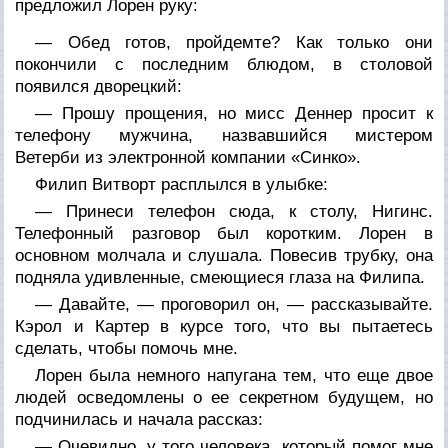
предложил Лорен руку:
— Обед готов, пройдемте? Как только они
покончили с последним блюдом, в столовой
появился дворецкий:
— Прошу прощения, но мисс Деннер просит к
телефону мужчина, назвавшийся мистером
Ветерби из электронной компании «Синко».
Филип Витворт расплылся в улыбке:
— Принеси телефон сюда, к столу, Нигинс.
Телефонный разговор был коротким. Лорен в
основном молчала и слушала. Повесив трубку, она
подняла удивленные, смеющиеся глаза на Филипа.
— Давайте, — проговорил он, — рассказывайте.
Кэрол и Картер в курсе того, что вы пытаетесь
сделать, чтобы помочь мне.
Лорен была немного напугана тем, что еще двое
людей осведомлены о ее секретном будущем, но
подчинилась и начала рассказ:
— Очевидно, у того человека, который помог мне