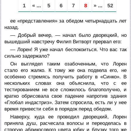
1
« ...
5
6
7
8
» ...
52
ее «представления» за обедом четырнадцать лет
назад.
— Добрый вечер, — начал было дворецкий, но
вышедший навстречу Филип Витворт прервал его:
— Лорен! Я уже начал беспокоиться. Что вас так
сильно задержало?
Он выглядел таким озабоченным, что Лорен
стало его жалко. К тому же она подвела его, не
особенно стремясь получить работу в «Синко». В
нескольких словах она объяснила, что с ее
тестированием не все сложилось благополучно, и
кратко обрисовала свое падение напротив здания
«Глобал индастриз». Затем спросила, есть ли у нее
время привести себя в порядок перед обедом.
Наверху, куда ее проводил дворецкий, Лорен
приняла душ, расчесала волосы и переоделась в
строгую абрикосового цвета юбку и блузку того же