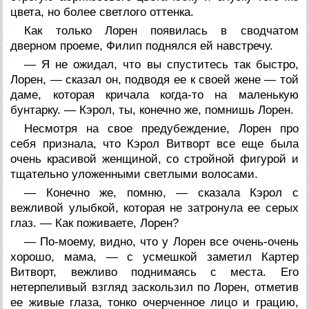
цвета, но более светлого оттенка.
Как только Лорен появилась в сводчатом
дверном проеме, Филип поднялся ей навстречу.
— Я не ожидал, что вы спуститесь так быстро,
Лорен, — сказал он, подводя ее к своей жене — той
даме, которая кричала когда-то на маленькую
бунтарку. — Кэрол, ты, конечно же, помнишь Лорен.
Несмотря на свое предубеждение, Лорен про
себя признала, что Кэрол Витворт все еще была
очень красивой женщиной, со стройной фигурой и
тщательно уложенными светлыми волосами.
— Конечно же, помню, — сказала Кэрол с
вежливой улыбкой, которая не затронула ее серых
глаз. — Как поживаете, Лорен?
— По-моему, видно, что у Лорен все очень-очень
хорошо, мама, — с усмешкой заметил Картер
Витворт, вежливо поднимаясь с места. Его
нетерпеливый взгляд заскользил по Лорен, отметив
ее живые глаза, тонко очерченное лицо и грацию,