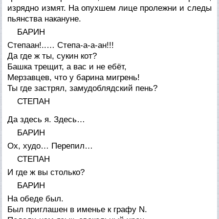
изрядно измят. На опухшем лице пролежни и следы
пьянства накануне.
БАРИН
Степаан!..… Степа-а-а-ан!!!
Да где ж ты, сукин кот?
Башка трещит, а вас и не ебёт,
Мерзавцев, что у барина мигрень!
Ты где застрял, замудоблядский пень?
СТЕПАН
Да здесь я. Здесь…
БАРИН
Ох, худо… Перепил…
СТЕПАН
И где ж вы столько?
БАРИН
На обеде был.
Был приглашен в именье к графу N.