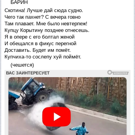
БАРИН
Скотина! Лучше дай сюда суднo.
Чего так пахнет? С вечера говно
Там плавает. Мне было невтерпеж!
Купцу Корытину позднее отнесешь.
Я в опере с его болтал женой
И обещался в фикус перегной
Доставить. Будет им помёт.
Купчиха-то сослeпу хуй поймёт.
(чешется)