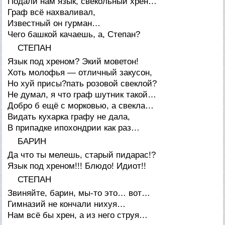
Подали нам язык, свекольный хрен…
Граф всё нахваливал,
Известный он гурман…
Чего башкой качаешь, а, Степан?
СТЕПАН
Язык под хреном? Экий моветон!
Хоть молофья — отличный закусон,
Но хуй присы?пать розовой свеклой?
Не думал, я что граф шутник такой…
Добро б ещё с морковью, а свекла…
Видать кухарка графу не дала,
В припадке ипохондрии как раз…
БАРИН
Да что ты мелешь, старый пидарас!?
Язык под хреном!!! Блюдо! Идиот!!
СТЕПАН
Звиняйте, барин, мы-то это… вот…
Гимназий не кончали нихуя…
Нам всё бы хрен, а из него струя…