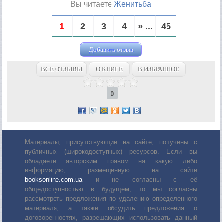
Вы читаете
Женитьба
1
2
3
4
» ...
45
Добавить отзыв
ВСЕ ОТЗЫВЫ
О КНИГЕ
В ИЗБРАННОЕ
0
Материалы, присутствующие на сайте, получены с
публичных (широкодоступных) ресурсов. Если вы
обладаете авторским правом на какую либо
информацию, размещенную на сайте
booksonline.com.ua
и не согласны с её
общедоступностью в будущем, то мы согласны
рассмотреть предложения по удалению определенного
материала, а также обсудить предложения о
договоренностях, разрешающих использовать данный