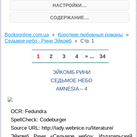
НАСТРОЙКИ....
СОДЕРЖАНИЕ....
Booksonline.com.ua
Короткие любовные романы
Седьмое небо - Рини Эйкомб
Стр. 1
1
2
3
4
» ...
34
ЭЙКОМБ РИНИ
СЕДЬМОЕ НЕБО
AMNESIA – 4
OCR: Fedundra
SpellCheck: Codeburger
Source URL: http://lady.webnice.ru/literature/
Эйкомб Рини «Седьмое небо»: Издательский