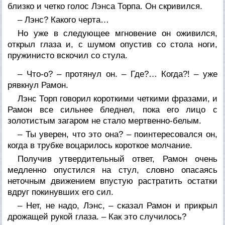
близко и четко голос Лэнса Торпа. Он скривился.
– Лэнс? Какого черта…
Но уже в следующее мгновение он оживился,
открыл глаза и, с шумом опустив со стола ноги,
пружинисто вскочил со стула.
– Что-о? – протянул он. – Где?… Когда?! – уже
рявкнул Рамон.
Лэнс Торп говорил короткими четкими фразами, и
Рамон все сильнее бледнел, пока его лицо с
золотистым загаром не стало мертвенно-белым.
– Ты уверен, что это она? – поинтересовался он,
когда в трубке воцарилось короткое молчание.
Получив утвердительный ответ, Рамон очень
медленно опустился на стул, словно опасаясь
неточным движением впустую растратить остатки
вдруг покинувших его сил.
– Нет, не надо, Лэнс, – сказал Рамон и прикрыл
дрожащей рукой глаза. – Как это случилось?