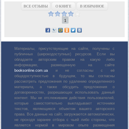
ВСЕ ОТЗЫВЫ
О КНИГЕ
В ИЗБРАННОЕ
1
Материалы, присутствующие на сайте, получены с
публичных (широкодоступных) ресурсов. Если вы
обладаете авторским правом на какую либо
информацию, размещенную на сайте
booksonline.com.ua
и не согласны с её
общедоступностью в будущем, то мы согласны
рассмотреть предложения по удалению определенного
материала, а также обсудить предложения о
договоренностях, разрешающих использовать данный
контент. Мы не отслеживаем действия пользователей,
которые самостоятельно выкладывают источники
текстов, являющиеся объектом вашего авторского
права. Все данные на сайт, загружаются автоматически,
не проходя заранее отбора с чьей либо стороны, что
является нормой в мировом опыте размещения