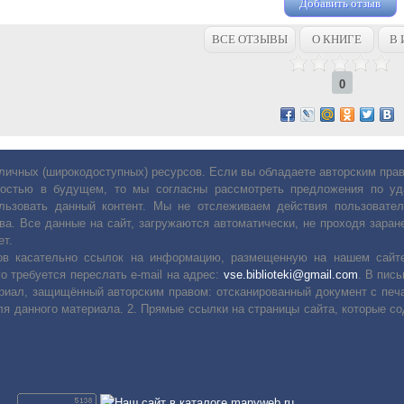
Добавить отзыв
ВСЕ ОТЗЫВЫ
О КНИГЕ
В 
0
личных (широкодоступных) ресурсов. Если вы обладаете авторским пр
остью в будущем, то мы согласны рассмотреть предложения по уда
льзовать данный контент. Мы не отслеживаем действия пользовател
ва. Все данные на сайт, загружаются автоматически, не проходя заране
ет.
сов касательно ссылок на информацию, размещенную на нашем сайте
о требуется переслать е-mail на адрес:
vse.biblioteki@gmail.com
. В пис
риал, защищённый авторским правом: отсканированный документ с печ
ля данного материала. 2. Прямые ссылки на страницы сайта, которые с