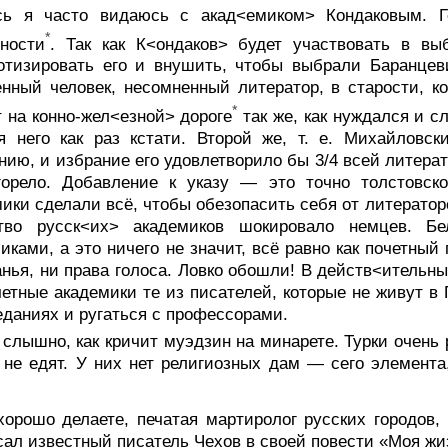
сь я часто видаюсь с акад<емиком> Кондаковым. 
*
ности
. Так как К<ондаков> будет участвовать в в
отизировать его и внушить, чтобы выбрали Баранцев
нный человек, несомненный литератор, в старости, ко
*
 на конно-жел<езной> дороге
так же, как нуждался и 
я него как раз кстати. Второй же, т. е. Михайловс
нию, и избрание его удовлетворило бы 3/4 всей литерат
горело. Добавление к указу — это точно толстовско
ики сделали всё, чтобы обезопасить себя от литераторо
тво русск<их> академиков шокировало немцев. Бе
иками, а это ничего не значит, всё равно как почетны
нья, ни права голоса. Ловко обошли! В действ<ительн
четные академики те из писателей, которые не живут в П
еданиях и ругаться с профессорами.
слышно, как кричит муэдзин на минарете. Турки очень р
 не едят. У них нет религиозных дам — сего элемента,
хорошо делаете, печатая мартиролог русских городов
сал известный писатель Чехов в своей повести «Моя жи