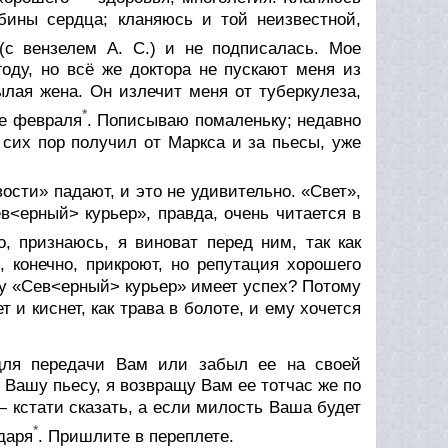
ины сердца; кланяюсь и той неизвестной,
с вензелем А. С.) и не подписалась. Мое
оду, но всё же доктора не пускают меня из
лая жена. Он излечит меня от туберкулеза,
*
ше февраля
. Пописываю помаленьку; недавно
 сих пор получил от Маркса и за пьесы, уже
вости» падают, и это не удивительно. «Свет»,
в<ерный> курьер», правда, очень читается в
то, признаюсь, я виноват перед ним, так как
о, конечно, прикроют, но репутация хорошего
му «Сев<ерный> курьер» имеет успех? Потому
 и киснет, как трава в болоте, и ему хочется
для передачи Вам или забыл ее на своей
Вашу пьесу, я возвращу Вам ее тотчас же по
 кстати сказать, а если милость Ваша будет
*
даря
. Пришлите в переплете.