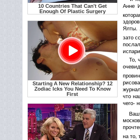
Анне 
котор
здоров
Ялты. 
зато с
послал
испари
То, 
очевид
провин
рисова
журнал
что на
чего- 
Ваш
москов
прочте
на то,