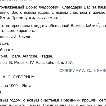
гоуважаемый Борис Федорович, благодарю Вас за пам
вляю Вас с новым годом, с новым счастьем и желаю 
 Ялта. Проживу я здесь до мая.
*
у с нетерпением ожидать обещанной Вами «Чайки»
, а
ть всего хорошего.
данный А. Чехов.
варя.
бороте:
рия. Прага. Autriche. Prague.
ieur B. Prousik. IV. Palackého nám. 357.
СУВОРИНУ А. С., 8 ЯНВ
5. А. С. СУВОРИНУ
варя 1900 г. Ялта.
в.
вым годом, с новым счастьем! Праздники прошли, сего
чется писать письма. Поздравляю Вас и желаю всего 