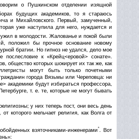
Говорим о Пушкинском отделении изящной
ыборах будущих академиков, то я стараюсь
ича и Михайловского. Первый, замученный,
торая уже наступила для него, нуждается и
служил в молодости. Жалованье и покой были
кий, положил бы прочное основание новому
урной братии. Но гипноз не удался, дело мое
е послесловие к «Крейц<еровой> сонате».
в, общество которых шокирует их так же, как
ллетристы могут быть только почетными
й гражданин города Вязьмы или Череповца: ни
ые> академики будут избираться профессора,
етербурге, т. е. те, которые не могут бывать
елигиозны; у них теперь пост, они весь день
 от которого мельчает религия, как Волга от
*
, обойденных взяточниками-инженерами
. Вот
знь»: