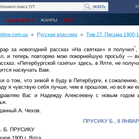
Р
АУДИОКНИГИ
ЖАНРЫ
БЛОГ
nline.com.ua
Русская классика
Том 27. Письма 1900-1
*
орар за новогодний рассказ «На святках» я получил
,
л, и теперь повторяю мою покорнейшую просьбу — вы
ассказ. «Петербургской газеты» здесь, в Ялте, не полу
ится наскучать Вам.
и о том, что зимой я буду в Петербурге, к сожалению,
оду я чувствую себя лучше, чем в прошлом, но всё же е
дравляю Вас и Надежду Алексеевну с новым годом 
ья.
данный А. Чехов.
ПРУСИКУ Б., 8 ЯНВАР
4. Б. ПРУСИКУ
варя 1900 г. Ялта.