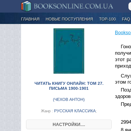
ГЛАВНАЯ
НОВЫЕ ПОСТУПЛЕНИЯ
ТОР-100
FAQ
Bookso
Гон
получи
этот р
приход
Слух
этом г
ЧИТАТЬ КНИГУ ОНЛАЙН: ТОМ 27.
ПИСЬМА 1900-1901
Поз
здоров
(
ЧЕХОВ АНТОН
)
Пре
РУССКАЯ КЛАССИКА
Жанр :
;
299
НАСТРОЙКИ....
8 ян