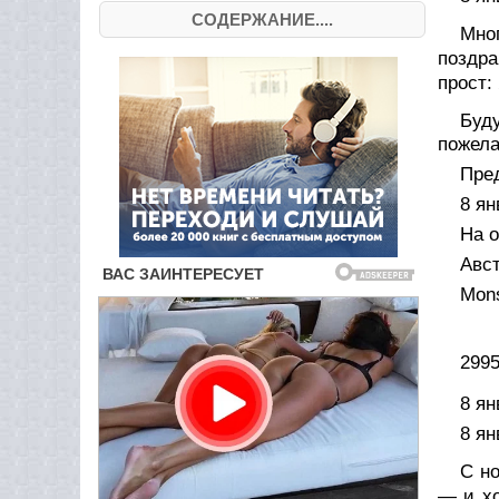
СОДЕРЖАНИЕ....
Мно
поздра
прост:
Буд
пожела
Пре
8 ян
На о
Авст
Mons
299
8 ян
8 ян
С но
— и хо