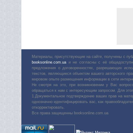
Материалы, присутствующие на сайте, получены с пуб
booksonline.com.ua
и не согласны с её общедоступн
предложения о договоренностях, разрешающих испо
текстов, являющиеся объектом вашего авторского пра
мировом опыте размещения информации в сети интерн
Не смотря на это, при возникновении у Вас вопро
обращаться к нам с интересующим запросом. Для этог
1.Документальное подтверждение ваших прав на мате
однозначно идентифицировать вас, как правообладате
откорректировать.
Все права защищенны booksonline.com.ua