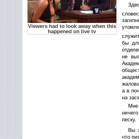
Зде
словес
загипн
утомле
служит
бы дл
отделе
не вы
Академ
общес
академ
жалова
а в по
на зас
Мне 
ничего
песку.
Вы 
что пи