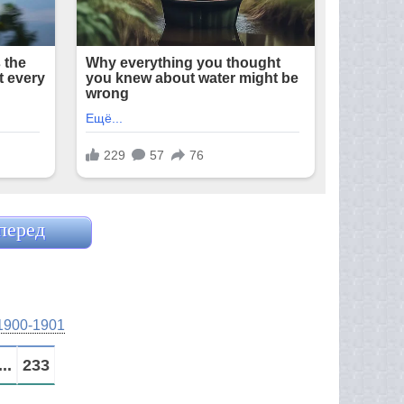
перед
1900-1901
...
233