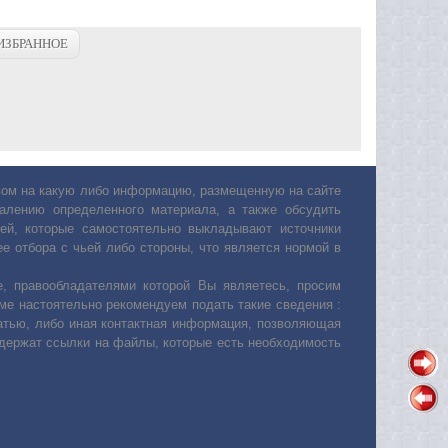
ИЗБРАННОЕ
авом на какую либо информацию, размещенную на сайте
лению определенного материала, а также обсудить
ей, которые самостоятельно выкладывают источники
е отбора с чьей либо стороны, что является нормой в
, правообладателями которой Вы являетесь, просим
ьме настоятельно рекомендуем подать такие сведения :
атью, либо иная контактная информация, позволяющая
одержат ссылки на файлы, которые есть необходимость