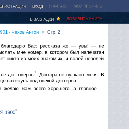
ЕГИСТРАЦИЯ
ВХОД
Я ЧИТАЮ!
МОЙ ПРОФИЛЬ
ДОБАВИТЬ КНИГУ
В ЗАКЛАДКИ
901 - Чехов Антон
Стр. 2
 благодарю Вас; рассказа же — увы! — не
слать мне номер, в котором был напечатан
чает никто из моих знакомых, и волей-неволей
*
 не достоверны
. Доктора не пускают меня. В
ще нахожусь под опекой докторов.
и желаю Вам всего хорошего, а главное —
*
Я 1900