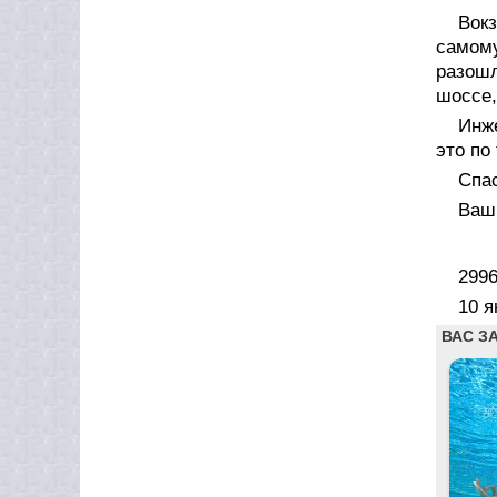
Вок
самому
разошл
шоссе,
Инж
это по
Спас
Ваш 
299
10 я