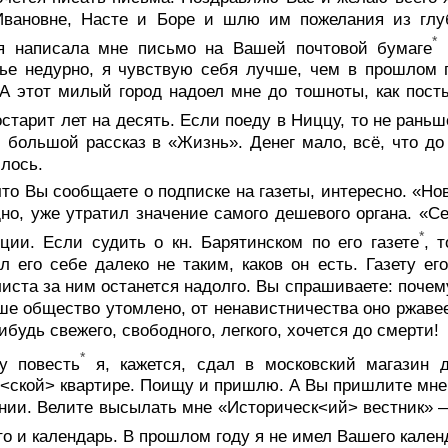
Ивановне, Насте и Боре и шлю им пожелания из глуб
*
ая написала мне письмо на Вашей почтовой бумаге
(
ье недурно, я чувствую себя лучше, чем в прошлом г
А этот милый город надоел мне до тошноты, как посты
остарит лет на десять. Если поеду в Ниццу, то не рань
 большой рассказ в «Жизнь». Денег мало, всё, что до
лось.
что Вы сообщаете о подписке на газеты, интересно. «Но
но, уже утратил значение самого дешевого органа. «Се
*
ции. Если судить о кн. Барятинском по его газете
, 
л его себе далеко не таким, каков он есть. Газету ег
иста за ним останется надолго. Вы спрашиваете: поче
ше общество утомлено, от ненавистничества оно ржавеет
нибудь свежего, свободного, легкого, хочется до смерти!
*
у повесть
я, кажется, сдал в московский магазин 
<ской> квартире. Поищу и пришлю. А Вы пришлите мне 
нии. Велите высылать мне «Историческ<ий> вестник» —
 то и календарь. В прошлом году я не имел Вашего кален