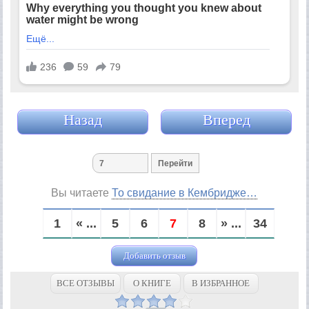
Назад
Вперед
Вы читаете
То свидание в Кембридже…
1
« ...
5
6
7
8
» ...
34
Добавить отзыв
ВСЕ ОТЗЫВЫ
О КНИГЕ
В ИЗБРАННОЕ