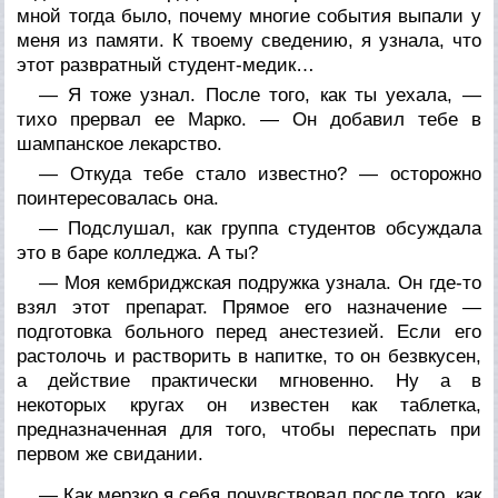
мной тогда было, почему многие события выпали у
меня из памяти. К твоему сведению, я узнала, что
этот развратный студент-медик…
— Я тоже узнал. После того, как ты уехала, —
тихо прервал ее Марко. — Он добавил тебе в
шампанское лекарство.
— Откуда тебе стало известно? — осторожно
поинтересовалась она.
— Подслушал, как группа студентов обсуждала
это в баре колледжа. А ты?
— Моя кембриджская подружка узнала. Он где-то
взял этот препарат. Прямое его назначение —
подготовка больного перед анестезией. Если его
растолочь и растворить в напитке, то он безвкусен,
а действие практически мгновенно. Ну а в
некоторых кругах он известен как таблетка,
предназначенная для того, чтобы переспать при
первом же свидании.
— Как мерзко я себя почувствовал после того, как