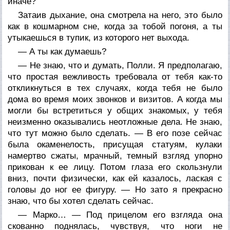
иначе?
Затаив дыхание, она смотрела на него, это было
как в кошмарном сне, когда за тобой погоня, а ты
утыкаешься в тупик, из которого нет выхода.
— А ты как думаешь?
— Не знаю, что и думать, Полли. Я предполагаю,
что простая вежливость требовала от тебя как-то
откликнуться в тех случаях, когда тебя не было
дома во время моих звонков и визитов. А когда мы
могли бы встретиться у общих знакомых, у тебя
неизменно оказывались неотложные дела. Не знаю,
что тут можно было сделать. — В его позе сейчас
была окаменелость, присущая статуям, кулаки
намертво сжаты, мрачный, темный взгляд упорно
прикован к ее лицу. Потом глаза его скользнули
вниз, почти физически, как ей казалось, лаская с
головы до ног ее фигуру. — Но зато я прекрасно
знаю, что бы хотел сделать сейчас.
— Марко… — Под прицелом его взгляда она
скованно поднялась, чувствуя, что ноги не