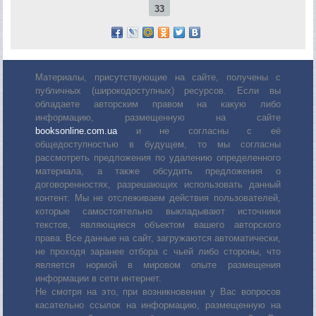
33
Материалы, присутствующие на сайте, получены с
публичных (широкодоступных) ресурсов. Если вы
обладаете авторским правом на какую либо
информацию, размещенную на сайте
booksonline.com.ua
и не согласны с её
общедоступностью в будущем, то мы согласны
рассмотреть предложения по удалению определенного
материала, а также обсудить предложения о
договоренностях, разрешающих использовать данный
контент. Мы не отслеживаем действия пользователей,
которые самостоятельно выкладывают источники
текстов, являющиеся объектом вашего авторского
права. Все данные на сайт, загружаются автоматически,
не проходя заранее отбора с чьей либо стороны, что
является нормой в мировом опыте размещения
информации в сети интернет.
Не смотря на это, при возникновении у Вас вопросов
касательно ссылок на информацию, размещенную на