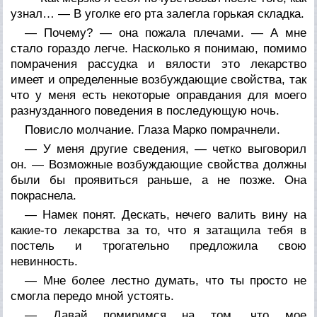
узнал… — В уголке его рта залегла горькая складка.
— Почему? — она пожала плечами. — А мне
стало гораздо легче. Насколько я понимаю, помимо
помрачения рассудка и вялости это лекарство
имеет и определенные возбуждающие свойства, так
что у меня есть некоторые оправдания для моего
разнузданного поведения в последующую ночь.
Повисло молчание. Глаза Марко помрачнели.
— У меня другие сведения, — четко выговорил
он. — Возможные возбуждающие свойства должны
были бы проявиться раньше, а не позже. Она
покраснела.
— Намек понят. Дескать, нечего валить вину на
какие-то лекарства за то, что я затащила тебя в
постель и трогательно предложила свою
невинность.
— Мне более лестно думать, что ты просто не
смогла передо мной устоять.
— Давай помиримся на том, что мое