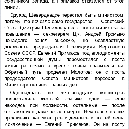
союзником Запада, а Примаков отказался от этой
линии.
Эдуард Шеварднадзе перестал быть министром,
потому что исчезло само государство — Советский
Союз. Дмитрий Шепилов ушел с поста министра на
повышение — секретарем ЦК. Андрей Громыко
ненадолго занял высокую, но безвластную
должность председателя Президиума Верховного
Совета СССР. Евгений Примаков под аплодисменты
Государственной думы переместился с поста
министра прямо в кресло главы правительства.
Обратный путь проделал Молотов: он с поста
председателя Совета министров переехал в
Министерство иностранных дел.
Одиннадцать из четырнадцати министров
подвергались жесткой критике: одни — еще
находясь при должности, остальные — после
отставки или даже после смерти. Некоторых из них
проклинают как монстров и демонов и по сей день.
Исключение — Евгений Примаков. Он на посту