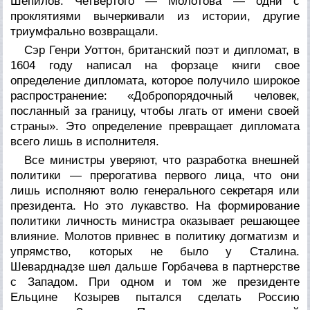
Шепилов. Четвертого — Молотова — одни с
проклятиями вычеркивали из истории, другие
триумфально возвращали.
Сэр Генри Уоттон, британский поэт и дипломат, в
1604 году написал на форзаце книги свое
определение дипломата, которое получило широкое
распространение: «Добропорядочный человек,
посланный за границу, чтобы лгать от имени своей
страны». Это определение превращает дипломата
всего лишь в исполнителя.
Все министры уверяют, что разработка внешней
политики — прерогатива первого лица, что они
лишь исполняют волю генерального секретаря или
президента. Но это лукавство. На формирование
политики личность министра оказывает решающее
влияние. Молотов привнес в политику догматизм и
упрямство, которых не было у Сталина.
Шеварднадзе шел дальше Горбачева в партнерстве
с Западом. При одном и том же президенте
Ельцине Козырев пытался сделать Россию