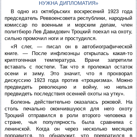
НУЖНА ДИПЛОМАТИЯ»
В одно из октябрьских воскресений 1923 года
председатель Реввоенсовета республики, народный
комиссар по военным и морским делам, член
политбюро Лев Давидович Троцкий поехал на охоту,
сильно промочил ноги и простудился.
«
Я слег, — писал он в автобиографической
книге. — После инфлюэнцы открылась какая-то
криптогенная температура. Врачи запретили
вставать с постели. Так что я пролежал остаток
осени и зиму. Это значит, что я прохворал
дискуссию 1923 года против
«
троцкизма
»
. Можно
предвидеть революцию и войну, но нельзя
предвидеть последствия осенней охоты на утку
».
Болезнь действительно оказалась роковой. На
столь печально окончившуюся для него охоту
Троцкий отправился в роли второго человека в
стране, чья популярность была сравнима с
ленинской. Когда он через несколько месяцев
поправится, то обнаружит, что превратился в