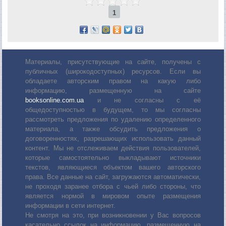
1
Материалы, присутствующие на сайте, получены с
публичных (широкодоступных) ресурсов. Если вы
обладаете авторским правом на какую либо
информацию, размещенную на сайте
booksonline.com.ua
и не согласны с её
общедоступностью в будущем, то мы согласны
рассмотреть предложения по удалению определенного
материала, а также обсудить предложения о
договоренностях, разрешающих использовать данный
контент. Мы не отслеживаем действия пользователей,
которые самостоятельно выкладывают источники
текстов, являющиеся объектом вашего авторского
права. Все данные на сайт, загружаются автоматически,
не проходя заранее отбора с чьей либо стороны, что
является нормой в мировом опыте размещения
информации в сети интернет.
Не смотря на это, при возникновении у Вас вопросов
касательно ссылок на информацию, размещенную на