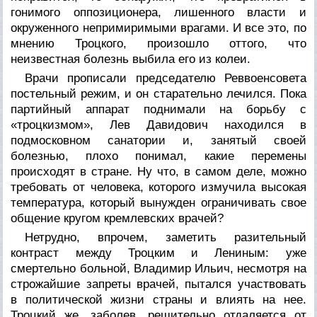
гонимого оппозиционера, лишенного власти и
окруженного непримиримыми врагами. И все это, по
мнению Троцкого, произошло оттого, что
неизвестная болезнь выбила его из колеи.
Врачи прописали председателю Реввоенсовета
постельный режим, и он старательно лечился. Пока
партийный аппарат поднимали на борьбу с
«
троцкизмом
»
, Лев Давидович находился в
подмосковном санатории и, занятый своей
болезнью, плохо понимал, какие перемены
происходят в стране. Ну что, в самом деле, можно
требовать от человека, которого измучила высокая
температура, который вынужден ограничивать свое
общение кругом кремлевских врачей
?
Нетрудно, впрочем, заметить разительный
контраст между Троцким и Лениным: уже
смертельно больной, Владимир Ильич, несмотря на
строжайшие запреты врачей, пытался участвовать
в политической жизни страны и влиять на нее.
Троцкий же, заболев, решительно отдаляется от