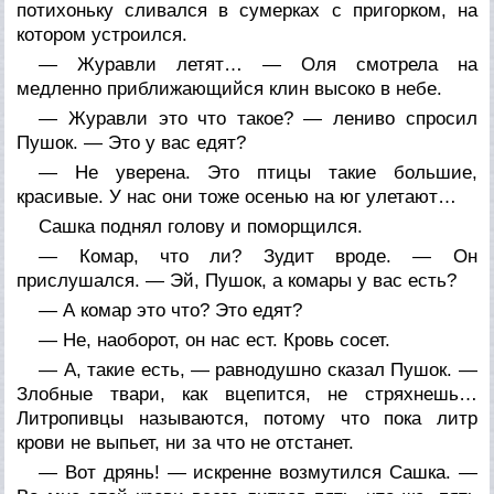
потихоньку сливался в сумерках с пригорком, на
котором устроился.
— Журавли летят… — Оля смотрела на
медленно приближающийся клин высоко в небе.
— Журавли это что такое? — лениво спросил
Пушок. — Это у вас едят?
— Не уверена. Это птицы такие большие,
красивые. У нас они тоже осенью на юг улетают…
Сашка поднял голову и поморщился.
— Комар, что ли? Зудит вроде. — Он
прислушался. — Эй, Пушок, а комары у вас есть?
— А комар это что? Это едят?
— Не, наоборот, он нас ест. Кровь сосет.
— А, такие есть, — равнодушно сказал Пушок. —
Злобные твари, как вцепится, не стряхнешь…
Литропивцы называются, потому что пока литр
крови не выпьет, ни за что не отстанет.
— Вот дрянь! — искренне возмутился Сашка. —