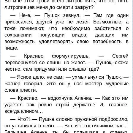
Во мне этой крови всего литров пять, что же, пять
литропивцев меня до смерти зажрут?
— Не-е, — Пушок зевнул. — Там где один
присосался, другой уже не лезет. Безмозглые, а
тоже понимают, что необходимо заботиться о
сохранении популяции видов, дающих им
возможность удовлетворять свою потребность в
пище.
— Красиво формулируешь. — Сергей
перевернулся со спины на живот. — Пушок, скажи
честно, сам придумал или слышал где?
— Ясное дело, не сам, — ухмыльнулся Пушок, —
Вагнер говорил. Это он у нас мастер мудреные
слова плести.
— Красиво, — вздохнула Аленка. — Как это им
удается так ровно строй держать? И, главное,
всегда клином…
— Что?! — Пушка словно пружиной подбросило,
он уставился в небо. — Вот и с гостинчиком нас…
Барышня Аленка, ты бы подышала в колечко,