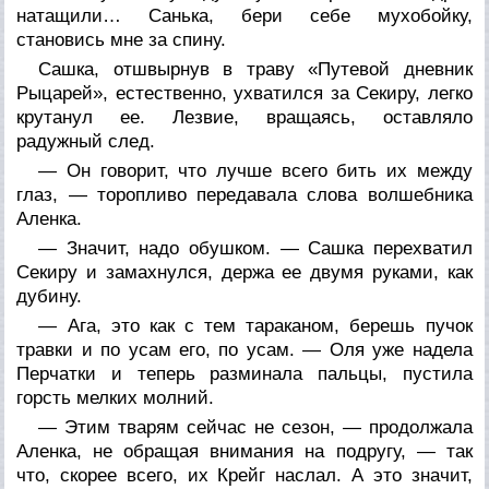
натащили… Санька, бери себе мухобойку,
становись мне за спину.
Сашка, отшвырнув в траву «Путевой дневник
Рыцарей», естественно, ухватился за Секиру, легко
крутанул ее. Лезвие, вращаясь, оставляло
радужный след.
— Он говорит, что лучше всего бить их между
глаз, — торопливо передавала слова волшебника
Аленка.
— Значит, надо обушком. — Сашка перехватил
Секиру и замахнулся, держа ее двумя руками, как
дубину.
— Ага, это как с тем тараканом, берешь пучок
травки и по усам его, по усам. — Оля уже надела
Перчатки и теперь разминала пальцы, пустила
горсть мелких молний.
— Этим тварям сейчас не сезон, — продолжала
Аленка, не обращая внимания на подругу, — так
что, скорее всего, их Крейг наслал. А это значит,