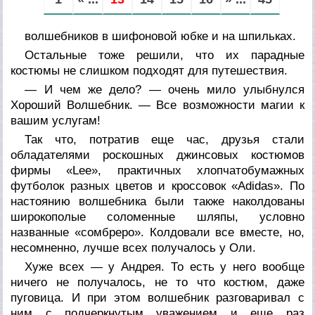
волшебников в шифоновой юбке и на шпильках.
Остальные тоже решили, что их парадные
костюмы не слишком подходят для путешествия.
— И чем же дело? — очень мило улыбнулся
Хороший Волшебник. — Все возможности магии к
вашим услугам!
Так что, потратив еще час, друзья стали
обладателями роскошных джинсовых костюмов
фирмы «Lee», практичных хлопчатобумажных
футболок разных цветов и кроссовок «Adidas». По
настоянию волшебника были также наколдованы
широкополые соломенные шляпы, условно
названные «сомбреро». Колдовали все вместе, но,
несомненно, лучше всех получалось у Оли.
Хуже всех — у Андрея. То есть у него вообще
ничего не получалось, не то что костюм, даже
пуговица. И при этом волшебник разговаривал с
ним с подчеркнутым уважением и еще раз