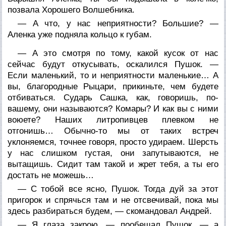
позвала Хорошего Волшебника.
— А что, у нас неприятности? Большие? —
Аленка уже подняла кольцо к губам.
— А это смотря по тому, какой кусок от нас
сейчас будут откусывать, оскалился Пушок. —
Если маленький, то и неприятности маленькие… А
вы, благородные Рыцари, прикиньте, чем будете
отбиваться. Сударь Сашка, как, говоришь, по-
вашему, они называются? Комары? И как вы с ними
воюете? Наших литропивцев плевком не
отгонишь… Обычно-то мы от таких встреч
уклоняемся, точнее говоря, просто удираем. Шерсть
у нас слишком густая, они запутываются, не
вытащишь. Сидит там такой и жрет тебя, а ты его
достать не можешь…
— С тобой все ясно, Пушок. Тогда дуй за этот
пригорок и спрячься там и не отсвечивай, пока мы
здесь разбираться будем, — скомандовал Андрей.
— Я глаза закрою, — пообещал Пушок, — а