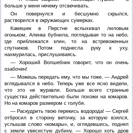
больше у меня нечему отсвечивать.
Он повернулся и бесшумно скрылся,
растворился в окружающих сумерках.
Камешек в Перстне вспыхивал лиловым
огоньком, Аленка бубнила, поглядывая то на небо,
где приближался клин, то на встревоженных
спутников. Потом поднесла руку к уху,
нахмурилась, прислушиваясь.
— Хороший Волшебник говорит, что он очень
озабочен!
— Можешь передать ему, что мы тоже. — Андрей
вглядывался в небо. Теперь уже все ясно видели,
что это не журавли. Больше всего странные
существа действительно были похожи на комаров.
Но на комаров размером с голубя.
— Раскудрить твою перекись водорода! — Сергей
отбросил в сторону веточку, за которую взялся,
услышав слово «комары», и, оглядевшись, поднял
с земли увесистую дубину. — Хорошо хоть дров