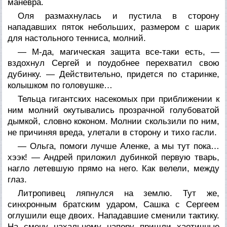
маневра.
Оля размахнулась и пустила в сторону
нападавших пяток небольших, размером с шарик
для настольного тенниса, молний.
— М-да, магическая защита все-таки есть, —
вздохнул Сергей и поудобнее перехватил свою
дубинку. — Действительно, придется по старинке,
колышком по головушке…
Тельца гигантских насекомых при приближении к
ним молний окутывались прозрачной голубоватой
дымкой, словно коконом. Молнии скользили по ним,
не причиняя вреда, улетали в сторону и тихо гасли.
— Ольга, помоги лучше Аленке, а мы тут пока…
хээк! — Андрей приложил дубинкой первую тварь,
нагло летевшую прямо на него. Как велели, между
глаз.
Литропивец ляпнулся на землю. Тут же,
синхронным братским ударом, Сашка с Сергеем
оглушили еще двоих. Нападавшие сменили тактику.
На смену нахальному напору пришли хаотичные