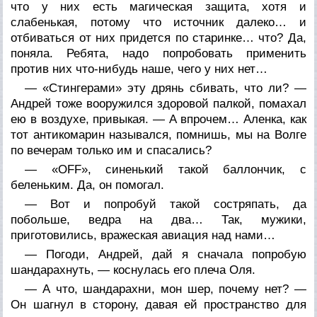
что у них есть магическая защита, хотя и
слабенькая, потому что источник далеко… и
отбиваться от них придется по старинке… что? Да,
поняла. Ребята, надо попробовать применить
против них что-нибудь наше, чего у них нет…
— «Стингерами» эту дрянь сбивать, что ли? —
Андрей тоже вооружился здоровой палкой, помахал
ею в воздухе, привыкая. — А впрочем… Аленка, как
тот антикомарин назывался, помнишь, мы на Волге
по вечерам только им и спасались?
— «OFF», синенький такой баллончик, с
беленьким. Да, он помогал.
— Вот и попробуй такой состряпать, да
побольше, ведра на два… Так, мужики,
приготовились, вражеская авиация над нами…
— Погоди, Андрей, дай я сначала попробую
шандарахнуть, — коснулась его плеча Оля.
— А что, шандарахни, мон шер, почему нет? —
Он шагнул в сторону, давая ей пространство для