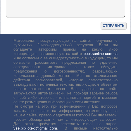
Материалы, присутствующие на сайте, получены с
публичных (широкодоступных) ресурсов. Если вы
обладаете авторским правом на какую либо
информацию, размещенную на сайте
booksonline.com.ua
и не согласны с её общедоступностью в будущем, то мы
согласны рассмотреть предложения по удалению
определенного материала, а также обсудить
предложения о договоренностях, разрешающих
использовать данный контент. Мы не отслеживаем
действия пользователей, которые самостоятельно
выкладывают источники текстов, являющиеся объектом
вашего авторского права. Все данные на сайт,
загружаются автоматически, не проходя заранее отбора
с чьей либо стороны, что является нормой в мировом
опыте размещения информации в сети интернет.
Не смотря на это, при возникновении у Вас вопросов
касательно ссылок на информацию, размещенную на
нашем сайте, правообладателями которой Вы являетесь,
просим обращаться к нам с интересующим запросом.
Для этого требуется переслать е-mail на адрес:
vse.biblioteki@gmail.com
. В письме настоятельно