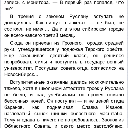
запись с монитора. — В первый раз попался, что
ли?
В трения с законом Руслану вступать не
доводилось. Как пишут в анкетах — не был, не
состоял, не имел… Да и в этом сибирском городе
он всего-навсего третий месяц.
Сюда он приехал из Грозного, городка средней
руки, угнездившегося у подножья Терского хребта.
Еще заканчивая десятый класс, он решился
попробовать силы и поступить в государственный
университет. Послушал совета отца, согласился на
Новосибирск…
Вступительные экзамены дались исключительно
тяжело, хотя в школьном аттестате троек у Руслана
не было, и над учебниками он провел немало
бессонных ночей. Он поступил — и не ценой стада
баранов, как подначивал Славка Иванов,
нагловатый сынок шишки областного масштаба.
Тому и сдавать ничего не потребовалось. Звонок из
Областного Совета, и свято место застолблено.