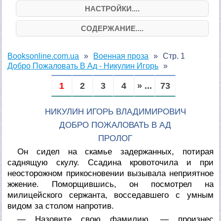
НАСТРОЙКИ....
СОДЕРЖАНИЕ....
Booksonline.com.ua
Военная проза
Стр. 1
Добро Пожаловать В Ад - Никулин Игорь
1
2
3
4
» ...
73
НИКУЛИН ИГОРЬ ВЛАДИМИРОВИЧ
ДОБРО ПОЖАЛОВАТЬ В АД
ПРОЛОГ
Он сидел на скамье задержанных, потирая
саднящую скулу. Ссадина кровоточила и при
неосторожном прикосновении вызывала неприятное
жжение. Поморщившись, он посмотрел на
милицейского сержанта, восседавшего с умным
видом за столом напротив.
— Назовите свою фамилию, — произнес