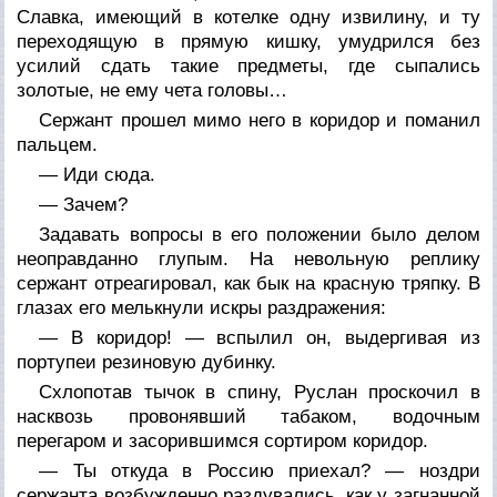
Славка, имеющий в котелке одну извилину, и ту
переходящую в прямую кишку, умудрился без
усилий сдать такие предметы, где сыпались
золотые, не ему чета головы…
Сержант прошел мимо него в коридор и поманил
пальцем.
— Иди сюда.
— Зачем?
Задавать вопросы в его положении было делом
неоправданно глупым. На невольную реплику
сержант отреагировал, как бык на красную тряпку. В
глазах его мелькнули искры раздражения:
— В коридор! — вспылил он, выдергивая из
портупеи резиновую дубинку.
Схлопотав тычок в спину, Руслан проскочил в
насквозь провонявший табаком, водочным
перегаром и засорившимся сортиром коридор.
— Ты откуда в Россию приехал? — ноздри
сержанта возбужденно раздувались, как у загнанной