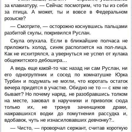
за клавиатуру. — Сейчас посмотрим, что ты из себя
за птица. А может, ты и вовсе в Федеральном
розыске?
— Смотрите, — осторожно коснувшись пальцами
разбитой скулы, покривился Руслан.
Скула опухала. Если в ближайшие полчаса не
приложить холод, синяк расползется на пол-лица.
Как не исхитрялся, а увернуться не успел от кулака
общежитского дебошира…
А ведь еще какой-то час назад ни сам Руслан, ни
его одногруппник и сосед по комнатушке Юрка
Турбин и подумать не могли, что коротать остаток
вечера придется в участке. Обидно не то — с кем не
бывает? Но почему наряд, не разобравшись толком
на месте, заковал в наручники и приволок сюда
только их, не тронув зачинщиков драки,
нажравшихся водки до помутнения рассудка и,
вдобавок, чуть не изнасиловавших девчонку?..
— Чисто, — проворчал сержант, считав короткую