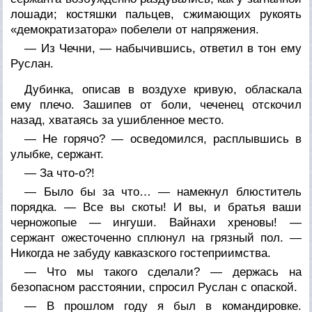
лошади; костяшки пальцев, сжимающих рукоять
«демократизатора» побелели от напряжения.
— Из Чечни, — набычившись, ответил в тон ему
Руслан.
Дубинка, описав в воздухе кривую, обласкала
ему плечо. Зашипев от боли, чеченец отскочил
назад, хватаясь за ушибленное место.
— Не горячо? — осведомился, расплывшись в
улыбке, сержант.
— За что-о?!
— Было бы за что… — намекнул блюститель
порядка. — Все вы скоты! И вы, и братья ваши
черножопые — ингуши. Вайнахи хреновы! —
сержант ожесточенно сплюнул на грязный пол. —
Никогда не забуду кавказского гостеприимства.
— Что мы такого сделали? — держась на
безопасном расстоянии, спросил Руслан с опаской.
— В прошлом году я был в командировке.