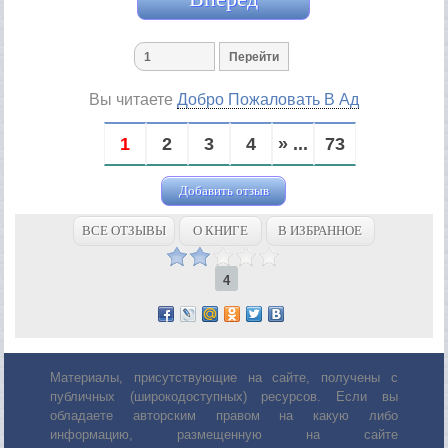
Вы читаете
Добро Пожаловать В Ад
1
2
3
4
» ...
73
Добавить отзыв
ВСЕ ОТЗЫВЫ
О КНИГЕ
В ИЗБРАННОЕ
4
Материалы, присутствующие на сайте, получены с
публичных (широкодоступных) ресурсов. Если вы
обладаете авторским правом на какую либо
информацию, размещенную на сайте