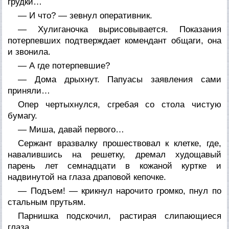
грудки…
— И что? — зевнул оперативник.
— Хулиганочка вырисовывается. Показания
потерпевших подтверждает комендант общаги, она
и звонила.
— А где потерпевшие?
— Дома дрыхнут. Папуасы заявления сами
приняли…
Опер чертыхнулся, сгребая со стола чистую
бумагу.
— Миша, давай первого…
Сержант вразвалку прошествовал к клетке, где,
навалившись на решетку, дремал худощавый
парень лет семнадцати в кожаной куртке и
надвинутой на глаза драповой кепочке.
— Подъем! — крикнул нарочито громко, пнул по
стальным прутьям.
Парнишка подскочил, растирая слипающиеся
глаза.