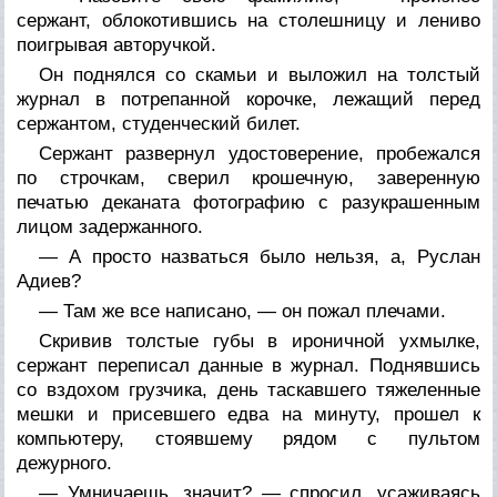
сержант, облокотившись на столешницу и лениво
поигрывая авторучкой.
Он поднялся со скамьи и выложил на толстый
журнал в потрепанной корочке, лежащий перед
сержантом, студенческий билет.
Сержант развернул удостоверение, пробежался
по строчкам, сверил крошечную, заверенную
печатью деканата фотографию с разукрашенным
лицом задержанного.
— А просто назваться было нельзя, а, Руслан
Адиев?
— Там же все написано, — он пожал плечами.
Скривив толстые губы в ироничной ухмылке,
сержант переписал данные в журнал. Поднявшись
со вздохом грузчика, день таскавшего тяжеленные
мешки и присевшего едва на минуту, прошел к
компьютеру, стоявшему рядом с пультом
дежурного.
— Умничаешь, значит? — спросил, усаживаясь