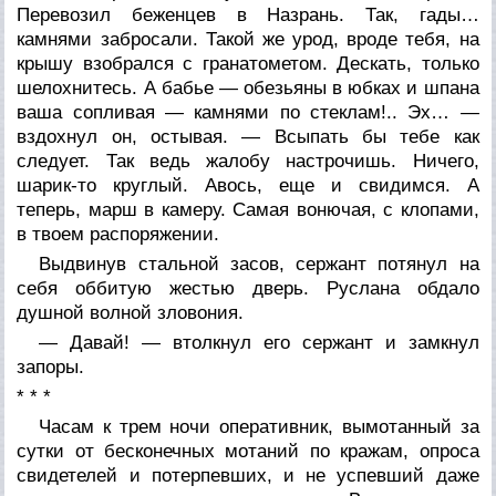
Перевозил беженцев в Назрань. Так, гады…
камнями забросали. Такой же урод, вроде тебя, на
крышу взобрался с гранатометом. Дескать, только
шелохнитесь. А бабье — обезьяны в юбках и шпана
ваша сопливая — камнями по стеклам!.. Эх… —
вздохнул он, остывая. — Всыпать бы тебе как
следует. Так ведь жалобу настрочишь. Ничего,
шарик-то круглый. Авось, еще и свидимся. А
теперь, марш в камеру. Самая вонючая, с клопами,
в твоем распоряжении.
Выдвинув стальной засов, сержант потянул на
себя оббитую жестью дверь. Руслана обдало
душной волной зловония.
— Давай! — втолкнул его сержант и замкнул
запоры.
* * *
Часам к трем ночи оперативник, вымотанный за
сутки от бесконечных мотаний по кражам, опроса
свидетелей и потерпевших, и не успевший даже