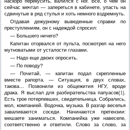
наскоро перекусить, валился с ног. Все, о чем он
сейчас мечтал — запереться в кабинете, упасть на
сдвинутые в ряд стулья и хоть немного вздремнуть.
Отдавая дежурному выведенные справки по
преступлениям, он с надеждой спросил:
— Большего ничего?
Капитан оторвался от пульта, посмотрел на него
мутноватыми от усталости глазами.
— Надо еще двоих опросить.
— По поводу?
— Почитай, — капитан подал скрепленные
вместе рапорта. — Ситуация, в двух словах,
такова… Позвонили из общежития НГУ, вроде
драка. Я выслал для разбирательства папуасов
[1]
.
Есть трое потерпевших, свидетельница. Собрались,
мол, компанией. Водочка, музыка. В разгар веселья
заваливаются соседи. Начинаются претензии:
мешаете заниматься. Компанийка уже навеселе,
соответственно и ответили. Слово за слово, за