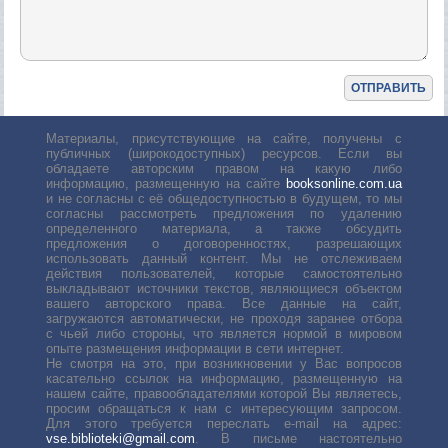
Материалы, присутствующие на сайте, получены с
публичных (широкодоступных) ресурсов. Если вы
обладаете авторским правом на какую либо
информацию, размещенную на сайте
booksonline.com.ua
и не согласны с её общедоступностью в будущем, то мы
согласны рассмотреть предложения по удалению
определенного материала, а также обсудить
предложения о договоренностях, разрешающих
использовать данный контент. Мы не отслеживаем
действия пользователей, которые самостоятельно
выкладывают источники текстов, являющиеся объектом
вашего авторского права. Все данные на сайт,
загружаются автоматически, не проходя заранее отбора
с чьей либо стороны, что является нормой в мировом
опыте размещения информации в сети интернет.
Не смотря на это, при возникновении у Вас вопросов
касательно ссылок на информацию, размещенную на
нашем сайте, правообладателями которой Вы являетесь,
просим обращаться к нам с интересующим запросом.
Для этого требуется переслать е-mail на адрес:
vse.biblioteki@gmail.com
. В письме настоятельно