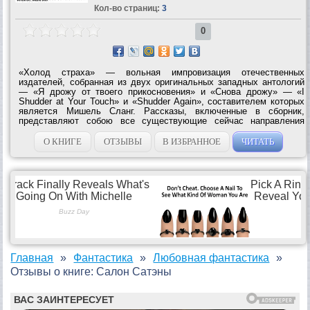
Кол-во страниц:
3
0
«Холод страха» — вольная импровизация отечественных
издателей, собранная из двух оригинальных западных антологий
— «Я дрожу от твоего прикосновения» и «Снова дрожу» — «I
Shudder at Your Touch» и «Shudder Again», составителем которых
является Мишель Сланг. Рассказы, включенные в сборник,
представляют собою все существующие сейчас направления
«литературы ужасов» — от классической формы до изысканного
«вампирского декаданса» и черного...
О КНИГЕ
ОТЗЫВЫ
В ИЗБРАННОЕ
ЧИТАТЬ
Главная
Фантастика
Любовная фантастика
Отзывы о книге: Салон Сатэны