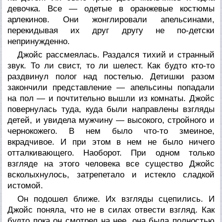
девочка. Все — одетые в оранжевые костюмы
арлекинов. Они жонглировали апельсинами,
перекидывая их друг другу не по-детски
непринужденно.
Джойс рассмеялась. Раздался тихий и странный
звук. То ли свист, то ли шелест. Как будто кто-то
раздвинул полог над постелью. Детишки разом
закончили представление — апельсины попадали
на пол — и почтительно вышли из комнаты. Джойс
повернулась туда, куда были направлены взгляды
детей, и увидела мужчину — высокого, стройного и
чернокожего. В нем было что-то змеиное,
вкрадчивое. И при этом в нем не было ничего
отталкивающего. Наоборот. При одном только
взгляде на этого человека все существо Джойс
всколыхнулось, затрепетало и истекло сладкой
истомой.
Он подошел ближе. Их взгляды сцепились. И
Джойс поняла, что не в силах отвести взгляд. Как
будто пока
он
смотрел на нее, она была полностью