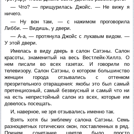
— Что? — прищурилась Джойс. — Не вижу я
ничего.
— Ну вон
там,
— с нажимом проговорила
Либби. — Видишь, у двери.
— А-а, — протянула Джойс с лукавым видом. —
У
этой
двери.
Имелась в виду дверь в салон Сатэны. Салон
красоты, знаменитый на весь Вестлейк-Хиллз. О
нем писали во всех газетах. И говорили по
телевизору. Салон Сатэны, о котором большинство
женщин города отзывались с оттенком
презрительного отвращения: якобы это был самый
претенциозный, самый безвкусный и самый что ни
на есть непристойный салон из всех, которые им
довелось посещать.
И, наверное, не зря отзывались именно так.
Взять хотя бы эмблему салона Сатэны. Семь
разноцветных готических окон, поставленных в ряд.
Причем сочетание цветов было просто