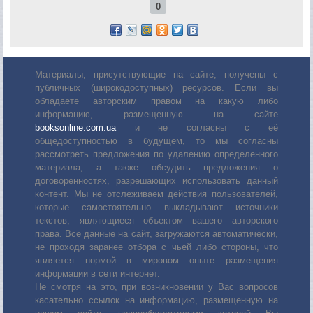
0
Материалы, присутствующие на сайте, получены с
публичных (широкодоступных) ресурсов. Если вы
обладаете авторским правом на какую либо
информацию, размещенную на сайте
booksonline.com.ua
и не согласны с её
общедоступностью в будущем, то мы согласны
рассмотреть предложения по удалению определенного
материала, а также обсудить предложения о
договоренностях, разрешающих использовать данный
контент. Мы не отслеживаем действия пользователей,
которые самостоятельно выкладывают источники
текстов, являющиеся объектом вашего авторского
права. Все данные на сайт, загружаются автоматически,
не проходя заранее отбора с чьей либо стороны, что
является нормой в мировом опыте размещения
информации в сети интернет.
Не смотря на это, при возникновении у Вас вопросов
касательно ссылок на информацию, размещенную на