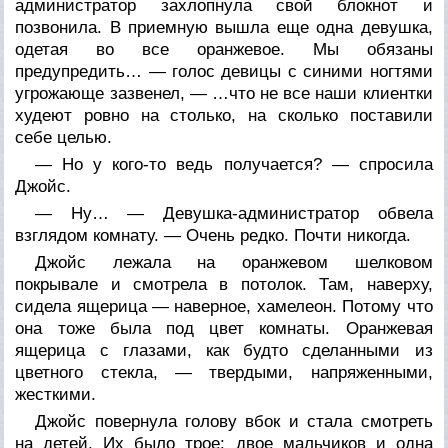
администратор захлопнула свой блокнот и
позвонила. В приемную вышла еще одна девушка,
одетая во все оранжевое. Мы обязаны
предупредить… — голос девицы с синими ногтями
угрожающе зазвенел, — …что не все наши клиентки
худеют ровно на столько, на сколько поставили
себе целью.
— Но у кого-то ведь получается? — спросила
Джойс.
— Ну… — Девушка-администратор обвела
взглядом комнату. — Очень редко. Почти никогда.
Джойс лежала на оранжевом шелковом
покрывале и смотрела в потолок. Там, наверху,
сидела ящерица — наверное, хамелеон. Потому что
она тоже была под цвет комнаты. Оранжевая
ящерица с глазами, как будто сделанными из
цветного стекла, — твердыми, напряженными,
жесткими.
Джойс повернула голову вбок и стала смотреть
на детей. Их было трое: двое мальчиков и одна