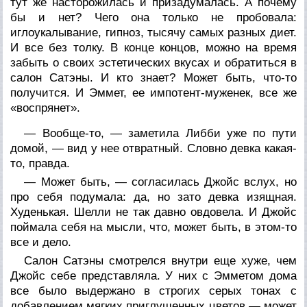
тут же насторожилась и призадумалась. А почему
бы и нет? Чего она только не пробовала:
иглоукалывание, гипноз, тысячу самых разных диет.
И все без толку. В конце концов, можно на время
забыть о своих эстетических вкусах и обратиться в
салон Сатэны. И кто знает? Может быть, что-то
получится. И Эммет, ее импотент-муженек, все же
«воспрянет».
— Вообще-то, — заметила Либби уже по пути
домой, — вид у нее отвратный. Словно девка какая-
то, правда.
— Может быть, — согласилась Джойс вслух, но
про себя подумала: да, но зато девка
изящная
.
Худенькая. Шелли не так давно овдовела. И Джойс
поймала себя на мысли, что, может быть, в
этом
-то
все и дело.
Салон Сатэны смотрелся внутри еще хуже, чем
Джойс себе представляла. У них с Эмметом дома
все было выдержано в строгих серых тонах с
добавлением мягких приглушенных цветов — может