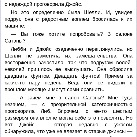
с надеждой проговорила Джойс.
Но это определенно была Шелли. И, увидев
подруг, она с радостным воплем бросилась к их
машине:
— Вы тоже хотите попробовать? В салоне
Сатэны?
Либби и Джойс озадаченно переглянулись, но
Шелли не заметила их замешательства. Она
восторженно зачастила, так что подругам волей-
неволей пришлось ее выслушать. Она сбросила
двадцать фунтов. Двадцать фунтов! Причем за
какие-то пару недель. Ведь они ее видели в
прошлом месяце и могут сами сравнить.
— А зачем мне в салон Сатэны? Мне туда
незачем, — с презрительной категоричностью
проговорила Либ. Впрочем, с ее-то шестым
размером она вполне могла себе это позволить. Но
вот Джойс — которая недавно с ужасом
обнаружила, что уже не влезает в старые джинсы —