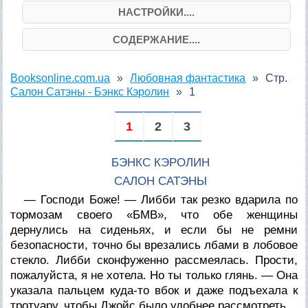
НАСТРОЙКИ....
СОДЕРЖАНИЕ....
Booksonline.com.ua
Любовная фантастика
Стр.
Салон Сатэны - Бэнкс Кэролин
1
1
2
3
БЭНКС КЭРОЛИН
САЛОН САТЭНЫ
— Господи Боже! — Либби так резко вдарила по
тормозам своего «БМВ», что обе женщины
дернулись на сиденьях, и если бы не ремни
безопасности, точно бы врезались лбами в лобовое
стекло. Либби сконфуженно рассмеялась. Прости,
пожалуйста, я не хотела. Но ты только глянь. — Она
указала пальцем куда-то вбок и даже подъехала к
тротуару, чтобы Джойс было удобнее рассмотреть.