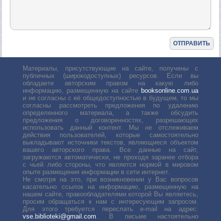
Материалы, присутствующие на сайте, получены с
публичных (широкодоступных) ресурсов. Если вы
обладаете авторским правом на какую либо
информацию, размещенную на сайте
booksonline.com.ua
и не согласны с её общедоступностью в будущем, то мы
согласны рассмотреть предложения по удалению
определенного материала, а также обсудить
предложения о договоренностях, разрешающих
использовать данный контент. Мы не отслеживаем
действия пользователей, которые самостоятельно
выкладывают источники текстов, являющиеся объектом
вашего авторского права. Все данные на сайт,
загружаются автоматически, не проходя заранее отбора
с чьей либо стороны, что является нормой в мировом
опыте размещения информации в сети интернет.
Не смотря на это, при возникновении у Вас вопросов
касательно ссылок на информацию, размещенную на
нашем сайте, правообладателями которой Вы являетесь,
просим обращаться к нам с интересующим запросом.
Для этого требуется переслать е-mail на адрес:
vse.biblioteki@gmail.com
. В письме настоятельно