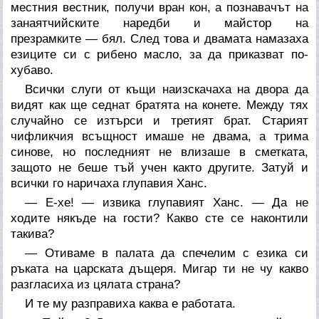
местния вестник, получи вран кон, а познавачът на
занаятчийските наредби и майстор на
презрамките — бял. След това и двамата намазаха
езиците си с рибено масло, за да приказват по-
хубаво.
Всички слуги от къщи наизскачаха на двора да
видят как ще седнат братята на конете. Между тях
случайно се изтърси и третият брат. Старият
чифликчия всъщност имаше не двама, а трима
синове, но последният не влизаше в сметката,
защото не беше тъй учен както другите. Затуй и
всички го наричаха глупавия Ханс.
— Е-хе! — извика глупавият Ханс. — Да не
ходите някъде на гости? Какво сте се наконтили
такива?
— Отиваме в палата да спечелим с езика си
ръката на царската дъщеря. Мигар ти не чу какво
разгласиха из цялата страна?
И те му разправиха каква е работата.