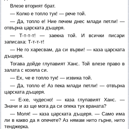
Влезе вторият брат.
— Колко е топло тук! — рече той.
— Да, топло е! Ние печем днес млади петли! —
отвърна царската дъщеря.
— Т-т-т-т! — заекна той. И всички писари
записаха: Т-т-т-т!
— Не го харесвам, да си върви! — каза царската
дъщеря.
Тогава дойде глупавият Ханс. Той влезе право в
залата с козела си.
— Ех, че е топло тук! — извика той.
— Да, топло е! Аз пека млади петли! — отвърна
царската дъщеря.
— Е-хе, чудесно! — каза глупавият Ханс. —
Значи и аз ще мога да си опека тук враната?
— Моля! — каза царската дъщеря. — Само има
ли в какво да я опечете? Аз нямам нито гърне, нито
тенджерка.