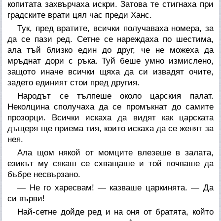
копитата захвърчаха искри. Затова те стигнаха при
градските врати цял час преди Ханс.
Тук, пред вратите, всички получаваха номера, за
да се пази ред. Сетне се нареждаха по шестима,
ала тъй близко един до друг, че не можеха да
мръднат дори с ръка. Туй беше умно измислено,
защото иначе всички щяха да си извадят очите,
задето единият стои пред другия.
Народът се тълпеше около царския палат.
Неколцина сполучаха да се промъкнат до самите
прозорци. Всички искаха да видят как царската
дъщеря ще приема тия, които искаха да се женят за
нея.
Ала щом някой от момците влезеше в залата,
езикът му сякаш се схващаше и той почваше да
бъбре несвързано.
— Не го харесвам! — казваше царкинята. — Да
си върви!
Най-сетне дойде ред и на оня от братята, който