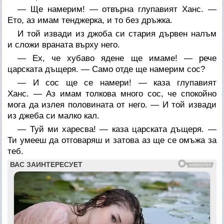
— Ще намерим! — отвърна глупавият Ханс. —
Ето, аз имам тенджерка, и то без дръжка.
И той извади из джоба си стария дървен налъм
и сложи враната върху него.
— Ех, че хубаво ядене ще имаме! — рече
царската дъщеря. — Само отде ще намерим сос?
— И сос ще се намери! — каза глупавият
Ханс. — Аз имам толкова много сос, че спокойно
мога да излея половината от него. — И той извади
из джеба си малко кал.
— Туй ми харесва! — каза царската дъщеря. —
Ти умееш да отговаряш и затова аз ще се омъжа за
теб.