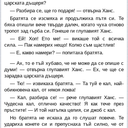
царската дъщеря?
— Разбира се, ще го подаря! — отвърна Ханс.
Братята се изсмяха и продължиха пътя си. Те
бяха отишли вече твърде далеч, когато чуха отново
тропот зад гърба си. Гонеше ги глупавият Ханс.
— Ей! Хоп! Ето ме! — викаше той с всичка
сила. — Пак намерих нещо! Колко съм щастлив!
— Е, какво намери? — попитаха братята.
— Ах, то е тъй хубаво, че не може да се опише с
думи! — отвърна глупавият Ханс. — Ех, че ще се
зарадва царската дъщеря.
— Тю! — извикаха братята. — Та туй е кал, най-
обикновена кал, от някоя локва!
— Кал, разбира се! — рече глупавият Ханс. —
Чудесна кал, отлично качество! Я как тече през
пръстите! — И той натъпка целия, си джоб с кал.
Но братята не искаха да го слушат повече. Те
удариха конете си и препуснаха тъй силно, че от