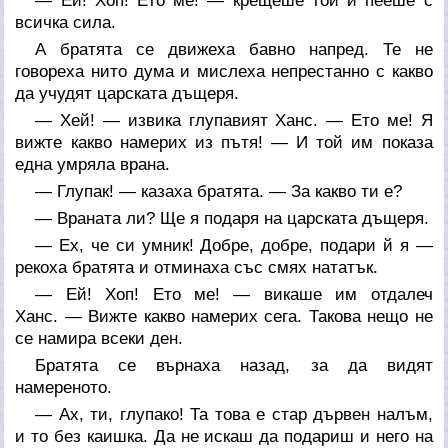
— Ей! Хоп! Ето ме! — крещеше той и пееше с
всичка сила.
А братята се движеха бавно напред. Те не
говореха нито дума и мислеха непрестанно с какво
да учудят царската дъщеря.
— Хей! — извика глупавият Ханс. — Ето ме! Я
вижте какво намерих из пътя! — И той им показа
една умряла врана.
— Глупак! — казаха братята. — За какво ти е?
— Враната ли? Ще я подаря на царската дъщеря.
— Ех, че си умник! Добре, добре, подари й я —
рекоха братята и отминаха със смях нататък.
— Ей! Хоп! Ето ме! — викаше им отдалеч
Ханс. — Вижте какво намерих сега. Такова нещо не
се намира всеки ден.
Братята се върнаха назад, за да видят
намереното.
— Ах, ти, глупако! Та това е стар дървен налъм,
и то без каишка. Да не искаш да подариш и него на