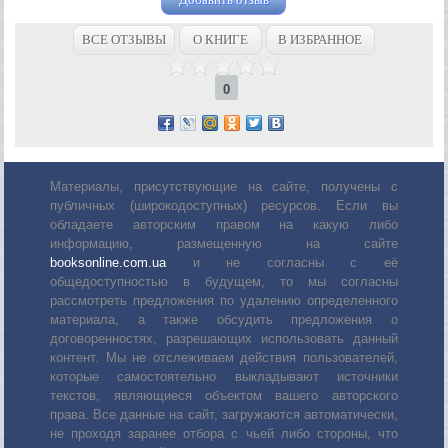
ВСЕ ОТЗЫВЫ
О КНИГЕ
В ИЗБРАННОЕ
0
Материалы, присутствующие на сайте, получены с
публичных (широкодоступных) ресурсов. Если вы
обладаете авторским правом на какую либо
информацию, размещенную на сайте
booksonline.com.ua
и не согласны с её
общедоступностью в будущем, то мы согласны
рассмотреть предложения по удалению определенного
материала, а также обсудить предложения о
договоренностях, разрешающих использовать данный
контент. Мы не отслеживаем действия пользователей,
которые самостоятельно выкладывают источники
текстов, являющиеся объектом вашего авторского
права. Все данные на сайт, загружаются автоматически,
не проходя заранее отбора с чьей либо стороны, что