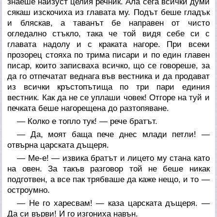
знаеше наизуст целия речник. Ала сега всички думи
сякаш изскочиха из главата му. Подът беше гладък
и бляскав, а таванът бе направен от чисто
огледално стъкло, така че той видя себе си с
главата надолу и с краката нагоре. При всеки
прозорец стояха по трима писари и по един главен
писар, които записваха всичко, що се говореше, за
да го отпечатат веднага във вестника и да продават
из всички кръстопътища по три пари единия
вестник. Как да не се уплаши човек! Отгоре на туй и
печката беше нагорещена до разтопяване.
— Колко е топло тук! — рече братът.
— Да, моят баща пече днес млади петли! —
отвърна царската дъщеря.
— Ме-е! — извика братът и лицето му стана като
на овен. За такъв разговор той не беше никак
подготвен, а все пак трябваше да каже нещо, и то —
остроумно.
— Не го харесвам! — каза царската дъщеря. —
Да си върви! И го изгониха навън.