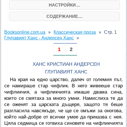
НАСТРОЙКИ....
СОДЕРЖАНИЕ....
Booksonline.com.ua
Классическая проза
Стр. 1
Глупавият Ханс - Андерсен Ханс
1
2
ХАНС КРИСТИАН АНДЕРСЕН
ГЛУПАВИЯТ ХАНС
На края на едно царство, далеч от големия път,
се намираше стар чифлик. В него живееше стар
чифликчия, а чифликчията имаше двама сина,
които се смятаха за много умни. Намислиха те да
се оженят за царската дъщеря, защото тя беше
разгласила навсякъде, че ще се омъжи за оногова,
който най-добре от всички умее да приказва с нея.
Цяла седмица се готвиха синовете на чифликчията