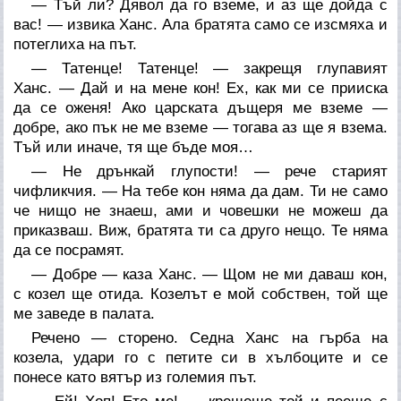
— Тъй ли? Дявол да го вземе, и аз ще дойда с
вас! — извика Ханс. Ала братята само се изсмяха и
потеглиха на път.
— Татенце! Татенце! — закрещя глупавият
Ханс. — Дай и на мене кон! Ех, как ми се прииска
да се оженя! Ако царската дъщеря ме вземе —
добре, ако пък не ме вземе — тогава аз ще я взема.
Тъй или иначе, тя ще бъде моя…
— Не дрънкай глупости! — рече старият
чифликчия. — На тебе кон няма да дам. Ти не само
че нищо не знаеш, ами и човешки не можеш да
приказваш. Виж, братята ти са друго нещо. Те няма
да се посрамят.
— Добре — каза Ханс. — Щом не ми даваш кон,
с козел ще отида. Козелът е мой собствен, той ще
ме заведе в палата.
Речено — сторено. Седна Ханс на гърба на
козела, удари го с петите си в хълбоците и се
понесе като вятър из големия път.