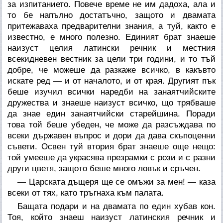
за изпитанието. Повече време не им дадоха, ала и
то бе напълно достатъчно, защото и двамата
притежаваха предварителни знания, а туй, както е
известно, е много полезно. Единият брат знаеше
наизуст целия латински речник и местния
всекидневен вестник за цели три години, и то тъй
добре, че можеше да разкаже всичко, в какъвто
искате ред — и от началото, и от края. Другият пък
беше изучил всички наредби на занаятчийските
дружества и знаеше наизуст всичко, що трябваше
да знае един занаятчийски старейшина. Поради
това той беше убеден, че може да разсъждава по
всеки държавен въпрос и дори да дава скъпоценни
съвети. Освен туй втория брат знаеше още нещо:
той умееше да украсява презрамки с рози и с разни
други цветя, защото беше много ловък и сръчен.
— Царската дъщеря ще се омъжи за мен! — каза
всеки от тях, като тръгнаха към палата.
Бащата подари и на двамата по един хубав кон.
Тоя, който знаеш наизуст латинския речник и