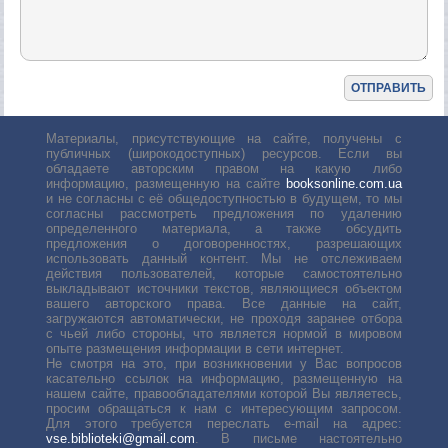
Материалы, присутствующие на сайте, получены с
публичных (широкодоступных) ресурсов. Если вы
обладаете авторским правом на какую либо
информацию, размещенную на сайте
booksonline.com.ua
и не согласны с её общедоступностью в будущем, то мы
согласны рассмотреть предложения по удалению
определенного материала, а также обсудить
предложения о договоренностях, разрешающих
использовать данный контент. Мы не отслеживаем
действия пользователей, которые самостоятельно
выкладывают источники текстов, являющиеся объектом
вашего авторского права. Все данные на сайт,
загружаются автоматически, не проходя заранее отбора
с чьей либо стороны, что является нормой в мировом
опыте размещения информации в сети интернет.
Не смотря на это, при возникновении у Вас вопросов
касательно ссылок на информацию, размещенную на
нашем сайте, правообладателями которой Вы являетесь,
просим обращаться к нам с интересующим запросом.
Для этого требуется переслать е-mail на адрес:
vse.biblioteki@gmail.com
. В письме настоятельно