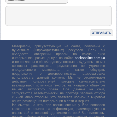
Материалы, присутствующие на сайте, получены с
публичных (широкодоступных) ресурсов. Если вы
обладаете авторским правом на какую либо
информацию, размещенную на сайте
booksonline.com.ua
и не согласны с её общедоступностью в будущем, то мы
согласны рассмотреть предложения по удалению
определенного материала, а также обсудить
предложения о договоренностях, разрешающих
использовать данный контент. Мы не отслеживаем
действия пользователей, которые самостоятельно
выкладывают источники текстов, являющиеся объектом
вашего авторского права. Все данные на сайт,
загружаются автоматически, не проходя заранее отбора
с чьей либо стороны, что является нормой в мировом
опыте размещения информации в сети интернет.
Не смотря на это, при возникновении у Вас вопросов
касательно ссылок на информацию, размещенную на
нашем сайте, правообладателями которой Вы являетесь,
просим обращаться к нам с интересующим запросом.