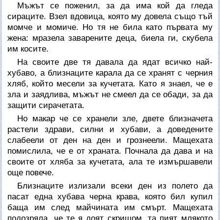
Мъжът се поженил, за да има кой да гледа
сираците. Взел вдовица, която му довела също тъй
момче и момиче. Но тя не била като първата му
жена: мразела заварените деца, биела ги, скубела
им косите.
На своите две тя давала да ядат всичко най-
хубаво, а близнаците карала да се хранят с черния
хляб, който месели за кучетата. Като я знаел, че е
зла и заядлива, мъжът не смеел да се обади, за да
защити сирачетата.
Но макар че се хранели зле, двете близначета
растели здрави, силни и хубави, а доведените
слабеели от ден на ден и грознеели. Мащехата
помислила, че е от храната. Почнала да дава и на
своите от хляба за кучетата, ала те измършавели
още повече.
Близнаците излизали всеки ден из полето да
пасат една хубава черна крава, която бил купил
баща им след майчината им смърт. Мащехата
подозряла, че те я доят скришом, та пият млякото