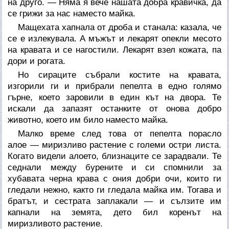
на друго. — Няма я вече нашата добра кравичка, да
се грижи за нас наместо майка.
Мащехата хапнала от дроба и станала: казала, че
се е излекувала. А мъжът и лекарят опекли месото
на кравата и се нагостили. Лекарят взел кожата, па
дори и рогата.
Но сираците събрали костите на кравата,
изгорили ги и прибрали пепелта в едно голямо
гърне, което заровили в един кът на двора. Те
искали да запазят останките от онова добро
животно, което им било наместо майка.
Малко време след това от пепелта порасло
алое — миризливо растение с големи остри листа.
Когато видели алоето, близнаците се зарадвали. Те
седнали между бурените и си спомнили за
хубавата черна крава с ония добри очи, които ги
гледали нежно, както ги гледала майка им. Тогава и
братът, и сестрата заплакали — и сълзите им
капнали на земята, дето бил коренът на
миризливото растение.