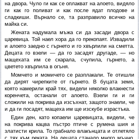
на двора. Чуло ги как се оплакват на алоето, видяло
ги как го поливат и как после ядат плодове и
сладкиши. Върнало се, та разправило всичко на
майка си.
Жената надумала мъжа си да засади двора с
царевица. Той наел хора да го прекопаят. Извадили
и алоето заедно с гърнето и го хвърлили на сметта.
Децата го взели — да го засадят другаде, — но
мащехата им се скарала, счупила, гърнето, а
цветето хвърлила в огъня.
Момчето и момичето се разплакали. Те отишли
да дирят чирепките от гърнето. В буцата земя,
която намерили край тях, видели няколко влакнести
коренчета, останали от алоето. Взели ги и ги
сложили на покрива да изсъхнат, защото знаели, че
и да ги посадят, мащеха им ще изскубе израстъка.
Един ден, като копаели царевицата, видели, че
на покрива кацва пъстро птиче с румена шия и
златисти крила. То грабнало влакънцата и отлетяло
с тях към реката. На децата станало много мъчно.