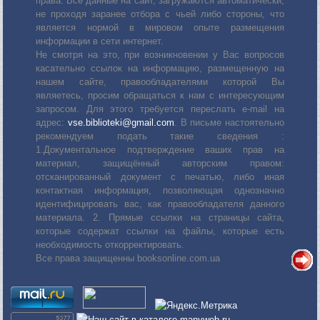
права. Все данные на сайт, загружаются автоматически,
не проходя заранее отбора с чьей либо стороны, что
является нормой в мировом опыте размещения
информации в сети интернет.
Не смотря на это, при возникновении у Вас вопросов
касательно ссылок на информацию, размещенную на
нашем сайте, правообладателями которой Вы
являетесь, просим обращаться к нам с интересующим
запросом. Для этого требуется переслать е-mail на
адрес:
vse.biblioteki@gmail.com
. В письме настоятельно
рекомендуем подать такие сведения :
1.Документальное подтверждение ваших прав на
материал, защищённый авторским правом:
отсканированный документ с печатью, либо иная
контактная информация, позволяющая однозначно
идентифицировать вас, как правообладателя данного
материала. 2. Прямые ссылки на страницы сайта,
которые содержат ссылки на файлы, которые есть
необходимость откорректировать.
Все права защищенны booksonline.com.ua