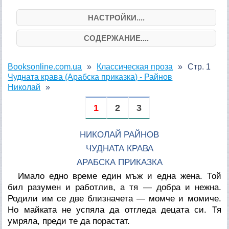
НАСТРОЙКИ....
СОДЕРЖАНИЕ....
Booksonline.com.ua
Классическая проза
Стр. 1
Чудната крава (Арабска приказка) - Райнов
Николай
1
2
3
НИКОЛАЙ РАЙНОВ
ЧУДНАТА КРАВА
АРАБСКА ПРИКАЗКА
Имало едно време един мъж и една жена. Той
бил разумен и работлив, а тя — добра и нежна.
Родили им се две близначета — момче и момиче.
Но майката не успяла да отгледа децата си. Тя
умряла, преди те да порастат.