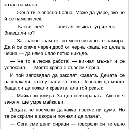
казал на мъжа:
— Жена ти е опасно болна. Може да умре, ако не
й се намери лек.
— Какъв лек? — запитал мъжът угрижено. —
Знаеш ли го?
— За знаене знам го, но много мъчно се намира.
Да й се опече черен дроб от черна крава, но цялата
черна — да няма бяло петно никъде.
— Че то е лесна работа! — викнал мъжът и се
успокоил. — Моята крава е съвсем черна.
И той заповядал да заколят кравата. Децата се
разплакали, като узнали за това. Почнали да молят
баща си да пожали кравата, ала той рекъл:
— Майка ви умира. За цяр коля кравата. Ако не я
заколя, ще умре майка ви.
Децата не посмели да кажат повече ни дума. Но
те се скрили в двора и почнали да плачат.
— Сега сме цели сираци — говорели си те едно