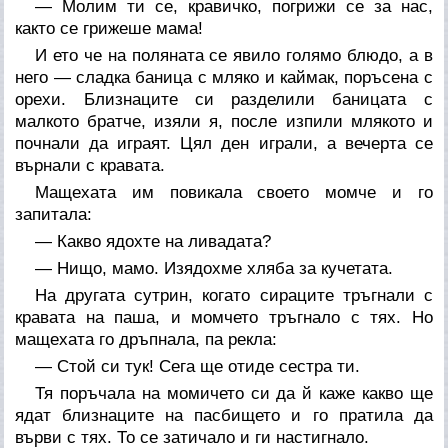
— Молим ти се, кравичко, погрижи се за нас,
както се грижеше мама!
И ето че на поляната се явило голямо блюдо, а в
него — сладка баница с мляко и каймак, поръсена с
орехи. Близнаците си разделили баницата с
малкото братче, изяли я, после изпили млякото и
почнали да играят. Цял ден играли, а вечерта се
върнали с кравата.
Мащехата им повикала своето момче и го
запитала:
— Какво ядохте на ливадата?
— Нищо, мамо. Изядохме хляба за кучетата.
На другата сутрин, когато сираците тръгнали с
кравата на паша, и момчето тръгнало с тях. Но
мащехата го дръпнала, па рекла:
— Стой си тук! Сега ще отиде сестра ти.
Тя поръчала на момичето си да й каже какво ще
ядат близнаците на пасбището и го пратила да
върви с тях. То се затичало и ги настигнало.