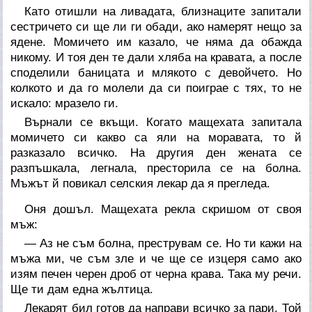
Като отишли на ливадата, близнаците запитали
сестричето си ще ли ги обади, ако намерят нещо за
ядене. Момичето им казало, че няма да обажда
никому. И тоя ден те дали хляба на кравата, а после
споделили баницата и млякото с девойчето. Но
колкото и да го молели да си поиграе с тях, то не
искало: мразело ги.
Върнали се вкъщи. Когато мащехата запитала
момичето си какво са яли на моравата, то й
разказало всичко. На другия ден жената се
разпъшкала, легнала, престорила се на болна.
Мъжът й повикал селския лекар да я прегледа.
Оня дошъл. Мащехата рекла скришом от своя
мъж:
— Аз не съм болна, преструвам се. Но ти кажи на
мъжа ми, че съм зле и че ще се изцеря само ако
изям печен черен дроб от черна крава. Така му речи.
Ще ти дам една жълтица.
Лекарят бил готов да направи всичко за пари. Той