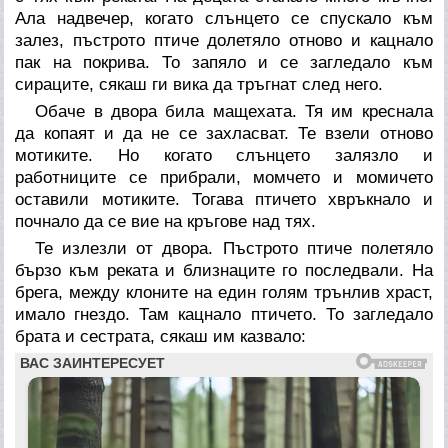
Ала надвечер, когато слънцето се спускало към
залез, пъстрото птиче долетяло отново и кацнало
пак на покрива. То запяло и се загледало към
сираците, сякаш ги вика да тръгнат след него.
Обаче в двора била мащехата. Тя им креснала
да копаят и да не се захласват. Те взели отново
мотиките. Но когато слънцето залязло и
работниците се прибрали, момчето и момичето
оставили мотиките. Тогава птичето хвръкнало и
почнало да се вие на кръгове над тях.
Те излезли от двора. Пъстрото птиче полетяло
бързо към реката и близнаците го последвали. На
брега, между клоните на един голям трънлив храст,
имало гнездо. Там кацнало птичето. То загледало
брата и сестрата, сякаш им казвало: