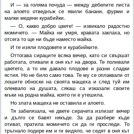
И — за голяма почуда — между дебелите листа
на алоето отведнъж се явили банани, фурми и
малки медени курабийки.
— О, какво добро цвете! — извикало радостно
момичето. — Майка ни умря, кравата заклаха, но
отсега то ще ни бъде наместо майка.
И те изяли плодовете и курабийките.
Оттогава сираците всяка вечер, като си свършат
работата, отивали в оня кът на двора. Те поливали
цветето, а то им давало плодове и разни сладки
ястия. Но не било само това. Те му се оплаквали от
лошите обноски на своята мащеха и след туй им
олеквало на душата, сякаш са изказали своите
мъки на родна майка, която ги е утешила.
Но злата мащеха не оставила и алоето.
Тя забелязала, че двете сирачета излизат вечер
и дълго се бавят някъде. За да разбере къде
отиват, пратила момичето си да ги проследи. То
тръгнало подире им и ги видяло, че седят в оня кът