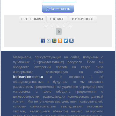
Добавить отзыв
ВСЕ ОТЗЫВЫ
О КНИГЕ
В ИЗБРАННОЕ
0
Материалы, присутствующие на сайте, получены с
публичных (широкодоступных) ресурсов. Если вы
обладаете авторским правом на какую либо
информацию, размещенную на сайте
booksonline.com.ua
и не согласны с её
общедоступностью в будущем, то мы согласны
рассмотреть предложения по удалению определенного
материала, а также обсудить предложения о
договоренностях, разрешающих использовать данный
контент. Мы не отслеживаем действия пользователей,
которые самостоятельно выкладывают источники
текстов, являющиеся объектом вашего авторского