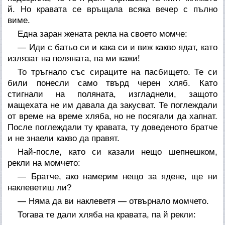
й. Но кравата се връщала всяка вечер с пълно
виме.
Една заран жената рекла на своето момче:
— Иди с батьо си и кака си и виж какво ядат, като
излязат на поляната, па ми кажи!
То тръгнало със сираците на пасбището. Те си
били понесли само твърд черен хляб. Като
стигнали на поляната, изгладнели, защото
мащехата не им давала да закусват. Те поглеждали
от време на време хляба, но не посягали да хапнат.
После поглеждали ту кравата, ту доведеното братче
и не знаели какво да правят.
Най-после, като си казали нещо шепнешком,
рекли на момчето:
— Братче, ако намерим нещо за ядене, ще ни
наклеветиш ли?
— Няма да ви наклеветя — отвърнало момчето.
Тогава те дали хляба на кравата, па й рекли: