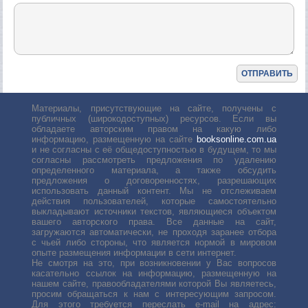
Материалы, присутствующие на сайте, получены с
публичных (широкодоступных) ресурсов. Если вы
обладаете авторским правом на какую либо
информацию, размещенную на сайте
booksonline.com.ua
и не согласны с её общедоступностью в будущем, то мы
согласны рассмотреть предложения по удалению
определенного материала, а также обсудить
предложения о договоренностях, разрешающих
использовать данный контент. Мы не отслеживаем
действия пользователей, которые самостоятельно
выкладывают источники текстов, являющиеся объектом
вашего авторского права. Все данные на сайт,
загружаются автоматически, не проходя заранее отбора
с чьей либо стороны, что является нормой в мировом
опыте размещения информации в сети интернет.
Не смотря на это, при возникновении у Вас вопросов
касательно ссылок на информацию, размещенную на
нашем сайте, правообладателями которой Вы являетесь,
просим обращаться к нам с интересующим запросом.
Для этого требуется переслать е-mail на адрес: