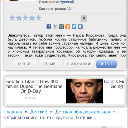
Язык книги:
Русский
Кол-во страниц:
12
0
Знакомьтесь, автор этой книги — Раиса Кирсанова. Когда она
была девочкой, любила носить старинное бабушкино пальто и
наворачивать на себя всякие странные наряды. И шить, конечно,
научилась. А теперь она профессор, написала множество книг —
о японском театральном костюме, об истории одежды, о ее
теории. Такая тоже существует. Кирсанова так много знает про
одежду, что написала даже энциклопедию моды. Представьте
себе, мне приходилось...
О КНИГЕ
ОТЗЫВЫ
В ИЗБРАННОЕ
ЧИТАТЬ
Главная
Детские
Детская образовательная
Отзывы о книге: Ленты, кружева, ботинки...