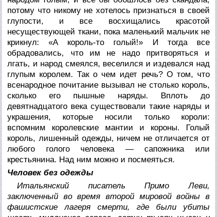
потому что никому не хотелось признаться в своей
глупости, и все восхищались красотой
несуществующей ткани, пока маленький мальчик не
крикнул: «А король-то голый!» И тогда все
обрадовались, что им не надо притворяться и
лгать, и народ смеялся, веселился и издевался над
глупым королем. Так о чем идет речь? О том, что
всенародное почитание вызывал не столько король,
сколько его пышные наряды. Вплоть до
девятнадцатого века существовали такие наряды и
украшения, которые носили только короли:
вспомним королевские мантии и короны. Голый
король, лишенный одежды, ничем не отличается от
любого голого человека — сапожника или
крестьянина. Над ним можно и посмеяться.
Человек без одежды
Итальянский писатель Примо Леви,
заключенный во время второй мировой войны в
фашистские лагеря смерти, где были убиты