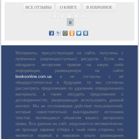
ВСЕ ОТЗЫВЫ
О КНИГЕ
В ИЗБРАННОЕ
0
Материалы, присутствующие на сайте, получены с
публичных (широкодоступных) ресурсов. Если вы
обладаете авторским правом на какую либо
информацию, размещенную на сайте
booksonline.com.ua
и не согласны с её
общедоступностью в будущем, то мы согласны
рассмотреть предложения по удалению определенного
материала, а также обсудить предложения о
договоренностях, разрешающих использовать данный
контент. Мы не отслеживаем действия пользователей,
которые самостоятельно выкладывают источники
текстов, являющиеся объектом вашего авторского
права. Все данные на сайт, загружаются автоматически,
не проходя заранее отбора с чьей либо стороны, что
является нормой в мировом опыте размещения