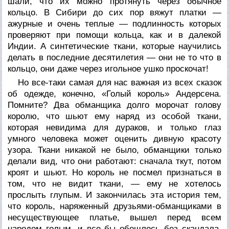
шали, что их можно протянуть через обычное
кольцо. В Сибири до сих пор вяжут платки —
ажурные и очень теплые — подлинность которых
проверяют при помощи кольца, как и в далекой
Индии. А синтетические ткани, которые научились
делать в последние десятилетия — они не то что в
кольцо, они даже через игольное ушко проскочат!
Но все-таки самая для нас важная из всех сказок
об одежде, конечно, «Голый король» Андерсена.
Помните? Два обманщика долго морочат голову
королю, что шьют ему наряд из особой ткани,
которая невидима для дураков, и только глаз
умного человека может оценить дивную красоту
узора. Ткани никакой не было, обманщики только
делали вид, что они работают: сначала ткут, потом
кроят и шьют. Но король не посмел признаться в
том, что не видит ткани, — ему не хотелось
прослыть глупым. И закончилась эта история тем,
что король, наряженный друзьями-обманщиками в
несуществующее платье, вышел перед всем
народом голым, и все бы обошлось без скандала,