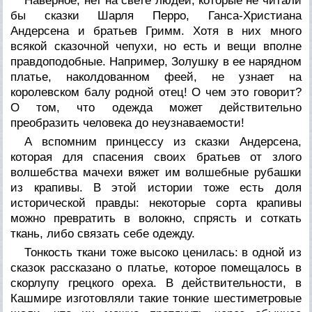
Наверное, нет на свете людей, которые не читали
бы сказки Шарля Перро, Ганса-Христиана
Андерсена и братьев Гримм. Хотя в них много
всякой сказочной чепухи, но есть и вещи вполне
правдоподобные. Например, Золушку в ее нарядном
платье, наколдованном феей, не узнает на
королевском балу родной отец! О чем это говорит?
О том, что одежда может действительно
преобразить человека до неузнаваемости!
А вспомним принцессу из сказки Андерсена,
которая для спасения своих братьев от злого
волшебства мачехи вяжет им волшебные рубашки
из крапивы. В этой истории тоже есть доля
исторической правды: некоторые сорта крапивы
можно превратить в волокно, спрясть и соткать
ткань, либо связать себе одежду.
Тонкость ткани тоже высоко ценилась: в одной из
сказок рассказано о платье, которое помещалось в
скорлупу грецкого ореха. В действительности, в
Кашмире изготовляли такие тонкие шестиметровые