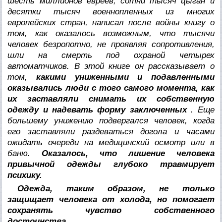
шесть миллионов евреев, сотни тысяч цыган и
десятки тысяч военнопленных из многих
европейских стран, написал после войны книгу о
том, как оказалось возможным, что тысячи
человек безропотно, не проявляя сопротивления,
шли на смерть под охраной четырех
автоматчиков. В этой книге он рассказывает о
том,
какими униженными и подавленными
оказывались люди с того самого момента, как
их заставляли снимать их собственную
одежду и надевать форму заключенных
. Еще
большему унижению подвергался человек, когда
его заставляли раздеваться догола и часами
ожидать очереди на медицинский осмотр или в
баню.
Оказалось, что лишение человека
привычной одежды глубоко травмирует
психику.
Одежда, таким образом, не только
защищает человека от холода, но помогает
сохранять чувство собственного
достоинства.