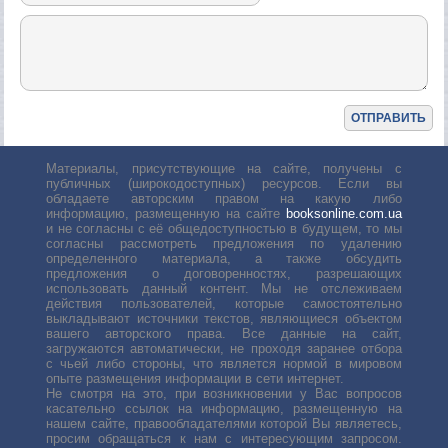
Материалы, присутствующие на сайте, получены с
публичных (широкодоступных) ресурсов. Если вы
обладаете авторским правом на какую либо
информацию, размещенную на сайте
booksonline.com.ua
и не согласны с её общедоступностью в будущем, то мы
согласны рассмотреть предложения по удалению
определенного материала, а также обсудить
предложения о договоренностях, разрешающих
использовать данный контент. Мы не отслеживаем
действия пользователей, которые самостоятельно
выкладывают источники текстов, являющиеся объектом
вашего авторского права. Все данные на сайт,
загружаются автоматически, не проходя заранее отбора
с чьей либо стороны, что является нормой в мировом
опыте размещения информации в сети интернет.
Не смотря на это, при возникновении у Вас вопросов
касательно ссылок на информацию, размещенную на
нашем сайте, правообладателями которой Вы являетесь,
просим обращаться к нам с интересующим запросом.