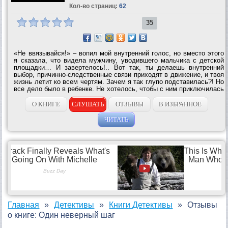
Кол-во страниц:
62
35
«Не ввязывайся!» – вопил мой внутренний голос, но вместо этого
я сказала, что видела мужчину, уводившего мальчика с детской
площадки… И завертелось!.. Вот так, ты делаешь внутренний
выбор, причинно-следственные связи приходят в движение, и твоя
жизнь летит ко всем чертям. Зачем я так глупо подставилась?! Но
все дело было в ребенке. Не хотелось, чтобы с ним приключилась
беда. Я помогла найти мальчика, поэтому ни о чем не жалела,
однако с...
О КНИГЕ
СЛУШАТЬ
ОТЗЫВЫ
В ИЗБРАННОЕ
ЧИТАТЬ
Главная
Детективы
Книги Детективы
Отзывы
о книге: Один неверный шаг