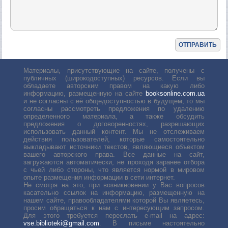
Материалы, присутствующие на сайте, получены с
публичных (широкодоступных) ресурсов. Если вы
обладаете авторским правом на какую либо
информацию, размещенную на сайте
booksonline.com.ua
и не согласны с её общедоступностью в будущем, то мы
согласны рассмотреть предложения по удалению
определенного материала, а также обсудить
предложения о договоренностях, разрешающих
использовать данный контент. Мы не отслеживаем
действия пользователей, которые самостоятельно
выкладывают источники текстов, являющиеся объектом
вашего авторского права. Все данные на сайт,
загружаются автоматически, не проходя заранее отбора
с чьей либо стороны, что является нормой в мировом
опыте размещения информации в сети интернет.
Не смотря на это, при возникновении у Вас вопросов
касательно ссылок на информацию, размещенную на
нашем сайте, правообладателями которой Вы являетесь,
просим обращаться к нам с интересующим запросом.
Для этого требуется переслать е-mail на адрес:
vse.biblioteki@gmail.com
. В письме настоятельно