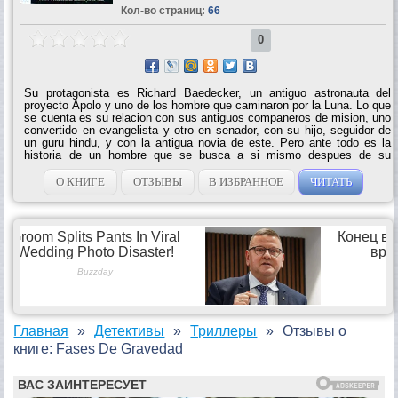
Кол-во страниц:
66
0
Su protagonista es Richard Baedecker, un antiguo astronauta del
proyecto Apolo y uno de los hombre que caminaron por la Luna. Lo que
se cuenta es su relacion con sus antiguos companeros de mision, uno
convertido en evangelista y otro en senador, con su hijo, seguidor de
un guru hindu, y con la antigua novia de este. Pero ante todo es la
historia de un hombre que se busca a si mismo despues de su
momento de gloria, el relato de su busqueda de la trascendencia, de
un sentido para el resto de la vida. No es una novela de accion, sino
О КНИГЕ
ОТЗЫВЫ
В ИЗБРАННОЕ
ЧИТАТЬ
una historia de personajes y, como dice Spinrad, la resolucion final no
es fisica sino espiritual. Hay mucho en esta novela (ademas de sobre
vuelo y montanismo) sobre la vida entendida como una obra de arte,
de intentar hacer que cada momento tenga sentido por...
Главная
Детективы
Триллеры
Отзывы о
книге: Fases De Gravedad