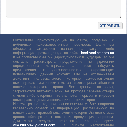
Материалы, присутствующие на сайте, получены с
публичных (широкодоступных) ресурсов. Если вы
обладаете авторским правом на какую либо
информацию, размещенную на сайте
booksonline.com.ua
и не согласны с её общедоступностью в будущем, то мы
согласны рассмотреть предложения по удалению
определенного материала, а также обсудить
предложения о договоренностях, разрешающих
использовать данный контент. Мы не отслеживаем
действия пользователей, которые самостоятельно
выкладывают источники текстов, являющиеся объектом
вашего авторского права. Все данные на сайт,
загружаются автоматически, не проходя заранее отбора
с чьей либо стороны, что является нормой в мировом
опыте размещения информации в сети интернет.
Не смотря на это, при возникновении у Вас вопросов
касательно ссылок на информацию, размещенную на
нашем сайте, правообладателями которой Вы являетесь,
просим обращаться к нам с интересующим запросом.
Для этого требуется переслать е-mail на адрес:
vse.biblioteki@gmail.com
. В письме настоятельно