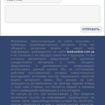
Материалы, присутствующие на сайте, получены с
публичных (широкодоступных) ресурсов. Если вы
обладаете авторским правом на какую либо
информацию, размещенную на сайте
booksonline.com.ua
и не согласны с её общедоступностью в будущем, то мы
согласны рассмотреть предложения по удалению
определенного материала, а также обсудить
предложения о договоренностях, разрешающих
использовать данный контент. Мы не отслеживаем
действия пользователей, которые самостоятельно
выкладывают источники текстов, являющиеся объектом
вашего авторского права. Все данные на сайт,
загружаются автоматически, не проходя заранее отбора
с чьей либо стороны, что является нормой в мировом
опыте размещения информации в сети интернет.
Не смотря на это, при возникновении у Вас вопросов
касательно ссылок на информацию, размещенную на
нашем сайте, правообладателями которой Вы являетесь,
просим обращаться к нам с интересующим запросом.