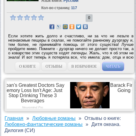
Язык книги:
Русский
Кол-во страниц:
117
0
Если хотите жить долго и счастливо, ни за что не лезьте в
незнакомые пещеры в скалах, не помогайте раненому дуэргару и,
тем более, не принимайте помощь от этого существа! Лучше
пройдите мимо. Помните - дуэргар ничего не делает просто так, а
о коварстве этих существ ходят легенды. Жаль, что я об этом не
знала! И вот теперь я потеряла все, что имела: дом, отца и всю
свою прежнюю жизнь. Зато стала обладательницей древнего
артефакта, завела...
О КНИГЕ
ОТЗЫВЫ
В ИЗБРАННОЕ
ЧИТАТЬ
Главная
Любовные романы
Отзывы о книге:
Любовно-фантастические романы
Дитя океана.
Дилогия (СИ)