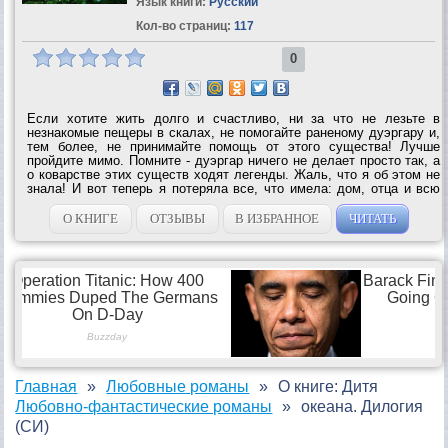
Язык книги:
Русский
Кол-во страниц:
117
0
Если хотите жить долго и счастливо, ни за что не лезьте в
незнакомые пещеры в скалах, не помогайте раненому дуэргару и,
тем более, не принимайте помощь от этого существа! Лучше
пройдите мимо. Помните - дуэргар ничего не делает просто так, а
о коварстве этих существ ходят легенды. Жаль, что я об этом не
знала! И вот теперь я потеряла все, что имела: дом, отца и всю
свою прежнюю жизнь. Зато стала обладательницей древнего
артефакта, завела...
О КНИГЕ
ОТЗЫВЫ
В ИЗБРАННОЕ
ЧИТАТЬ
Главная
Любовные романы
О книге: Дитя
Любовно-фантастические романы
океана. Дилогия
(СИ)