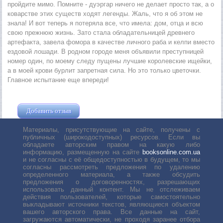
пройдите мимо. Помните - дуэргар ничего не делает просто так, а о
коварстве этих существ ходят легенды. Жаль, что я об этом не
знала! И вот теперь я потеряла все, что имела: дом, отца и всю
свою прежнюю жизнь. Зато стала обладательницей древнего
артефакта, завела фомора в качестве личного раба и келпи вместо
ездовой лошади. В родном городе меня объявили преступницей
номер один, по моему следу пущены лучшие королевские ищейки,
а в моей крови бурлит запретная сила. Но это только цветочки.
Главное испытание еще впереди!
Добавить отзыв
Жушман Дмитрий
Материалы, присутствующие на сайте, получены с
публичных (широкодоступных) ресурсов. Если вы
обладаете авторским правом на какую либо
информацию, размещенную на сайте
booksonline.com.ua
и не согласны с её общедоступностью в будущем, то мы
согласны рассмотреть предложения по удалению
определенного материала, а также обсудить
предложения о договоренностях, разрешающих
использовать данный контент. Мы не отслеживаем
действия пользователей, которые самостоятельно
выкладывают источники текстов, являющиеся объектом
вашего авторского права. Все данные на сайт,
загружаются автоматически, не проходя заранее отбора