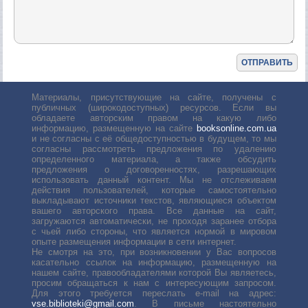
Материалы, присутствующие на сайте, получены с
публичных (широкодоступных) ресурсов. Если вы
обладаете авторским правом на какую либо
информацию, размещенную на сайте
booksonline.com.ua
и не согласны с её общедоступностью в будущем, то мы
согласны рассмотреть предложения по удалению
определенного материала, а также обсудить
предложения о договоренностях, разрешающих
использовать данный контент. Мы не отслеживаем
действия пользователей, которые самостоятельно
выкладывают источники текстов, являющиеся объектом
вашего авторского права. Все данные на сайт,
загружаются автоматически, не проходя заранее отбора
с чьей либо стороны, что является нормой в мировом
опыте размещения информации в сети интернет.
Не смотря на это, при возникновении у Вас вопросов
касательно ссылок на информацию, размещенную на
нашем сайте, правообладателями которой Вы являетесь,
просим обращаться к нам с интересующим запросом.
Для этого требуется переслать е-mail на адрес:
vse.biblioteki@gmail.com
. В письме настоятельно