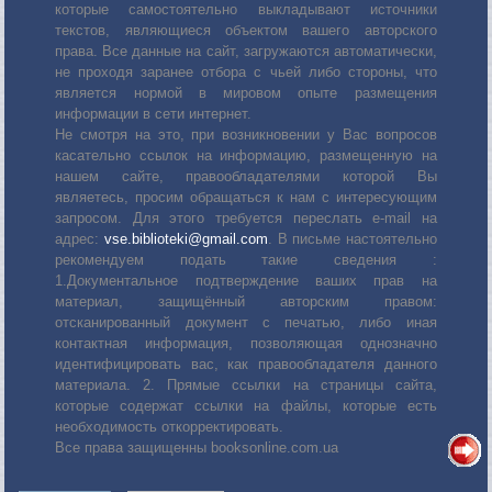
которые самостоятельно выкладывают источники
текстов, являющиеся объектом вашего авторского
права. Все данные на сайт, загружаются автоматически,
не проходя заранее отбора с чьей либо стороны, что
является нормой в мировом опыте размещения
информации в сети интернет.
Не смотря на это, при возникновении у Вас вопросов
касательно ссылок на информацию, размещенную на
нашем сайте, правообладателями которой Вы
являетесь, просим обращаться к нам с интересующим
запросом. Для этого требуется переслать е-mail на
адрес:
vse.biblioteki@gmail.com
. В письме настоятельно
рекомендуем подать такие сведения :
1.Документальное подтверждение ваших прав на
материал, защищённый авторским правом:
отсканированный документ с печатью, либо иная
контактная информация, позволяющая однозначно
идентифицировать вас, как правообладателя данного
материала. 2. Прямые ссылки на страницы сайта,
которые содержат ссылки на файлы, которые есть
необходимость откорректировать.
Все права защищенны booksonline.com.ua