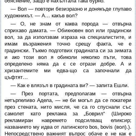
обяснение, защо е нахълтала така бурно.
— Вол — повтори безизразно и донякъде глупаво
художникът. — А… какъв вол?
— О, не знам от каква порода — отвърна
сприхаво дамата. — Обикновен вол или градински
вол, за да използвам израза на специалистите, и
имам възражения точно срещу факта, че е
градински. Тъкмо подготвих градината си за зимата
и ако този вол я обиколи няколко пъти, това
определено няма да є се отрази добре. А и
хризантемите ми едва-що са започнали да
цъфтят…
— Как е влязъл в градината ви? — запита Ешли.
— През портата, предполагам — отвърна
нетърпеливо Адела, — не би могъл да се покатери
през стената, нито мисля, че са го спуснали със
самолет като реклама за „Боврил“ (Широко
рекламиран навремето подсилващ еликсир;
названието му идва от латинското
bos
,
bovis
(вол).).
Непосредствено важният въпрос обаче е не как е