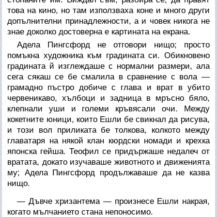
това на кино, но там използваха коне и много други
допълнителни принадлежности, а и човек никога не
знае доколко достоверна е картината на екрана.
Адела Пингсфорд не отговори нищо; просто
помъкна художника към градината си. Обикновено
градината й изглеждаше с нормални размери, ала
сега сякаш се бе смалила в сравнение с вола —
грамадно пъстро добиче с глава и врат в убито
червеникаво, хълбоци и задница в мръсно бяло,
клепнали уши и големи кръвясали очи. Между
кокетните юници, които Ешли бе свикнал да рисува,
и този вол приликата бе толкова, колкото между
главатаря на някой клан кюрдски номади и крехка
японска гейша. Теофил се придържаше недалеч от
вратата, докато изучаваше животното и движенията
му; Адела Пингсфорд продължаваше да не казва
нищо.
— Дъвче хризантема — произнесе Ешли накрая,
когато мълчанието стана непоносимо.