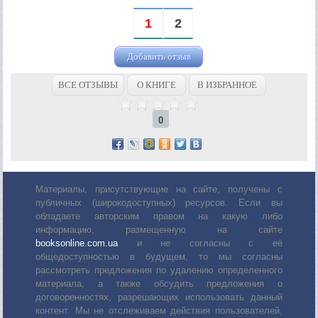
1
2
Добавить отзыв
ВСЕ ОТЗЫВЫ
О КНИГЕ
В ИЗБРАННОЕ
0
Материалы, присутствующие на сайте, получены с
публичных (широкодоступных) ресурсов. Если вы
обладаете авторским правом на какую либо
информацию, размещенную на сайте
booksonline.com.ua
и не согласны с её
общедоступностью в будущем, то мы согласны
рассмотреть предложения по удалению определенного
материала, а также обсудить предложения о
договоренностях, разрешающих использовать данный
контент. Мы не отслеживаем действия пользователей,