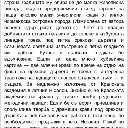
страна градината му опираше до малка живописна
ливада, където предприемчив съсед караше на
паша няколко малки живописни крави от англо-
нормандска островна порода (Измислена от автора
порода едър рогат добитък.). Лете по пладне
добичетата стояха нагазили до колене в избуялата
ливадна трева под китка орехови дървета и
слънчевата светлина изпъстряше с петна гладките
им гърбове, бутове и хълбоци. Гледката бе
вдъхновила Ешли за една много хубавичка
картина — две млечни крави по време на отдих на
фона на орехови дървета и трева с интересна
трактовка на падащите снопове слънчеви лъчи — и
същата бе надлежно изложена от Кралската
академия в летния й салон. Знайно е, че Кралската
академия насърчава у своите рожби редовните,
методични навици; Ешли бе сътворил приемлива и
сполучлива творба с дремещи крави под орехови
дървета и веднъж започнал работа в този жанр, по
необходимост продължи в него. Неговият
Покой по