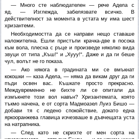
— Много сте наблюдателен — рече Адела с
яд. — Изглежда, забелязвате всичко. В
действителност за момента в устата му има шест
хризантеми.
Необходимостта да се направи нещо ставаше
наложителна. Ешли пристъпи крачка-две в посока
към вола, плесна с ръце и произведе няколко вида
звуци от типа „Къш!“ и „Хууу!“. Даже и да ги беше
чул, волът не го показа.
— Ако някога в градината ми се вмъкнат
кокошки — каза Адела, — няма да викам друг да ги
пъди освен вас. Къшкате просто прекрасно.
Междувременно не бихте ли се опитали да
измъкнете този вол навън? Хризантемата, която
тъкмо начена, е от сорта
Мадмоазел Луиз Бишо
—
добави тя с ледено спокойствие, докато една
яркооранжева главица изчезваше в дъвчещата уста
на натрапника.
— След като не скрихте от мен сорта на