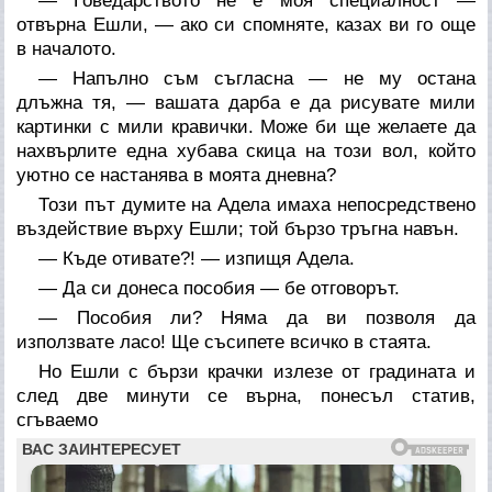
— Говедарството не е моя специалност —
отвърна Ешли, — ако си спомняте, казах ви го още
в началото.
— Напълно съм съгласна — не му остана
длъжна тя, — вашата дарба е да рисувате мили
картинки с мили кравички. Може би ще желаете да
нахвърлите една хубава скица на този вол, който
уютно се настанява в моята дневна?
Този път думите на Адела имаха непосредствено
въздействие върху Ешли; той бързо тръгна навън.
— Къде отивате?! — изпищя Адела.
— Да си донеса пособия — бе отговорът.
— Пособия ли? Няма да ви позволя да
използвате ласо! Ще съсипете всичко в стаята.
Но Ешли с бързи крачки излезе от градината и
след две минути се върна, понесъл статив,
сгъваемо