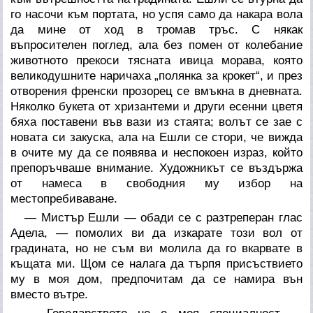
го насочи към портата, но успя само да накара вола
да мине от ход в тромав тръс. С някак
въпросителен поглед, ала без помен от колебание
животното прекоси тясната ивица морава, която
великодушните наричаха „полянка за крокет“, и през
отворения френски прозорец се вмъкна в дневната.
Няколко букета от хризантеми и други есенни цветя
бяха поставени във вази из стаята; волът се зае с
новата си закуска, ала на Ешли се стори, че вижда
в очите му да се появява и неспокоен израз, който
препоръчваше внимание. Художникът се въздържа
от намеса в свободния му избор на
местопребиваване.
— Мистър Ешли — обади се с разтреперан глас
Адела, — помолих ви да изкарате този вол от
градината, но не съм ви молила да го вкарвате в
къщата ми. Щом се налага да търпя присъствието
му в моя дом, предпочитам да се намира вън
вместо вътре.