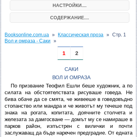
НАСТРОЙКИ....
СОДЕРЖАНИЕ....
Booksonline.com.ua
Классическая проза
Стр. 1
Вол и омраза - Саки
1
2
САКИ
ВОЛ И ОМРАЗА
По призвание Теофил Ешли беше художник, а по
силата на обстоятелствата рисуваше говеда. Не
бива обаче да се смята, че живееше в говедовъдно
стопанство или мандра и че животът му течеше под
знака на рогата, копитата, доячните столчета и
железата за дамгосване — домът му се намираше в
парков район, изпъстрен с вилички и почти
заслужаващ да бъде наречен предградие. От едната