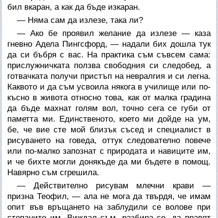
бил вкаран, а как да бъде изкаран.
— Няма сам да излезе, така ли?
— Ако бе проявил желание да излезе — каза
гневно Адела Пингсфорд, — надали бих дошла тук
да си бъбря с вас. На практика съм съвсем сама:
прислужничката ползва свободния си следобед, а
готвачката получи пристъп на невралгия и си легна.
Каквото и да съм усвоила някога в училище или по-
късно в живота относно това, как от малка градина
да бъде махнат голям вол, точно сега се губи от
паметта ми. Единственото, което ми дойде на ум,
бе, че вие сте мой близък съсед и специалист в
рисуването на говеда, оттук следователно повече
или по-малко запознат с природата и навиците им,
и че бихте могли донякъде да ми бъдете в помощ.
Навярно съм сгрешила.
— Действително рисувам млечни крави —
призна Теофил, — ала не мога да твърдя, че имам
опит във връщането на заблудили се волове при
стопаните им. Виждал съм, разбира се, да правят