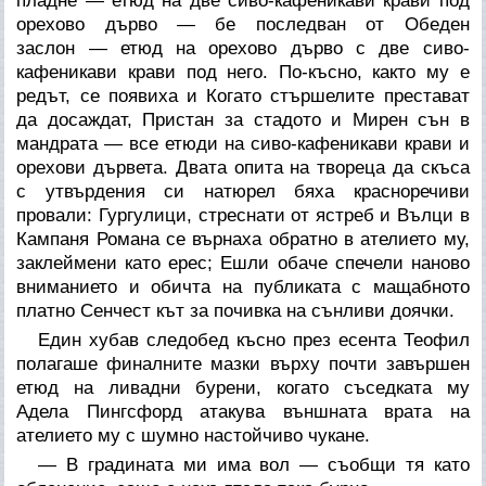
пладне
— етюд на две сиво-кафеникави крави под
орехово дърво — бе последван от
Обеден
заслон
— етюд на орехово дърво с две сиво-
кафеникави крави под него. По-късно, както му е
редът, се появиха и
Когато стършелите престават
да досаждат
,
Пристан за стадото
и
Мирен сън в
мандрата
— все етюди на сиво-кафеникави крави и
орехови дървета. Двата опита на твореца да скъса
с утвърдения си натюрел бяха красноречиви
провали:
Гургулици, стреснати от ястреб
и
Вълци в
Кампаня Романа
се върнаха обратно в ателието му,
заклеймени като ерес; Ешли обаче спечели наново
вниманието и обичта на публиката с мащабното
платно
Сенчест кът за почивка на сънливи доячки
.
Един хубав следобед късно през есента Теофил
полагаше финалните мазки върху почти завършен
етюд на ливадни бурени, когато съседката му
Адела Пингсфорд атакува външната врата на
ателието му с шумно настойчиво чукане.
— В градината ми има вол — съобщи тя като