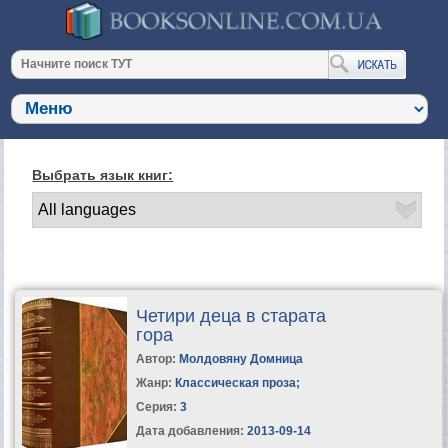
Выбрать язык книг:
Четири деца в старата
гора
Автор:
Молдовяну Домница
Жанр:
Классическая проза
;
Серия:
3
Дата добавления:
2013-09-14