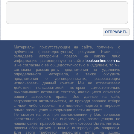
Материалы, присутствующие на сайте, получены с
публичных (широкодоступных) ресурсов. Если вы
обладаете авторским правом на какую либо
информацию, размещенную на сайте
booksonline.com.ua
и не согласны с её общедоступностью в будущем, то мы
согласны рассмотреть предложения по удалению
определенного материала, а также обсудить
предложения о договоренностях, разрешающих
использовать данный контент. Мы не отслеживаем
действия пользователей, которые самостоятельно
выкладывают источники текстов, являющиеся объектом
вашего авторского права. Все данные на сайт,
загружаются автоматически, не проходя заранее отбора
с чьей либо стороны, что является нормой в мировом
опыте размещения информации в сети интернет.
Не смотря на это, при возникновении у Вас вопросов
касательно ссылок на информацию, размещенную на
нашем сайте, правообладателями которой Вы являетесь,
просим обращаться к нам с интересующим запросом.
Для этого требуется переслать е-mail на адрес: