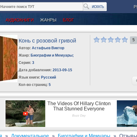
Р
АУДИОКНИГИ
ЖАНРЫ
БЛОГ
Конь с розовой гривой
5
Автор:
Астафьев Виктор
Жанр:
Биографии и Мемуары
;
Серия:
3
Дата добавления:
2013-09-15
Язык книги:
Русский
Кол-во страниц:
5
я
Документальное
Биографии и Мемуары
Отзывы 