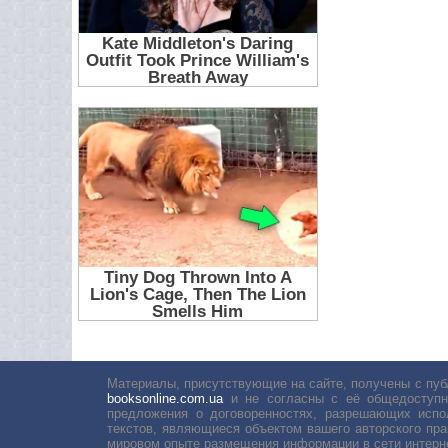
Материалы, присутствующие на сайте, получены с пуб
booksonline.com.ua
и не согласны с её общедоступн
предложения о договоренностях, разрешающих испо
текстов, являющиеся объектом вашего авторского пра
мировом опыте размещения информации в сети интерн