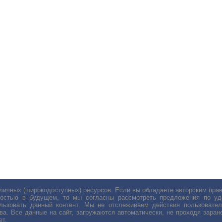
личных (широкодоступных) ресурсов. Если вы обладаете авторским пр
остью в будущем, то мы согласны рассмотреть предложения по уда
льзовать данный контент. Мы не отслеживаем действия пользовател
ва. Все данные на сайт, загружаются автоматически, не проходя заране
ет.