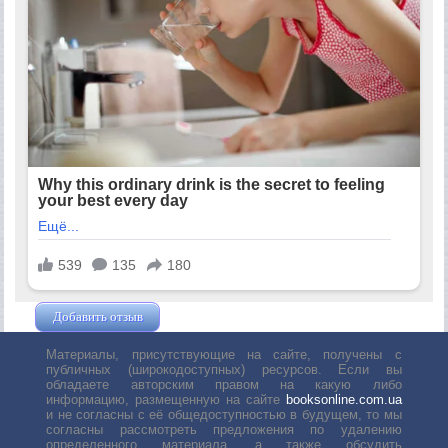
Добавить отзыв
Жушман Дмитрий
Материалы, присутствующие на сайте, получены с
публичных (широкодоступных) ресурсов. Если вы
обладаете авторским правом на какую либо
информацию, размещенную на сайте
booksonline.com.ua
и не согласны с её общедоступностью в будущем, то мы
согласны рассмотреть предложения по удалению
определенного материала, а также обсудить