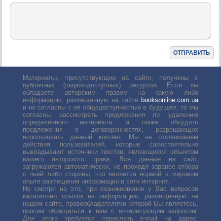
Материалы, присутствующие на сайте, получены с
публичных (широкодоступных) ресурсов. Если вы
обладаете авторским правом на какую либо
информацию, размещенную на сайте
booksonline.com.ua
и не согласны с её общедоступностью в будущем, то мы
согласны рассмотреть предложения по удалению
определенного материала, а также обсудить
предложения о договоренностях, разрешающих
использовать данный контент. Мы не отслеживаем
действия пользователей, которые самостоятельно
выкладывают источники текстов, являющиеся объектом
вашего авторского права. Все данные на сайт,
загружаются автоматически, не проходя заранее отбора
с чьей либо стороны, что является нормой в мировом
опыте размещения информации в сети интернет.
Не смотря на это, при возникновении у Вас вопросов
касательно ссылок на информацию, размещенную на
нашем сайте, правообладателями которой Вы являетесь,
просим обращаться к нам с интересующим запросом.
Для этого требуется переслать е-mail на адрес: