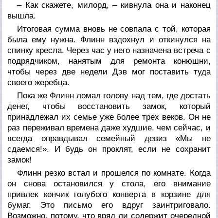
– Как скажете, милорд, – кивнула она и наконец
вышла.
Итоговая сумма вновь не совпала с той, которая
была ему нужна. Флинн вздохнул и откинулся на
спинку кресла. Через час у него назначена встреча с
подрядчиком, нанятым для ремонта конюшни,
чтобы через две недели Дэв мог поставить туда
своего жеребца.
Пока же Флинн ломал голову над тем, где достать
денег, чтобы восстановить замок, который
принадлежал их семье уже более трех веков. Он не
раз переживал времена даже худшие, чем сейчас, и
всегда оправдывал семейный девиз «Мы не
сдаемся!». И будь он проклят, если не сохранит
замок!
Флинн резко встал и прошелся по комнате. Когда
он снова остановился у стола, его внимание
привлек кончик голубого конверта в корзине для
бумаг. Это письмо его вдруг заинтриговало.
Возможно, потому, что вряд ли содержит очередной