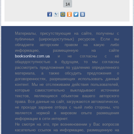
14
Материалы, присутствующие на сайте, получены с
публичных (широкодоступных) ресурсов. Если вы
обладаете авторским правом на какую либо
информацию, размещенную на сайте
booksonline.com.ua
и не согласны с её
общедоступностью в будущем, то мы согласны
рассмотреть предложения по удалению определенного
материала, а также обсудить предложения о
договоренностях, разрешающих использовать данный
контент. Мы не отслеживаем действия пользователей,
которые самостоятельно выкладывают источники
текстов, являющиеся объектом вашего авторского
права. Все данные на сайт, загружаются автоматически,
не проходя заранее отбора с чьей либо стороны, что
является нормой в мировом опыте размещения
информации в сети интернет.
Не смотря на это, при возникновении у Вас вопросов
касательно ссылок на информацию, размещенную на