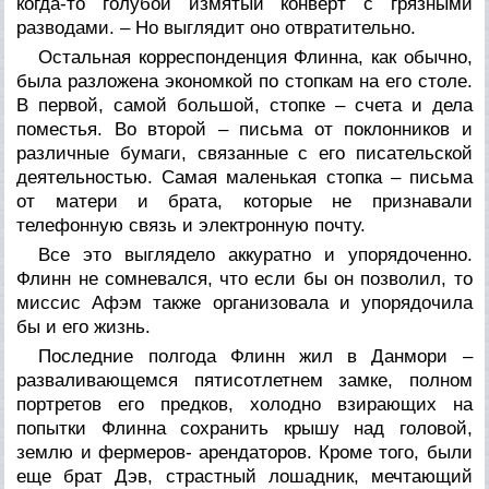
когда-то голубой измятый конверт с грязными
разводами. – Но выглядит оно отвратительно.
Остальная корреспонденция Флинна, как обычно,
была разложена экономкой по стопкам на его столе.
В первой, самой большой, стопке – счета и дела
поместья. Во второй – письма от поклонников и
различные бумаги, связанные с его писательской
деятельностью. Самая маленькая стопка – письма
от матери и брата, которые не признавали
телефонную связь и электронную почту.
Все это выглядело аккуратно и упорядоченно.
Флинн не сомневался, что если бы он позволил, то
миссис Афэм также организовала и упорядочила
бы и его жизнь.
Последние полгода Флинн жил в Данмори –
разваливающемся пятисотлетнем замке, полном
портретов его предков, холодно взирающих на
попытки Флинна сохранить крышу над головой,
землю и фермеров- арендаторов. Кроме того, были
еще брат Дэв, страстный лошадник, мечтающий