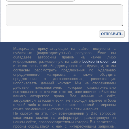
Материалы, присутствующие на сайте, получены с
публичных (широкодоступных) ресурсов. Если вы
обладаете авторским правом на какую либо
информацию, размещенную на сайте
booksonline.com.ua
и не согласны с её общедоступностью в будущем, то мы
согласны рассмотреть предложения по удалению
определенного материала, а также обсудить
предложения о договоренностях, разрешающих
использовать данный контент. Мы не отслеживаем
действия пользователей, которые самостоятельно
выкладывают источники текстов, являющиеся объектом
вашего авторского права. Все данные на сайт,
загружаются автоматически, не проходя заранее отбора
с чьей либо стороны, что является нормой в мировом
опыте размещения информации в сети интернет.
Не смотря на это, при возникновении у Вас вопросов
касательно ссылок на информацию, размещенную на
нашем сайте, правообладателями которой Вы являетесь,
просим обращаться к нам с интересующим запросом.