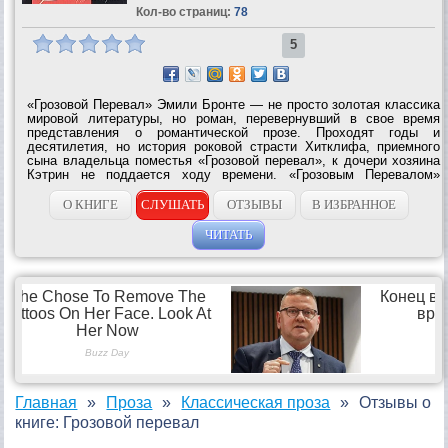
Кол-во страниц:
78
5
«Грозовой Перевал» Эмили Бронте — не просто золотая классика
мировой литературы, но роман, перевернувший в свое время
представления о романтической прозе. Проходят годы и
десятилетия, но история роковой страсти Хитклифа, приемного
сына владельца поместья «Грозовой перевал», к дочери хозяина
Кэтрин не поддается ходу времени. «Грозовым Перевалом»
зачитывалось уже много поколений женщин — продолжают
зачитываться и сейчас. Эта...
О КНИГЕ
СЛУШАТЬ
ОТЗЫВЫ
В ИЗБРАННОЕ
ЧИТАТЬ
Главная
Проза
Классическая проза
Отзывы о
книге: Грозовой перевал