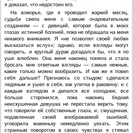
я доказал, что недостоин его.
На взморье, где я проводил жаркий месяц,
судьба свела меня с самым очаровательным
созданием — с девицей, которая была в моих
глазах истинной богиней, пока не обращала на меня
никакого внимания. Я «не позволял своей любви
высказаться вслух»; однако, если взгляды могут
говорить, и круглый дурак догадался бы, что я по
уши влюблен. Она меня наконец поняла и стала
бросать мне ответные взгляды — самые нежные,
какие только можно вообразить. И как же я повел
себя дальше? Признаюсь со стыдом: сделался
ледяным и ушел в себя, как улитка в раковину; и с
каждым взглядом я делался все холоднее, все
больше сторонился, пока наконец бедная
неискушенная девушка не перестала верить тому,
что говорили ей собственные глаза, и, смущенная,
подавленная своей воображаемой ошибкой,
уговорила маменьку немедленно уехать. Этим
странным поворотом в своих чувствах я стяжал