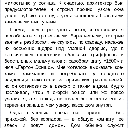
милостыню у солнца. К счастью, архитектор был
предусмотрителен и строил прочно: узкие окна
ушли глубоко в стену, а углы защищены большими
каменными выступами.
Прежде чем переступить порог, я остановился
полюбоваться гротескными барельефами, которые
ваятель разбросал, не скупясь, по фасаду, насажав
их особенно щедро над главной дверью, где в
хаотическом сплетении облезлых гриффонов и
бесстыдных мальчуганов я разобрал дату «1500» и
имя «Гэртон Эрншо». Мне хотелось высказать кое-
какие замечания и потребовать у сердитого
владельца некоторых исторических разъяснений,
но он остановился в дверях с таким видом, будто
настаивал, чтоб я скорей вошел или же вовсе
удалился, а я отнюдь не желал бы вывести его из
терпения раньше, чем увижу, каков дом внутри.
Одна ступенька ввела нас прямо — без
прихожей, без коридора — в общую комнату: ее
здесь и зовут
домом
.
Дом
обычно служит