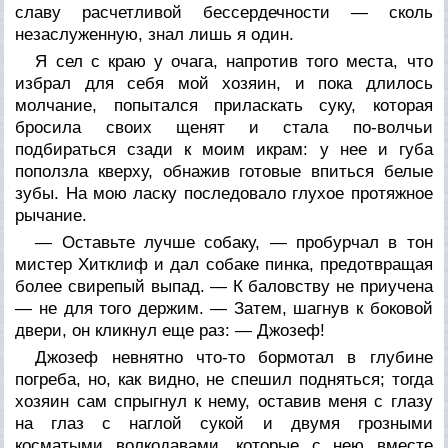
славу расчетливой бессердечности — сколь
незаслуженную, знал лишь я один.
Я сел с краю у очага, напротив того места, что
избрал для себя мой хозяин, и пока длилось
молчание, попытался приласкать суку, которая
бросила своих щенят и стала по-волчьи
подбираться сзади к моим икрам: у нее и губа
поползла кверху, обнажив готовые впиться белые
зубы. На мою ласку последовало глухое протяжное
рычание.
— Оставьте лучше собаку, — пробурчал в тон
мистер Хитклиф и дал собаке пинка, предотвращая
более свирепый выпад. — К баловству не приучена
— не для того держим. — Затем, шагнув к боковой
двери, он кликнул еще раз: — Джозеф!
Джозеф невнятно что-то бормотал в глубине
погреба, но, как видно, не спешил подняться; тогда
хозяин сам спрыгнул к нему, оставив меня с глазу
на глаз с наглой сукой и двумя грозными
косматыми волкодавами, которые с нею вместе