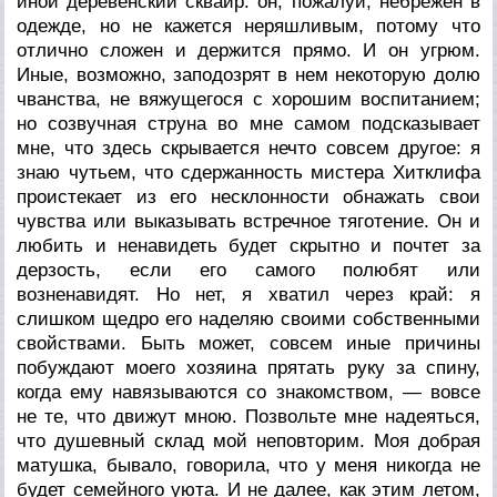
иной деревенский сквайр: он, пожалуй, небрежен в
одежде, но не кажется неряшливым, потому что
отлично сложен и держится прямо. И он угрюм.
Иные, возможно, заподозрят в нем некоторую долю
чванства, не вяжущегося с хорошим воспитанием;
но созвучная струна во мне самом подсказывает
мне, что здесь скрывается нечто совсем другое: я
знаю чутьем, что сдержанность мистера Хитклифа
проистекает из его несклонности обнажать свои
чувства или выказывать встречное тяготение. Он и
любить и ненавидеть будет скрытно и почтет за
дерзость, если его самого полюбят или
возненавидят. Но нет, я хватил через край: я
слишком щедро его наделяю своими собственными
свойствами. Быть может, совсем иные причины
побуждают моего хозяина прятать руку за спину,
когда ему навязываются со знакомством, — вовсе
не те, что движут мною. Позвольте мне надеяться,
что душевный склад мой неповторим. Моя добрая
матушка, бывало, говорила, что у меня никогда не
будет семейного уюта. И не далее, как этим летом,