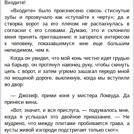
Входите!
«Входите» было произнесено сквозь стиснутые
зубы и прозвучало как «ступайте к черту»; да и
створка ворот за его плечом не распахнулась в
согласии с его словами. Думаю, это и склонило
меня принять приглашение: я загорелся интересом
к человеку, показавшемуся мне еще большим
нелюдимом, чем я.
Когда он увидел, что мой конь честно идет грудью
на барьер, он протянул наконец руку, чтобы скинуть
цепь с ворот, и затем угрюмо зашагал передо мной
по мощеной дороге, выкликнув, когда мы вступили
во двор:
— Джозеф, прими коня у мистера Локвуда. Да
принеси вина.
«Вот, значит, и вся прислуга, — подумалось мне,
когда я услышал это двойное приказание. — Не
мудрено, что между плитами пробивается трава, а
кусты живой изгороди подстригает только скот».