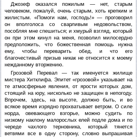
Джозеф оказался пожилым — нет, старым
человеком, пожалуй, очень старым, хоть крепким и
жилистым. «Помоги нам, господь!» — проговорил
он вполголоса со сварливым недовольством,
пособляя мне спешиться; и хмурый взгляд, который
он при этом кинул на меня, позволил милосердно
предположить, что божественная помощь нужна
ему, чтобы переварить обед, и что его
благочестивый призыв никак не относится к моему
нежданному вторжению.
Грозовой Перевал — так именуется жилище
мистера Хитклифа. Эпитет «грозовой» указывает на
те атмосферные явления, от ярости которых дом,
стоящий на юру, нисколько не защищен в непогоду.
Впрочем, здесь, на высоте, должно быть, и во
всякое время изрядно прохватывает ветром. О силе
норда, овевающего взгорье, можно судить по
низкому наклону малорослых елей подле дома и по
череде чахлого терновника, который тянется
ветвями все в одну сторону, словно выпрашивая