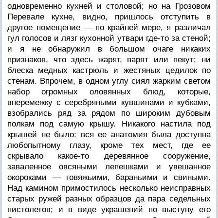
одновременно кухней и столовой; но на Грозовом
Перевале кухне, видно, пришлось отступить в
другое помещение — по крайней мере, я различал
гул голосов и лязг кухонной утвари где-то за стеной;
и я не обнаружил в большом очаге никаких
признаков, что здесь жарят, варят или пекут; ни
блеска медных кастрюль и жестяных цедилок по
стенам. Впрочем, в одном углу сиял жарким светом
набор огромных оловянных блюд, которые,
вперемежку с серебряными кувшинами и кубками,
взобрались ряд за рядом по широким дубовым
полкам под самую крышу. Никакого настила под
крышей не было: вся ее анатомия была доступна
любопытному глазу, кроме тех мест, где ее
скрывало какое-то деревянное сооружение,
заваленное овсяными лепешками и увешанное
окороками — говяжьими, бараньими и свиными.
Над камином примостилось несколько неисправных
старых ружей разных образцов да пара седельных
пистолетов; и в виде украшений по выступу его