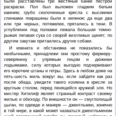
были расставлены три жестяные банки пестрой
раскраски. Пол был выложен гладким белым
камнем; грубо сколоченные кресла с высокими
спинками покрашены были в зеленое; да еще два
или три черных, потяжелее, прятались в тени. В
углублении под полками лежала большая темно-
рыжая легавая сука со сворой визгливых щенят; по
другим закутам притаились другие собаки.
И комната и обстановка не показались бы
необычными, принадлежи они простому фермеру-
северянину с упрямым лицом и дюжими
лодыжками, силу которых выгодно подчеркивают
его короткие штаны и гетры. Здесь в любом доме на
пять-шесть миль вокруг вы, если зайдете как раз
после обеда, увидите такого хозяина в кресле за
круглым столом, перед пенящейся кружкой эля. Но
мистер Хитклиф являет странный контраст своему
жилью и обиходу. По внешности он — смуглолицый
цыган, по одежде и манере — джентльмен, конечно
в той мере, в какой может назваться джентльменом