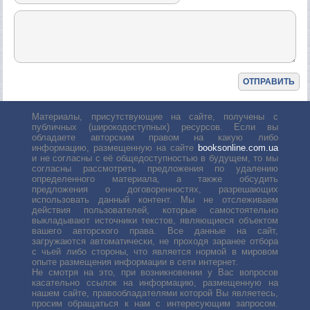
Материалы, присутствующие на сайте, получены с
публичных (широкодоступных) ресурсов. Если вы
обладаете авторским правом на какую либо
информацию, размещенную на сайте
booksonline.com.ua
и не согласны с её общедоступностью в будущем, то мы
согласны рассмотреть предложения по удалению
определенного материала, а также обсудить
предложения о договоренностях, разрешающих
использовать данный контент. Мы не отслеживаем
действия пользователей, которые самостоятельно
выкладывают источники текстов, являющиеся объектом
вашего авторского права. Все данные на сайт,
загружаются автоматически, не проходя заранее отбора
с чьей либо стороны, что является нормой в мировом
опыте размещения информации в сети интернет.
Не смотря на это, при возникновении у Вас вопросов
касательно ссылок на информацию, размещенную на
нашем сайте, правообладателями которой Вы являетесь,
просим обращаться к нам с интересующим запросом.