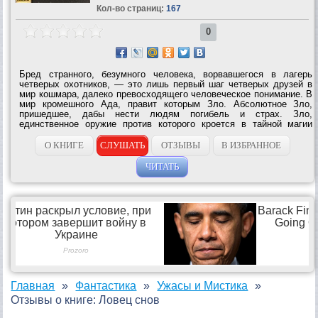
Кол-во страниц:
167
0
Бред странного, безумного человека, ворвавшегося в лагерь
четверых охотников, — это лишь первый шаг четверых друзей в
мир кошмара, далеко превосходящего человеческое понимание. В
мир кромешного Ада, правит которым Зло. Абсолютное Зло,
пришедшее, дабы нести людям погибель и страх. Зло,
единственное оружие против которого кроется в тайной магии
старинного индийского амулета — «Ловца...
О КНИГЕ
СЛУШАТЬ
ОТЗЫВЫ
В ИЗБРАННОЕ
ЧИТАТЬ
Главная
Фантастика
Ужасы и Мистика
Отзывы о книге: Ловец снов