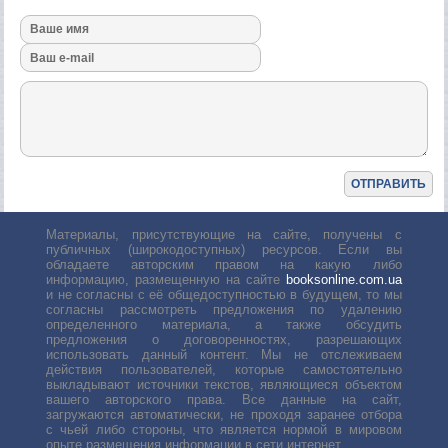
Материалы, присутствующие на сайте, получены с
публичных (широкодоступных) ресурсов. Если вы
обладаете авторским правом на какую либо
информацию, размещенную на сайте
booksonline.com.ua
и не согласны с её общедоступностью в будущем, то мы
согласны рассмотреть предложения по удалению
определенного материала, а также обсудить
предложения о договоренностях, разрешающих
использовать данный контент. Мы не отслеживаем
действия пользователей, которые самостоятельно
выкладывают источники текстов, являющиеся объектом
вашего авторского права. Все данные на сайт,
загружаются автоматически, не проходя заранее отбора
с чьей либо стороны, что является нормой в мировом
опыте размещения информации в сети интернет.