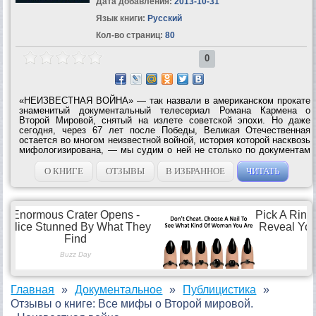
Дата добавления:
2013-10-31
Язык книги:
Русский
Кол-во страниц:
80
0
«НЕИЗВЕСТНАЯ ВОЙНА» — так назвали в американском прокате
знаменитый документальный телесериал Романа Кармена о
Второй Мировой, снятый на излете советской эпохи. Но даже
сегодня, через 67 лет после Победы, Великая Отечественная
остается во многом неизвестной войной, история которой насквозь
мифологизирована, — мы судим о ней не столько по документам
и фактам, сколько по пропагандистским легендам и
идеологическим штампам,...
О КНИГЕ
ОТЗЫВЫ
В ИЗБРАННОЕ
ЧИТАТЬ
Главная
Документальное
Публицистика
Отзывы о книге: Все мифы о Второй мировой.