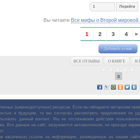
Вы читаете
Все мифы о Второй мировой.
1
2
3
4
» 
Добавить отзыв
ВСЕ ОТЗЫВЫ
О КНИГЕ
В 
0
личных (широкодоступных) ресурсов. Если вы обладаете авторским пр
остью в будущем, то мы согласны рассмотреть предложения по уда
льзовать данный контент. Мы не отслеживаем действия пользовател
ва. Все данные на сайт, загружаются автоматически, не проходя заране
ет.
сов касательно ссылок на информацию, размещенную на нашем сайте