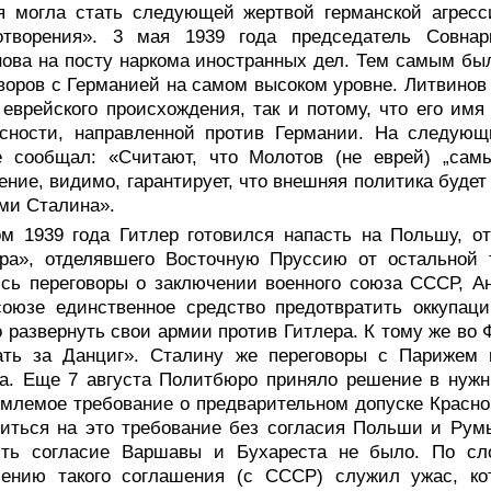
ая могла стать следующей жертвой германской агрес
отворения». 3 мая 1939 года председатель Совна
ова на посту наркома иностранных дел. Тем самым был
воров с Германией на самом высоком уровне. Литвинов 
 еврейского происхождения, так и потому, что его им
асности, направленной против Германии. На следующ
е сообщал: «Считают, что Молотов (не еврей) „самы
ение, видимо, гарантирует, что внешняя политика буде
ми Сталина».
ом 1939 года Гитлер готовился напасть на Польшу, от
ора», отделявшего Восточную Пруссию от остальной 
сь переговоры о заключении военного союза СССР, А
союзе единственное средство предотвратить оккупац
 развернуть свои армии против Гитлера. К тому же во
ать за Данциг». Сталину же переговоры с Парижем
ра. Еще 7 августа Политбюро приняло решение в нуж
млемое требование о предварительном допуске Красн
иться на это требование без согласия Польши и Рум
ить согласие Варшавы и Бухареста не было. По сл
чению такого соглашения (с СССР) служил ужас, ко