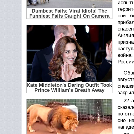
испыт
террит
они б
прибал
спасе
Англи
призна
наступ
война.
России
Обв
август
спешк
закрыл
22 а
оказал
по отн
оно н
нападе