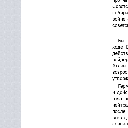
проти
Советс
собир
войне 
советс
Бит
ходе 
дейст
рейде
Атлант
возро
утверж
Гер
и дейс
года в
нейтра
после
высле
совпал