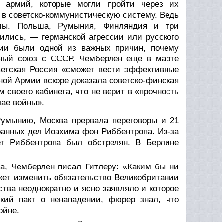
 армий, которые могли пройти через их
 в советско-коммунистическую систему. Ведь
мы. Польша, Румыния, Финляндия и три
ились, — германской агрессии или русского
мии были одной из важных причин, почему
нный союз с СССР. Чемберлен еще в марте
оветская Россия «сможет вести эффективные
ной Армии вскоре доказала советско-финская
 своего кабинета, что не верит в «прочность
чае войны».
умынию, Москва прервала переговоры и 21
ранных дел Иоахима фон Риббентропа. Из-за
ет Риббентропа был обстрелян. В Берлине
кта, Чемберлен писал Гитлеру: «Каким бы ни
ожет изменить обязательство Великобритании
тва неоднократно и ясно заявляло и которое
ский пакт о ненападении, фюрер знал, что
ойне.