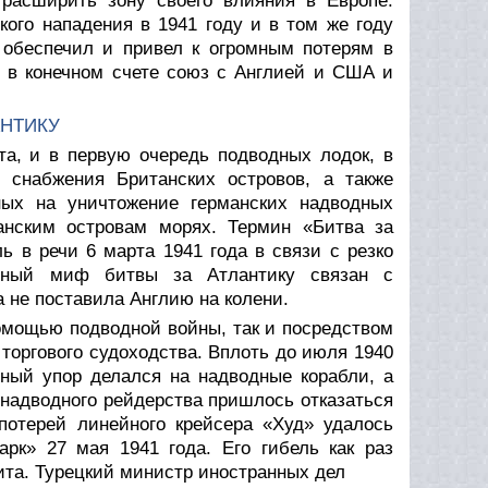
расширить зону своего влияния в Европе.
ого нападения в 1941 году и в том же году
 обеспечил и привел к огромным потерям в
л в конечном счете союз с Англией и США и
АНТИКУ
та, и в первую очередь подводных лодок, в
 снабжения Британских островов, а также
ных на уничтожение германских надводных
анским островам морях. Термин «Битва за
 в речи 6 марта 1941 года в связи с резко
авный миф битвы за Атлантику связан с
 не поставила Англию на колени.
помощью подводной войны, так и посредством
торгового судоходства. Вплоть до июля 1940
вный упор делался на надводные корабли, а
 надводного рейдерства пришлось отказаться
потерей линейного крейсера «Худ» удалось
рк» 27 мая 1941 года. Его гибель как раз
ита. Турецкий министр иностранных дел