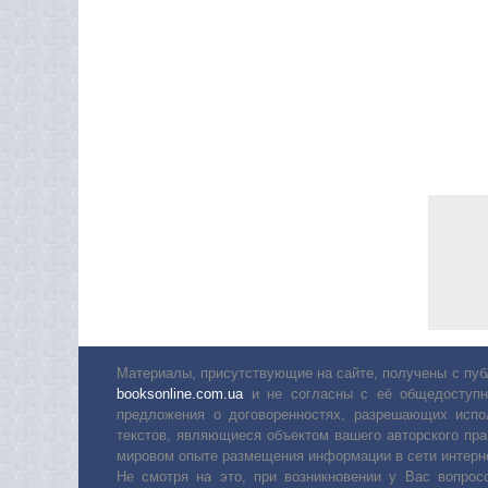
Материалы, присутствующие на сайте, получены с пуб
booksonline.com.ua
и не согласны с её общедоступн
предложения о договоренностях, разрешающих испо
текстов, являющиеся объектом вашего авторского пра
мировом опыте размещения информации в сети интерн
Не смотря на это, при возникновении у Вас вопро