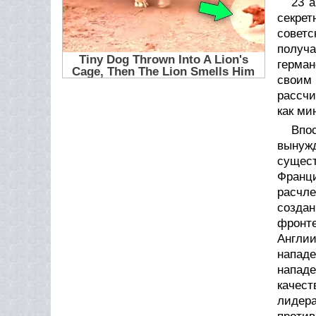
23 
секрет
советс
получ
герман
своим 
рассчи
как ми
Впо
вынужд
сущест
Франци
расчл
созда
фронте
Англии
нападе
нападе
качест
лидера