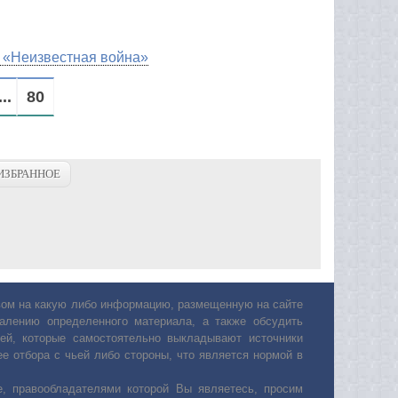
 «Неизвестная война»
...
80
ИЗБРАННОЕ
авом на какую либо информацию, размещенную на сайте
лению определенного материала, а также обсудить
ей, которые самостоятельно выкладывают источники
е отбора с чьей либо стороны, что является нормой в
, правообладателями которой Вы являетесь, просим