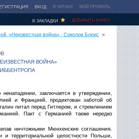
ЕГИСТРАЦИЯ
ВХОД
Я ЧИТАЮ!
МОЙ ПРОФИЛЬ
ДОБАВИТЬ КНИГУ
В ЗАКЛАДКИ
ой. «Неизвестная война» - Соколов Борис
ОВ
НЕИЗВЕСТНАЯ ВОЙНА»
РИББЕНТРОПА
 ненападении, заключается в утверждении,
лией и Францией, продиктован заботой об
талин питал перед Гитлером, и стремлением
рманией. Пакт с Германией также нередко
делав ничтожными Мюнхенские соглашения.
и и территориальной целостности Польши,