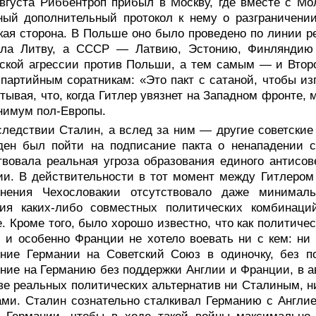
августа Риббентроп прибыл в Москву, где вместе с М
ный дополнительный протокол к нему о разграничени
кая сторона. В Польше оно было проведено по линии ре
ала Литву, а СССР — Латвию, Эстонию, Финляндию 
ской агрессии против Польши, а тем самым — и Второ
партийным соратникам: «Это пакт с сатаной, чтобы изг
тывая, что, когда Гитлер увязнет на Западном фронте, 
нимум пол-Европы.
следствии Сталин, а вслед за ним — другие советские
ен был пойти на подписание пакта о ненападении с 
вовала реальная угроза образования единого антисов
и. В действительности в тот момент между Гитлером
енения Чехословакии отсутствовало даже минимал
ния каких-либо совместных политических комбинаци
. Кроме того, было хорошо известно, что как политиче
 и особенно Франции не хотело воевать ни с кем: ни 
ние Германии на Советский Союз в одиночку, без по
ние на Германию без поддержки Англии и Франции, в ав
ве реальных политических альтернатив ни Сталиным, н
ми. Сталин сознательно сталкивал Германию с Англие