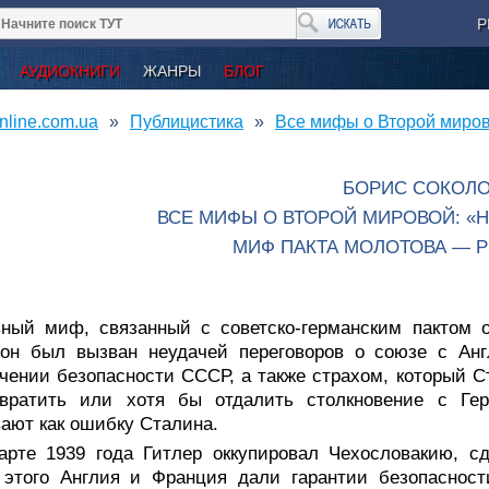
Р
АУДИОКНИГИ
ЖАНРЫ
БЛОГ
nline.com.ua
Публицистика
Все мифы о Второй миров
БОРИС СОКОЛ
ВСЕ МИФЫ О ВТОРОЙ МИРОВОЙ: «
МИФ ПАКТА МОЛОТОВА — 
вный миф, связанный с советско-германским пактом о
 он был вызван неудачей переговоров о союзе с Анг
чении безопасности СССР, а также страхом, который С
твратить или хотя бы отдалить столкновение с Ге
ают как ошибку Сталина.
арте 1939 года Гитлер оккупировал Чехословакию, с
 этого Англия и Франция дали гарантии безопасност