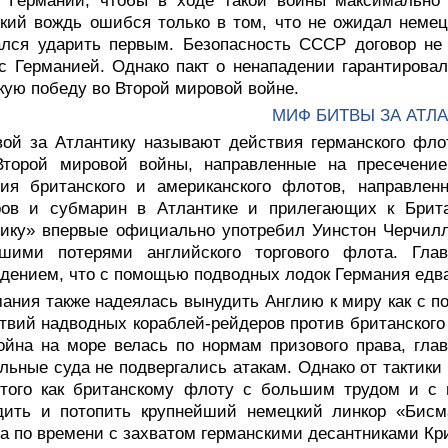
в Германии, чтобы в ходе такой войны максимально 
кий вождь ошибся только в том, что не ожидал немецк
ался ударить первым. Безопасность СССР договор не
с Германией. Однако пакт о ненападении гарантирова
кую победу во Второй мировой войне.
МИФ БИТВЫ ЗА АТЛ
вой за Атлантику называют действия германского фло
Второй мировой войны, направленные на пресечение
вия британского и американского флотов, направлен
ров и субмарин в Атлантике и прилегающих к Брит
ику» впервые официально употребил Уинстон Черчилль
сшими потерями английского торгового флота. Гл
дением, что с помощью подводных лодок Германия едва
мания также надеялась вынудить Англию к миру как с 
твий надводных кораблей-рейдеров против британского 
ойна на море велась по нормам призового права, гла
льные суда не подвергались атакам. Однако от тактики
 того как британскому флоту с большим трудом и с 
дить и потопить крупнейший немецкий линкор «Бисма
а по времени с захватом германскими десантниками Кр