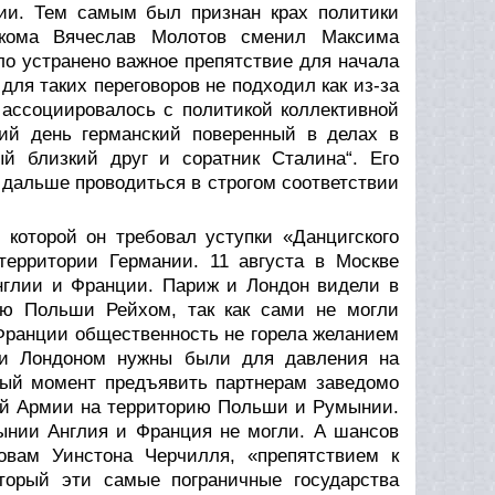
сии. Тем самым был признан крах политики
ркома Вячеслав Молотов сменил Максима
о устранено важное препятствие для начала
для таких переговоров не подходил как из-за
я ассоциировалось с политикой коллективной
ий день германский поверенный в делах в
й близкий друг и соратник Сталина“. Его
т дальше проводиться в строгом соответствии
 которой он требовал уступки «Данцигского
территории Германии. 11 августа в Москве
нглии и Франции. Париж и Лондон видели в
ию Польши Рейхом, так как сами не могли
 Франции общественность не горела желанием
 и Лондоном нужны были для давления на
ный момент предъявить партнерам заведомо
ой Армии на территорию Польши и Румынии.
ынии Англия и Франция не могли. А шансов
овам Уинстона Черчилля, «препятствием к
торый эти самые пограничные государства