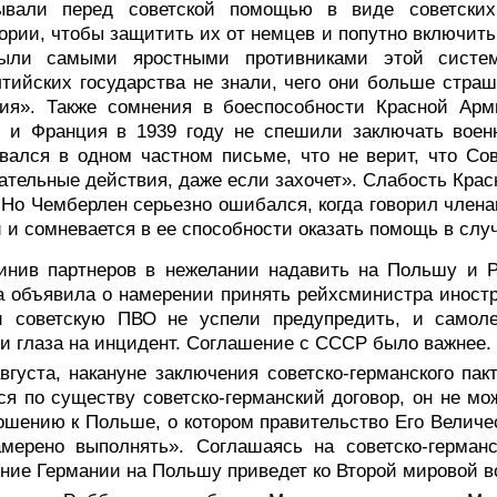
ывали перед советской помощью в виде советских
ории, чтобы защитить их от немцев и попутно включить
ыли самыми яростными противниками этой систе
тийских государства не знали, чего они больше страш
ния». Также сомнения в боеспособности Красной Ар
я и Франция в 1939 году не спешили заключать вое
вался в одном частном письме, что не верит, что С
ательные действия, даже если захочет». Слабость Крас
 Но Чемберлен серьезно ошибался, когда говорил членам
 и сомневается в ее способности оказать помощь в слу
инив партнеров в нежелании надавить на Польшу и Р
а объявила о намерении принять рейхсминистра иност
и советскую ПВО не успели предупредить, и самол
и глаза на инцидент. Соглашение с СССР было важнее.
вгуста, накануне заключения советско-германского па
ся по существу советско-германский договор, он не м
ошению к Польше, о котором правительство Его Величес
амерено выполнять». Соглашаясь на советско-герман
ние Германии на Польшу приведет ко Второй мировой в