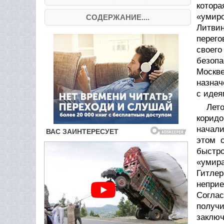
котор
«умир
СОДЕРЖАНИЕ....
Литвин
перего
своего
безоп
Москв
назнач
с идея
Лет
корид
начали
этом 
быстро
«умир
Гитле
неприе
Соглас
получ
заклю