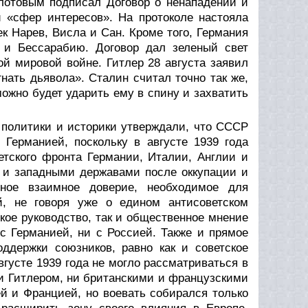
олотовым подписал Договор о ненападении и
и «сфер интересов». На протоколе настояла
к Нарев, Висла и Сан. Кроме того, Германия
и Бессарабию. Договор дал зеленый свет
й мировой войне. Гитлер 28 августа заявил
нать дьявола». Сталин считал точно так же,
можно будет ударить ему в спину и захватить
 политики и историки утверждали, что СССР
Германией, поскольку в августе 1939 года
етского фронта Германии, Италии, Англии и
 и западными державами после оккупации и
ьное взаимное доверие, необходимое для
й, не говоря уже о едином антисоветском
ское руководство, так и общественное мнение
с Германией, ни с Россией. Также и прямое
ддержки союзников, равно как и советское
густе 1939 года не могло рассматриваться в
и Гитлером, ни британскими и французскими
й и Францией, но воевать собирался только