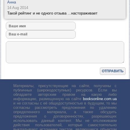
Анна
14 Aug 2014
Такой рейтинг и не одного отзыва ...настораживает
Материалы, присутствующие на сайте, получены с
публичных (широкодоступных) ресурсов. Если вы
обладаете авторским правом на какую либо
информацию, размещенную на сайте
booksonline.com.ua
и не согласны с её общедоступностью в будущем, то мы
согласны рассмотреть предложения по удалению
определенного материала, а также обсудить
предложения о договоренностях, разрешающих
использовать данный контент. Мы не отслеживаем
действия пользователей, которые самостоятельно
выкладывают источники текстов, являющиеся объектом