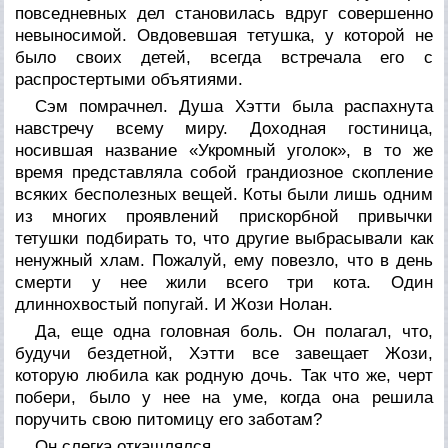
повседневных дел становилась вдруг совершенно
невыносимой. Овдовевшая тетушка, у которой не
было своих детей, всегда встречала его с
распростертыми объятиями.
Сэм помрачнел. Душа Хэтти была распахнута
навстречу всему миру. Доходная гостиница,
носившая название «Укромный уголок», в то же
время представляла собой грандиозное скопление
всяких бесполезных вещей. Коты были лишь одним
из многих проявлений прискорбной привычки
тетушки подбирать то, что другие выбрасывали как
ненужный хлам. Пожалуй, ему повезло, что в день
смерти у нее жили всего три кота. Один
длиннохвостый попугай. И Жози Нолан.
Да, еще одна головная боль. Он полагал, что,
будучи бездетной, Хэтти все завещает Жози,
которую любила как родную дочь. Так что же, черт
побери, было у нее на уме, когда она решила
поручить свою питомицу его заботам?
Он слегка откашлялся.