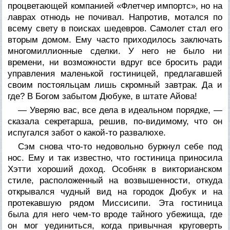
процветающей компанией «Флетчер импортс», но на
лаврах отнюдь не почивал. Напротив, мотался по
всему свету в поисках шедевров. Самолет стал его
вторым домом. Ему часто приходилось заключать
многомиллионные сделки. У него не было ни
времени, ни возможности вдруг все бросить ради
управления маленькой гостиницей, предлагавшей
своим постояльцам лишь скромный завтрак. Да и
где? В Богом забытом Дюбуке, в штате Айова!
— Уверяю вас, все дела в идеальном порядке, —
сказала секретарша, решив, по-видимому, что он
испугался забот о какой-то развалюхе.
Сэм снова что-то недовольно буркнул себе под
нос. Ему и так известно, что гостиница приносила
Хэтти хороший доход. Особняк в викторианском
стиле, расположенный на возвышенности, откуда
открывался чудный вид на городок Дюбук и на
протекавшую рядом Миссисипи. Эта гостиница
была для него чем-то вроде тайного убежища, где
он мог уединиться, когда привычная круговерть