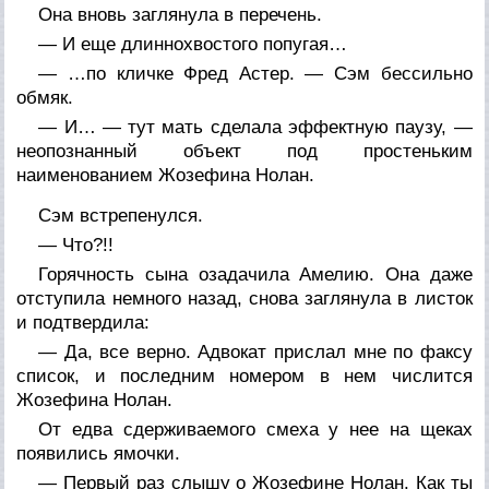
Она вновь заглянула в перечень.
— И еще длиннохвостого попугая…
— …по кличке Фред Астер. — Сэм бессильно
обмяк.
— И… — тут мать сделала эффектную паузу, —
неопознанный объект под простеньким
наименованием Жозефина Нолан.
Сэм встрепенулся.
— Что?!!
Горячность сына озадачила Амелию. Она даже
отступила немного назад, снова заглянула в листок
и подтвердила:
— Да, все верно. Адвокат прислал мне по факсу
список, и последним номером в нем числится
Жозефина Нолан.
От едва сдерживаемого смеха у нее на щеках
появились ямочки.
— Первый раз слышу о Жозефине Нолан. Как ты