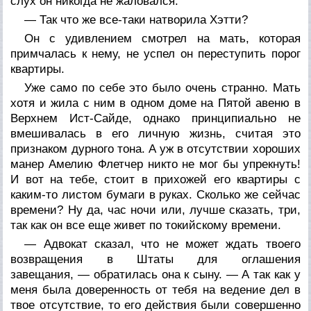
слух он никогда не жаловался.
— Так что же все-таки натворила Хэтти?
Он с удивлением смотрел на мать, которая
примчалась к нему, не успел он переступить порог
квартиры.
Уже само по себе это было очень странно. Мать
хотя и жила с ним в одном доме на Пятой авеню в
Верхнем Ист-Сайде, однако принципиально не
вмешивалась в его личную жизнь, считая это
признаком дурного тона. А уж в отсутствии хороших
манер Амелию Флетчер никто не мог бы упрекнуть!
И вот на тебе, стоит в прихожей его квартиры с
каким-то листом бумаги в руках. Сколько же сейчас
времени? Ну да, час ночи или, лучше сказать, три,
так как он все еще живет по токийскому времени.
— Адвокат сказал, что не может ждать твоего
возвращения в Штаты для оглашения
завещания, — обратилась она к сыну. — А так как у
меня была доверенность от тебя на ведение дел в
твое отсутствие, то его действия были совершенно