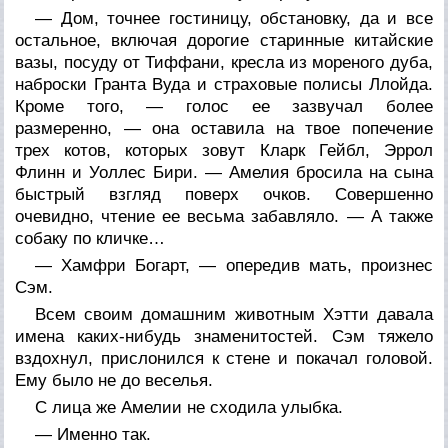
— Дом, точнее гостиницу, обстановку, да и все
остальное, включая дорогие старинные китайские
вазы, посуду от Тиффани, кресла из мореного дуба,
наброски Гранта Вуда и страховые полисы Ллойда.
Кроме того, — голос ее зазвучал более
размеренно, — она оставила на твое попечение
трех котов, которых зовут Кларк Гейбл, Эррол
Флинн и Уоллес Бири. — Амелия бросила на сына
быстрый взгляд поверх очков. Совершенно
очевидно, чтение ее весьма забавляло. — А также
собаку по кличке…
— Хамфри Богарт, — опередив мать, произнес
Сэм.
Всем своим домашним животным Хэтти давала
имена каких-нибудь знаменитостей. Сэм тяжело
вздохнул, прислонился к стене и покачал головой.
Ему было не до веселья.
С лица же Амелии не сходила улыбка.
— Именно так.