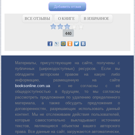
Добавить отзыв
ВСЕ ОТЗЫВЫ
О КНИГЕ
В ИЗБРАННОЕ
440
Материалы, присутствующие на сайте, получены с
публичных (широкодоступных) ресурсов. Если вы
обладаете авторским правом на какую либо
информацию, размещенную на сайте
booksonline.com.ua
и не согласны с её
общедоступностью в будущем, то мы согласны
рассмотреть предложения по удалению определенного
материала, а также обсудить предложения о
договоренностях, разрешающих использовать данный
контент. Мы не отслеживаем действия пользователей,
которые самостоятельно выкладывают источники
текстов, являющиеся объектом вашего авторского
права. Все данные на сайт, загружаются автоматически,