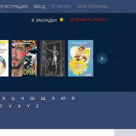
ЕГИСТРАЦИЯ
ВХОД
Я ЧИТАЮ!
МОЙ ПРОФИЛЬ
ДОБАВИТЬ КНИГУ
В ЗАКЛАДКИ
Х
Ц
Ч
Ш
Щ
Э
Ю
Я
T
V
X
Y
Z