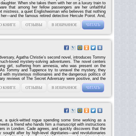
is daughter. When she takes them with her on a luxury train to
ware that among her fellow passengers are her unfaithful
et mistress, a quiet Englishwoman who believes that nothing
 her—and the famous retired detective Hercule Poirot. And,
pite positive critical reception of this entry in the Poirot
this as the...
О КНИГЕ
ОТЗЫВЫ
В ИЗБРАННОЕ
ЧИТАТЬ
dversary, Agatha Christie’s second novel, introduces Tommy
uch-loved mystery-solving adventurers. The novel centers
ng girl, suffering from amnesia, who was present on the
a. As Tommy and Tuppence try to unravel the mystery, they
 with mysterious millionaires and the dangerous politics of
ary reviews of The Secret Adversary were positive, and the
paved the way not just for future Tommy and Tuppence
 storied career of literary success for...
О КНИГЕ
ОТЗЫВЫ
В ИЗБРАННОЕ
ЧИТАТЬ
e, a quick-witted rogue spending some time working as a
meets a friend who hands him a manuscript with instructions
ishers in London. Cade agrees, and quickly discovers that the
 sought after by high-level dignitaries—and revolutionaries