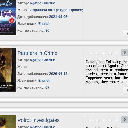
Автор:
Agatha Christie
Жанр:
Старинная литература: Прочее
;
Дата добавления:
2021-05-06
Язык книги:
English
Кол-во страниц:
80
Partners in Crime
0
Автор:
Agatha Christie
Description Following th
a number of Agatha Christ
Жанр:
revised them to produce
Дата добавления:
2026-06-12
stories, there is a fram
Tuppence settle into the
Язык книги:
English
Agency, they make use o
detective fiction—to in
Кол-во страниц:
67
model their investigations
Poirot Investigates
0
Автор:
Agatha Christie