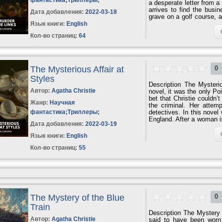
a desperate letter from a
arrives to find the bus
Дата добавления:
2022-03-18
grave on a golf course, 
the coming days Poirot 
Язык книги:
English
while Hastings finds himse
Кол-во страниц:
64
The Mysterious Affair at
0
Styles
Description The Mysteriou
Автор:
Agatha Christie
novel, it was the only Poi
bet that Christie couldn’
Жанр:
Научная
the criminal. Her attemp
фантастика
;
Триллеры
;
detectives. In this novel 
England. After a woman is
Дата добавления:
2022-03-19
his detective skills to ca
Язык книги:
English
Кол-во страниц:
55
The Mystery of the Blue
0
Train
Description The Mystery 
Автор:
Agatha Christie
said to have been worn