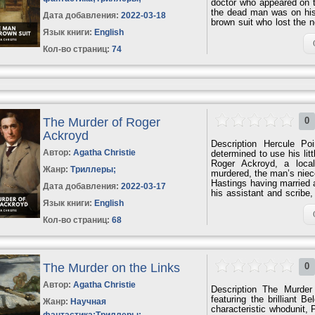
doctor who appeared on t
the dead man was on his 
Дата добавления:
2022-03-18
brown suit who lost the n
commission from the news
Язык книги:
English
and her investigation lea
Кол-во страниц:
74
On board, she meets a 
service...
The Murder of Roger
0
Ackroyd
Description Hercule Poi
Автор:
Agatha Christie
determined to use his lit
Roger Ackroyd, a local
Жанр:
Триллеры
;
murdered, the man’s niece
Hastings having married a
Дата добавления:
2022-03-17
his assistant and scribe,
ones that will lead them t
Язык книги:
English
been generally well-rece
Кол-во страниц:
68
name....
The Murder on the Links
0
Автор:
Agatha Christie
Description The Murder
featuring the brilliant B
Жанр:
Научная
characteristic whodunit,
фантастика
;
Триллеры
;