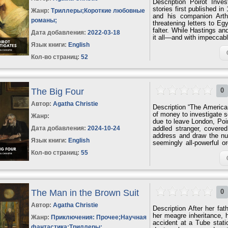
Description Poirot Inves
stories first published i
Жанр:
Триллеры
;
Короткие любовные
and his companion Arth
романы
;
threatening letters to Egy
falter. While Hastings an
Дата добавления:
2022-03-18
it all—and with impeccable
Язык книги:
English
Кол-во страниц:
52
The Big Four
0
Автор:
Agatha Christie
Description “The America
of money to investigate 
Жанр:
due to leave London, Poi
Дата добавления:
2024-10-24
addled stranger, covered
address and draw the nu
Язык книги:
English
seemingly all-powerful o
stay ahead of supercrimin
Кол-во страниц:
55
almost as much as he nee
houses, a mysterious...
The Man in the Brown Suit
0
Автор:
Agatha Christie
Description After her fa
her meagre inheritance, 
Жанр:
Приключения: Прочее
;
Научная
accident at a Tube stat
фантастика
;
Триллеры
;