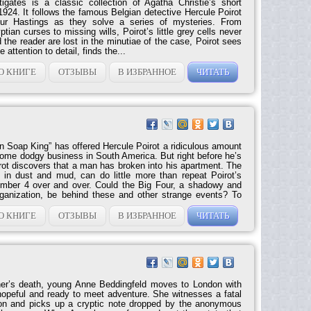
tigates is a classic collection of Agatha Christie’s short
n 1924. It follows the famous Belgian detective Hercule Poirot
ur Hastings as they solve a series of mysteries. From
ptian curses to missing wills, Poirot’s little grey cells never
d the reader are lost in the minutiae of the case, Poirot sees
 attention to detail, finds the...
О КНИГЕ
ОТЗЫВЫ
В ИЗБРАННОЕ
ЧИТАТЬ
n Soap King” has offered Hercule Poirot a ridiculous amount
some dodgy business in South America. But right before he’s
rot discovers that a man has broken into his apartment. The
 in dust and mud, can do little more than repeat Poirot’s
mber 4 over and over. Could the Big Four, a shadowy and
rganization, be behind these and other strange events? To
als, Poirot needs the loyalty of his friend Captain Hastings
ds his little grey cells. Soon they are rushing to country
О КНИГЕ
ОТЗЫВЫ
В ИЗБРАННОЕ
ЧИТАТЬ
ther’s death, young Anne Beddingfeld moves to London with
hopeful and ready to meet adventure. She witnesses a fatal
ion and picks up a cryptic note dropped by the anonymous