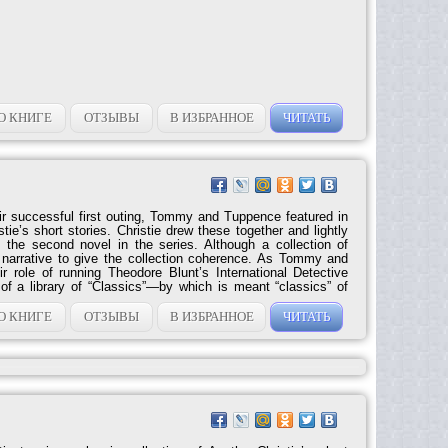
О КНИГЕ
ОТЗЫВЫ
В ИЗБРАННОЕ
ЧИТАТЬ
eir successful first outing, Tommy and Tuppence featured in
ie’s short stories. Christie drew these together and lightly
 the second novel in the series. Although a collection of
e narrative to give the collection coherence. As Tommy and
ir role of running Theodore Blunt’s International Detective
f a library of “Classics”—by which is meant “classics” of
vestigate their cases. As the episodes unfold, the couple
 on the...
О КНИГЕ
ОТЗЫВЫ
В ИЗБРАННОЕ
ЧИТАТЬ