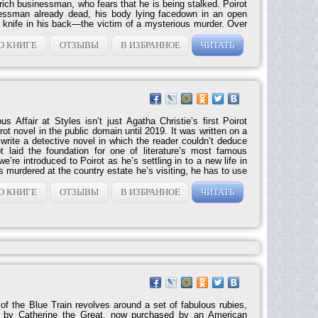
 rich businessman, who fears that he is being stalked. Poirot
inessman already dead, his body lying facedown in an open
a knife in his back—the victim of a mysterious murder. Over
clashes wits with an arrogant Parisian detective, Giraud,
lf pining after a...
О КНИГЕ
ОТЗЫВЫ
В ИЗБРАННОЕ
ЧИТАТЬ
s Affair at Styles isn’t just Agatha Christie’s first Poirot
rot novel in the public domain until 2019. It was written on a
t write a detective novel in which the reader couldn’t deduce
t laid the foundation for one of literature’s most famous
we’re introduced to Poirot as he’s settling in to a new life in
 murdered at the country estate he’s visiting, he has to use
tch the criminal. The Mysterious Affair at Styles sets...
О КНИГЕ
ОТЗЫВЫ
В ИЗБРАННОЕ
ЧИТАТЬ
of the Blue Train revolves around a set of fabulous rubies,
 by Catherine the Great, now purchased by an American