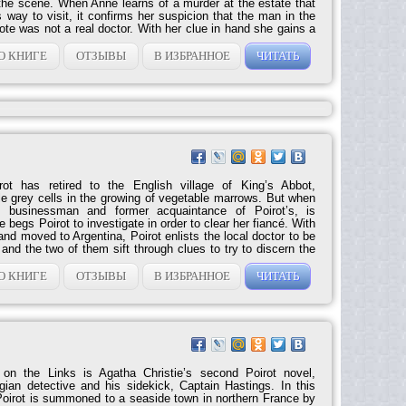
he scene. When Anne learns of a murder at the estate that
way to visit, it confirms her suspicion that the man in the
ote was not a real doctor. With her clue in hand she gains a
paper leading the search for the “man in the brown suit,”
ds her to take passage on a South Africa–bound ocean liner.
О КНИГЕ
ОТЗЫВЫ
В ИЗБРАННОЕ
ЧИТАТЬ
famous socialite, a fake missionary, a possible secret
rot has retired to the English village of King’s Abbot,
tle grey cells in the growing of vegetable marrows. But when
 businessman and former acquaintance of Poirot’s, is
 begs Poirot to investigate in order to clear her fiancé. With
nd moved to Argentina, Poirot enlists the local doctor to be
 and the two of them sift through clues to try to discern the
o the killer. Agatha Christie’s two previous Poirot novels had
ived, but The Murder of Roger Ackroyd made her a household
О КНИГЕ
ОТЗЫВЫ
В ИЗБРАННОЕ
ЧИТАТЬ
 on the Links is Agatha Christie’s second Poirot novel,
elgian detective and his sidekick, Captain Hastings. In this
 Poirot is summoned to a seaside town in northern France by