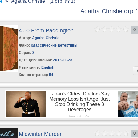
я
Agatha Christie
(1 стр. из 1)
Agatha Christie стр.
4.50 From Paddington
0
Автор:
Agatha Christie
Жанр:
Классические детективы
;
Серия:
3
Дата добавления:
2013-11-28
Язык книги:
English
Кол-во страниц:
54
Midwinter Murder
0