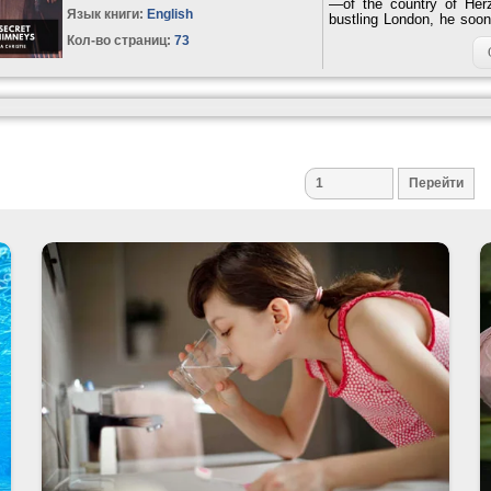
—of the country of Her
Язык книги:
English
bustling London, he soon
party at his country est
Кол-во страниц:
73
esteemed guests ranging f
location for a murder mys
by...