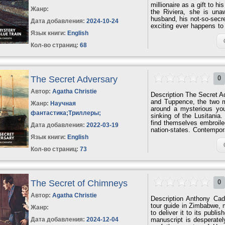
millionaire as a gift to h
Жанр:
the Riviera, she is una
husband, his not-so-secr
Дата добавления:
2024-10-24
exciting ever happens to
possibly, a murderer. Des
Язык книги:
English
canon, Christie described 
Кол-во страниц:
68
The Secret Adversary
0
Автор:
Agatha Christie
Description The Secret A
and Tuppence, the two m
Жанр:
Научная
around a mysterious you
фантастика
;
Триллеры
;
sinking of the Lusitani
find themselves embroiled
Дата добавления:
2022-03-19
nation-states. Contempor
success of the novel 
Язык книги:
English
adventures, but for a long,
Кол-во страниц:
73
The Secret of Chimneys
0
Автор:
Agatha Christie
Description Anthony Cad
tour guide in Zimbabwe, 
Жанр:
to deliver it to its publ
Дата добавления:
2024-12-04
manuscript is desperately