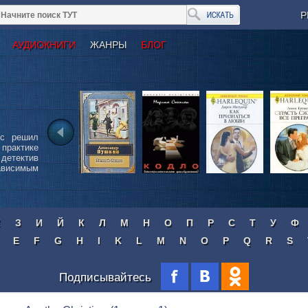
Р
АУДИОКНИГИ
ЖАНРЫ
БЛОГ
сс решил
 практике
детектив
ависимым
Ж
З
И
Й
К
Л
М
Н
О
П
Р
С
Т
У
Ф
E
F
G
H
I
K
L
M
N
O
P
Q
R
S
Подписывайтесь