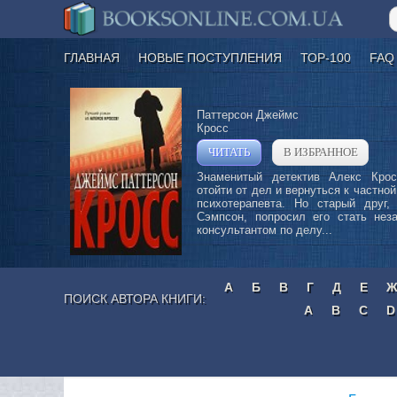
ГЛАВНАЯ
НОВЫЕ ПОСТУПЛЕНИЯ
ТОР-100
FAQ
Паттерсон Джеймс
Кросс
ЧИТАТЬ
В ИЗБРАННОЕ
»
Знаменитый детектив Алекс Кро
отойти от дел и вернуться к частной
психотерапевта. Но старый друг, 
Сэмпсон, попросил его стать нез
консультантом по делу...
А
Б
В
Г
Д
Е
ПОИСК АВТОРА КНИГИ:
A
B
C
D