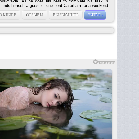
zoslovakia. As he does his best to complete his task in
 finds himself a guest of one Lord Caterham for a weekend
ate, Chimneys. Chimneys, legendary for its long history of
rom politicians to business magnates to royalty, is an ideal
О КНИГЕ
ОТЗЫВЫ
В ИЗБРАННОЕ
ЧИТАТЬ
tery: it’s palatial, filled with secret rooms, and surrounded