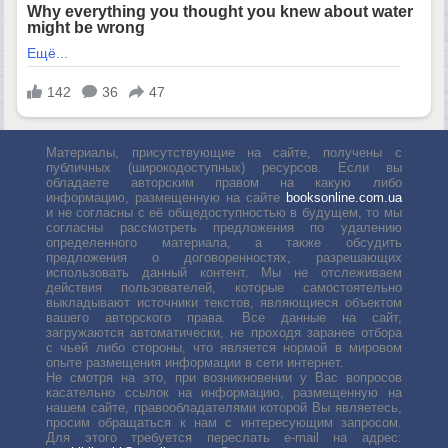
Материалы, присутствующие на сайте, получены с
публичных (широкодоступных) ресурсов. Если вы
обладаете авторским правом на какую либо
информацию, размещенную на сайте
booksonline.com.ua
и не согласны с её общедоступностью в будущем, то мы
согласны рассмотреть предложения по удалению
определенного материала, а также обсудить
предложения о договоренностях, разрешающих
использовать данный контент. Мы не отслеживаем
действия пользователей, которые самостоятельно
выкладывают источники текстов, являющиеся объектом
вашего авторского права. Все данные на сайт,
загружаются автоматически, не проходя заранее отбора
с чьей либо стороны, что является нормой в мировом
опыте размещения информации в сети интернет.
Не смотря на это, при возникновении у Вас вопросов
касательно ссылок на информацию, размещенную на
нашем сайте, правообладателями которой Вы являетесь,
просим обращаться к нам с интересующим запросом.
Для этого требуется переслать е-mail на адрес: