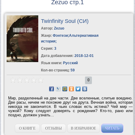
Zezuo стр.1
Twinfinity Soul (СИ)
Автор:
Zezuo
Жанр:
Фэнтези
;
Альтернативная
история
;
Серия:
3
Дата добавления:
2018-12-01
Язык книги:
Русский
Кол-во страниц:
59
0
Мир, разделенный на две части. Две вселенные, слитые воедино.
Две расы, ничем не похожие друг на друга. Вечная война, которая
никогда не закончится. В чьих словах есть истина? Чей мир —
чужой? Кому следует доверять с рождения? Кто-то, рано или
поздно, должен узнать...
О КНИГЕ
ОТЗЫВЫ
В ИЗБРАННОЕ
ЧИТАТЬ