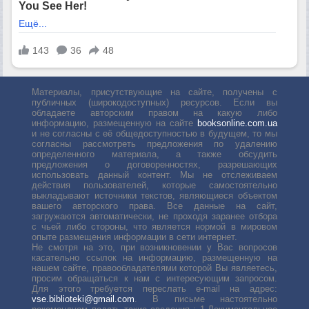
Материалы, присутствующие на сайте, получены с
публичных (широкодоступных) ресурсов. Если вы
обладаете авторским правом на какую либо
информацию, размещенную на сайте
booksonline.com.ua
и не согласны с её общедоступностью в будущем, то мы
согласны рассмотреть предложения по удалению
определенного материала, а также обсудить
предложения о договоренностях, разрешающих
использовать данный контент. Мы не отслеживаем
действия пользователей, которые самостоятельно
выкладывают источники текстов, являющиеся объектом
вашего авторского права. Все данные на сайт,
загружаются автоматически, не проходя заранее отбора
с чьей либо стороны, что является нормой в мировом
опыте размещения информации в сети интернет.
Не смотря на это, при возникновении у Вас вопросов
касательно ссылок на информацию, размещенную на
нашем сайте, правообладателями которой Вы являетесь,
просим обращаться к нам с интересующим запросом.
Для этого требуется переслать е-mail на адрес:
vse.biblioteki@gmail.com
. В письме настоятельно