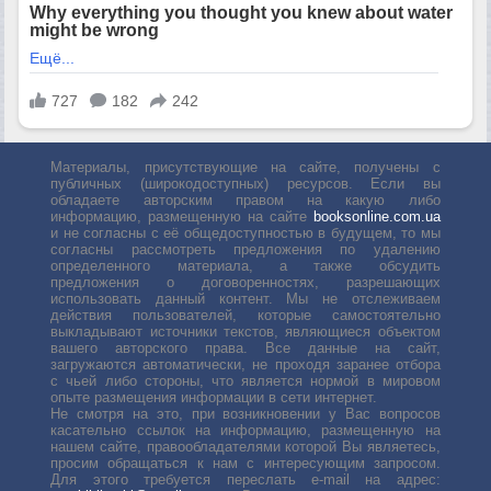
Материалы, присутствующие на сайте, получены с
публичных (широкодоступных) ресурсов. Если вы
обладаете авторским правом на какую либо
информацию, размещенную на сайте
booksonline.com.ua
и не согласны с её общедоступностью в будущем, то мы
согласны рассмотреть предложения по удалению
определенного материала, а также обсудить
предложения о договоренностях, разрешающих
использовать данный контент. Мы не отслеживаем
действия пользователей, которые самостоятельно
выкладывают источники текстов, являющиеся объектом
вашего авторского права. Все данные на сайт,
загружаются автоматически, не проходя заранее отбора
с чьей либо стороны, что является нормой в мировом
опыте размещения информации в сети интернет.
Не смотря на это, при возникновении у Вас вопросов
касательно ссылок на информацию, размещенную на
нашем сайте, правообладателями которой Вы являетесь,
просим обращаться к нам с интересующим запросом.
Для этого требуется переслать е-mail на адрес: