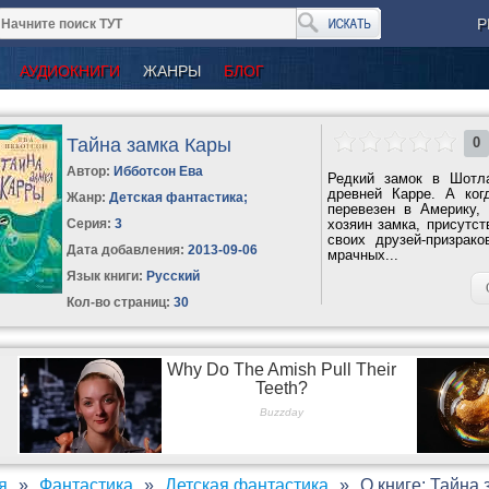
Р
АУДИОКНИГИ
ЖАНРЫ
БЛОГ
Тайна замка Кары
0
Автор:
Ибботсон Ева
Редкий замок в Шотл
древней Карре. А ког
Жанр:
Детская фантастика
;
перевезен в Америку,
Серия:
3
хозяин замка, присутс
своих друзей-призрак
Дата добавления:
2013-09-06
мрачных...
Язык книги:
Русский
Кол-во страниц:
30
я
Фантастика
Детская фантастика
О книге: Тайна