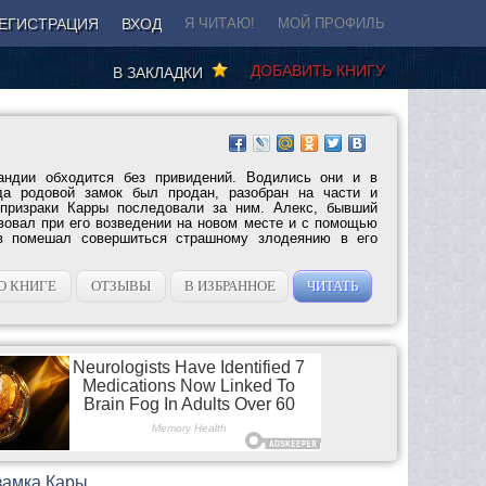
ЕГИСТРАЦИЯ
ВХОД
Я ЧИТАЮ!
МОЙ ПРОФИЛЬ
ДОБАВИТЬ КНИГУ
В ЗАКЛАДКИ
андии обходится без привидений. Водились они и в
да родовой замок был продан, разобран на части и
 призраки Карры последовали за ним. Алекс, бывший
твовал при его возведении на новом месте и с помощью
ов помешал совершиться страшному злодеянию в его
О КНИГЕ
ОТЗЫВЫ
В ИЗБРАННОЕ
ЧИТАТЬ
 замка Кары