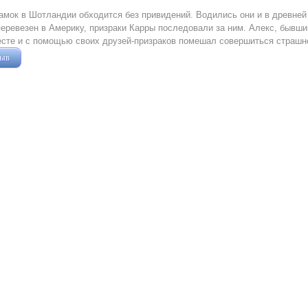
амок в Шотландии обходится без привидений. Водились они и в древней 
перевезен в Америку, призраки Карры последовали за ним. Алекс, бывши
сте и с помощью своих друзей-призраков помешал совершиться страшн
зыв
Жушман Дмитрий