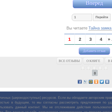
Вперед
Вы читаете
Тайна замка
1
2
3
4
» 
Добавить отзыв
ВСЕ ОТЗЫВЫ
О КНИГЕ
В 
0
личных (широкодоступных) ресурсов. Если вы обладаете авторским пр
остью в будущем, то мы согласны рассмотреть предложения по уда
льзовать данный контент. Мы не отслеживаем действия пользовател
ва. Все данные на сайт, загружаются автоматически, не проходя заране