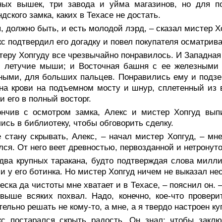
ных вышек, три завода и уйма магазинов, но для по
дского замка, каких в Техасе не достать.
, должно быть, и есть молодой лэрд, – сказал мистер Х
с подтвердил его догадку и повел покупателя осматрива
еру Хопгуду все чрезвычайно понравилось. И Западная
и летучие мыши; и Восточная башня с ее железными
ными, для больших пальцев. Понравились ему и подзем
на крови на подъемном мосту и шнур, сплетенный из 
и его в полный восторг.
ончив с осмотром замка, Алекс и мистер Хопгуд вып
ись в библиотеку, чтобы обговорить сделку.
 стану скрывать, Алекс, – начал мистер Хопгуд, – мн
ся. От него веет древностью, первозданной и нетрону
 два крупных таракана, будто подтверждая слова милл
и у его ботинка. Но мистер Хопгуд ничем не выказал не
еска да чистоты мне хватает и в Техасе, – пояснил он. 
выше всяких похвал. Надо, конечно, кое-что провер
тельно решать не кому-то, а мне, а я твердо настроен к
кс постарался скрыть радость. Он знал: чтобы заклю