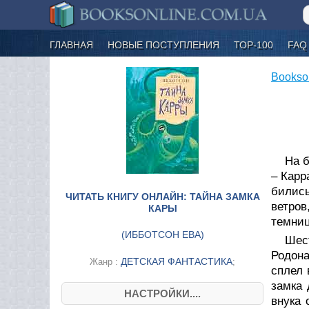
ГЛАВНАЯ
НОВЫЕ ПОСТУПЛЕНИЯ
ТОР-100
FAQ
Bookso
На б
– Карр
бились
ЧИТАТЬ КНИГУ ОНЛАЙН: ТАЙНА ЗАМКА
ветров
КАРЫ
темниц
(
ИББОТСОН ЕВА
)
Шес
Родон
ДЕТСКАЯ ФАНТАСТИКА
Жанр :
;
сплел 
замка 
НАСТРОЙКИ....
внука 