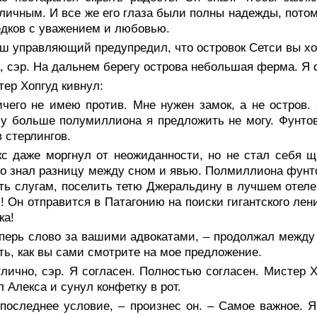
личным. И все же его глаза были полны надежды, потом
едков с уважением и любовью.
ш управляющий предупредил, что островок Сетси вы хо
, сэр. На дальнем берегу острова небольшая ферма. Я 
ер Хопгуд кивнул:
ичего не имею против. Мне нужен замок, а не остров.
у больше полумиллиона я предложить не могу. Фунтов,
 стерлингов.
кс даже моргнул от неожиданности, но не стал себя щ
о знал разницу между сном и явью. Полмиллиона фунто
ть слугам, поселить тетю Джеральдину в лучшем отеле
! Он отправится в Патагонию на поиски гигантского ле
ка!
перь слово за вашими адвокатами, – продолжал между 
ть, как вы сами смотрите на мое предложение.
лично, сэр. Я согласен. Полностью согласен. Мистер 
л Алекса и сунул конфетку в рот.
последнее условие, – произнес он. – Самое важное. Я