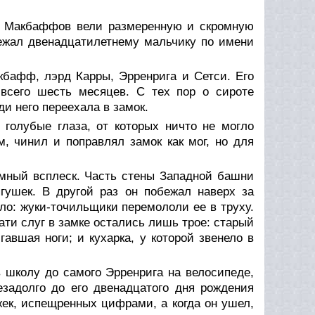
я Макбаффов вели размеренную и скромную
ежал двенадцатилетнему мальчику по имени
бафф, лэрд Карры, Эрренрига и Сетси. Его
 всего шесть месяцев. С тех пор о сироте
ди него переехала в замок.
олубые глаза, от которых ничто не могло
, чинил и поправлял замок как мог, но для
умный всплеск. Часть стены Западной башни
гушек. В другой раз он побежал наверх за
ло: жуки-точильщики перемололи ее в труху.
ати слуг в замке остались лишь трое: старый
авшая ноги; и кухарка, у которой звенело в
в школу до самого Эрренрига на велосипеде,
езадолго до его двенадцатого дня рождения
ек, испещренных цифрами, а когда он ушел,