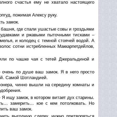
лного счастья ему не хватало настоящего
опгуд, пожимая Алексу руку.
ть замок.
 башня, где спали ушастые совы и гроздьями
 удавками и ржавыми пыточными тисками –
елья, и колодец с темной стоячей водой. А
волос сотни истребленных Маккарпетдейлов,
или по чашке чая с тетей Джеральдиной и
е очень по душе ваш замок. Я в него просто
той. Самой Шотландией.
ионера, чинно вышли на середину комнаты и
одобрения.
– Я ищу замок, в котором витает дух старины.
ить… замерить… кое с кем потолковать. Но
упить ваш замок.
чить выгодную сделку, нужно притворяться