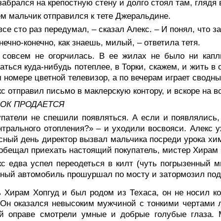
забрался на крепостную стену и долго стоял там, глядя 
м мальчик отправился к тете Джеральдине.
все сто раз передумал, – сказал Алекс. – И понял, что з
нечно-конечно, как знаешь, милый, – ответила тетя.
 совсем не огорчилась. В ее жилах не было ни капл
аться куда-нибудь потеплее, в Торки, скажем, и жить в
 номере цветной телевизор, а по вечерам играет сводны
с отправил письмо в маклерскую контору, и вскоре на 
ОК ПРОДАЕТСЯ
упатели не спешили появляться. А если и появлялись,
нтрального отопления?» – и уходили восвояси. Алекс у
сный день директор вызвал мальчика посреди урока хи
обещал приехать настоящий покупатель, мистер Хирам 
кс едва успел переодеться в килт (чуть погрызенный 
рный автомобиль прошуршал по мосту и затормозил под
ь Хирам Хопгуд и был родом из Техаса, он не носил к
 Он оказался невысоким мужчиной с тонкими чертами л
ой оправе смотрели умные и добрые голубые глаза. 