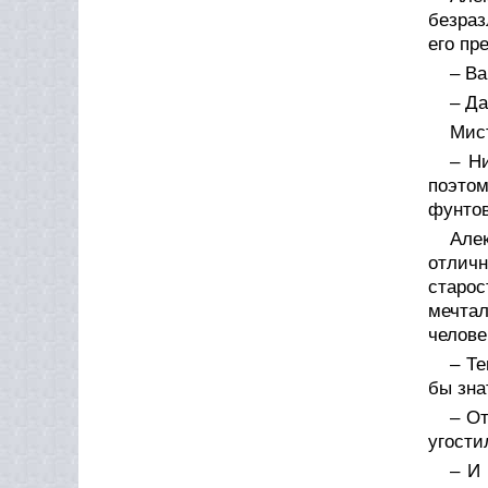
безраз
его пр
– Ва
– Да
Мист
– Н
поэтом
фунтов
Але
отличн
старос
мечтал
челове
– Те
бы зна
– От
угости
– И 