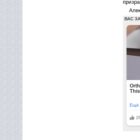
призра
Алек