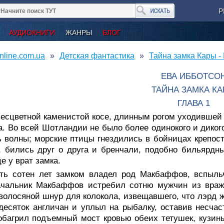
Р
АУДИОКНИГИ
ЖАНРЫ
БЛОГ
nline.com.ua
Детская фантастика
Тайна замка Кары -
ЕВА ИББОТСО
ТАЙНА ЗАМКА К
ГЛАВА 1
есцветной каменистой косе, длинным рогом уходившей 
а. Во всей Шотландии не было более одинокого и диког
 волны; морские птицы гнездились в бойницах крепос
, бились друг о друга и бренчали, подобно бильярд
е у врат замка.
ть сотен лет замком владел род Макбаффов, вспыльч
ачальник Макбаффов истребил сотню мужчин из враж
волосяной шнур для колокола, извещавшего, что лэрд ж
десяток англичан и уплыл на рыбалку, оставив несчас
обагрил подъемный мост кровью обеих тетушек, кузины