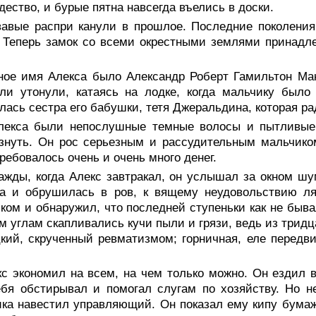
дество, и бурые пятна навсегда въелись в доски.
вавые распри канули в прошлое. Последние поколени
 Теперь замок со всеми окрестными землями принадл
ное имя Алекса было Александр Роберт Гамильтон Мак
ли утонули, катаясь на лодке, когда мальчику было
лась сестра его бабушки, тетя Джеральдина, которая ра
лекса были непослушные темные волосы и пытливые г
знуть. Он рос серьезным и рассудительным мальчиком
требовалось очень и очень много денег.
ажды, когда Алекс завтракал, он услышал за окном ш
ла и обрушилась в ров, к вящему неудовольствию ля
ком и обнаружил, что последней ступеньки как не быва
м углам скапливались кучи пыли и грязи, ведь из тридц
кий, скрученный ревматизмом; горничная, еле передвиг
кс экономил на всем, на чем только можно. Он ездил 
бя обстирывал и помогал слугам по хозяйству. Но н
ка навестил управляющий. Он показал ему кипу бумаж