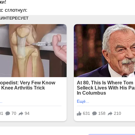
ки!
с сглотнул: