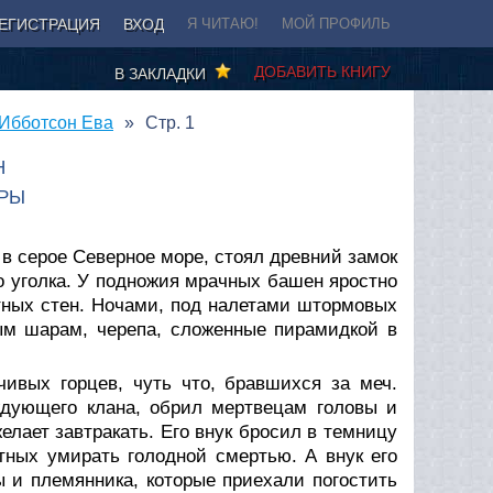
ЕГИСТРАЦИЯ
ВХОД
Я ЧИТАЮ!
МОЙ ПРОФИЛЬ
ДОБАВИТЬ КНИГУ
В ЗАКЛАДКИ
 Ибботсон Ева
Стр. 1
Н
АРЫ
в серое Северное море, стоял древний замок
о уголка. У подножия мрачных башен яростно
тных стен. Ночами, под налетами штормовых
ным шарам, черепа, сложенные пирамидкой в
ивых горцев, чуть что, бравшихся за меч.
дующего клана, обрил мертвецам головы и
елает завтракать. Его внук бросил в темницу
тных умирать голодной смертью. А внук его
 и племянника, которые приехали погостить