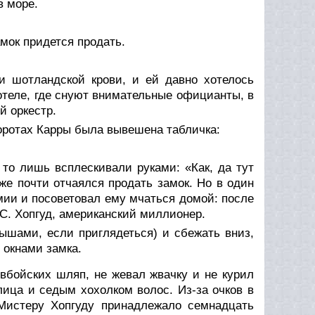
в море.
амок придется продать.
и шотландской крови, и ей давно хотелось
 отеле, где снуют внимательные официанты, в
й оркестр.
воротах Карры была вывешена табличка:
 то лишь всплескивали руками: «Как, да тут
же почти отчаялся продать замок. Но в один
мии и посоветовал ему мчаться домой: после
С. Хопгуд, американский миллионер.
мышами, если приглядеться) и сбежать вниз,
 окнами замка.
овбойских шляп, не жевал жвачку и не курил
ица и седым хохолком волос. Из-за очков в
Мистеру Хопгуду принадлежало семнадцать