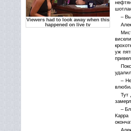
нефтя
шотлан
– Вы
Алек
Мист
висел
крохот
уж пят
привел
Пок
удалил
– Не
влюбил
Тут
замерл
– Бл
Карра 
оконча
Але