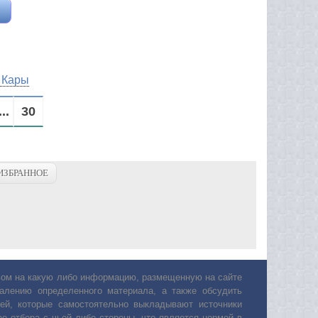
 Кары
...
30
ИЗБРАННОЕ
авом на какую либо информацию, размещенную на сайте
лению определенного материала, а также обсудить
ей, которые самостоятельно выкладывают источники
е отбора с чьей либо стороны, что является нормой в