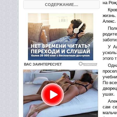
на Рож
СОДЕРЖАНИЕ....
Кро
жизнь.
Алекс.
Пол
родите
заботи
У А
усколь
этого 
Одн
просе
учебни
По все
дворец
ушах.
Але
сам се
мальчи