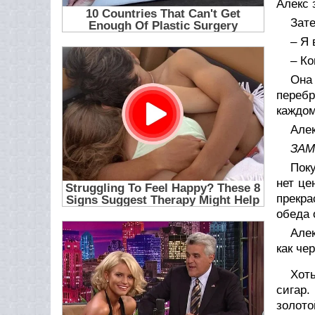
Алекс 
Зате
– Я 
– Ко
Она
перебр
каждом
Алек
ЗАМ
Пок
нет це
прекра
обеда 
Але
как че
Хот
сигар.
золот