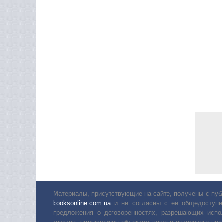
Материалы, присутствующие на сайте, получены с пуб
booksonline.com.ua
и не согласны с её общедоступн
предложения о договоренностях, разрешающих испо
текстов, являющиеся объектом вашего авторского пра