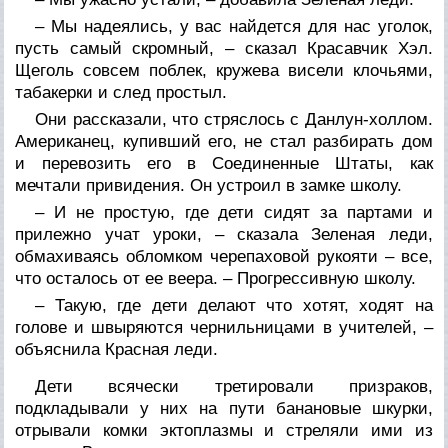
– Мы надеялись, у вас найдется для нас уголок,
пусть самый скромный, – сказал Красавчик Хэл.
Щеголь совсем поблек, кружева висели клочьями,
табакерки и след простыл.
Они рассказали, что стряслось с Данлун-холлом.
Американец, купивший его, не стал разбирать дом
и перевозить его в Соединенные Штаты, как
мечтали привидения. Он устроил в замке школу.
– И не простую, где дети сидят за партами и
прилежно учат уроки, – сказала Зеленая леди,
обмахиваясь обломком черепаховой рукояти – все,
что осталось от ее веера. – Прогрессивную школу.
– Такую, где дети делают что хотят, ходят на
голове и швыряются чернильницами в учителей, –
объяснила Красная леди.
Дети всячески третировали призраков,
подкладывали у них на пути банановые шкурки,
отрывали комки эктоплазмы и стреляли ими из