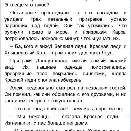
Это еще что такое?
Остальные проследили за его взглядом и
увидели трех печальных призраков, устало
паривших над водой. Они так утомились, что
рухнули прямо в море, и призракам Карры
потребовалось несколько минут, чтобы узнать их.
– Ба, кого я вижу! Зеленая леди, Красная леди и
Хлыщеватый Хэл, – промолвил дядюшка Лоус.
Призраки Данлун-холла имели самый жалкий
вид. Их пышные одежды поистрепались,
призрачные тела покрылись синяками, шляпа
Красной леди сползла набекрень.
Алекс недовольно смотрел на незваных гостей.
Он помнил, как они обошлись с его друзьями, и ни
капли им теперь не сочувствовал.
– Что вас сюда привело? – хмурясь, спросил он.
– Мы беженцы, – сказала Красная леди. –
Изгнанники. У нас больше нет дома.
– Мы ужасно устали, – добавила Зеленая леди.