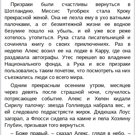
Призраки были счастливы вернуться в
Шотландию. Миссис Тугобрюх стала Кроку
прекрасной женой. Она не лезла ему в ухо ватными
палочками, а от безмятежной жизни ее водное
безумие пошло на убыль, и ей уже все реже
хотелось утопиться. Рука стала писательницей и
сочиняла книгу о своих приключениях. Раз в
неделю Алекс возил ее на лодке в Карру, где она
раздавала автографы. Утес перешел во владение
Национального фонда, а Рука и все призраки
пользовались таким почетом, что посмотреть на них
съезжались люди со всего мира.
Одним прекрасным осенним утром, месяцев
через девять после страшной ночи, случилось
потрясающее событие. Алекс и Хелен кидали
Сирилу палочку: звезда Голливуда набрала вес, и
ей следовало подрастрясти жирок. Дядюшка Лоус
загорал, а Флосси сидела на камне и пела Хозяину
Глубин, призывая того вернуться.
– Боже правый, – сказал Алекс, глядя в небо. –