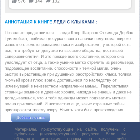
АННОТАЦИЯ К КНИГЕ
ЛЕДИ С КЛЫКАМИ :
Позвольте представиться — леди Клер Шатраэн Отхильда Дербас
Туиллойска, любимая дочурка своего папочки-полугнома, широко
известного золотопромышленника и изобретателя, у которой есть
все, что требуется девушке из высшего общества, достигшей
совершеннолетия. И это прежде всего состояние, которое она
унаследует от отца, а также умение метко стрелять из револьвера,
подобающее воспитание, способности к темной магии, очень
быстро вырастающие при душевных расстройствах клыки, толика
гномьей крови плюс враги, доставшиеся по наследству от
исчезнувшей в неизвестном направлении мамы… Перелистывая
страницы романов и древних хроник, никогда не знаешь и даже не
догадываешься, что и тебя однажды может подхватить мутная
волна приключений. И неизвестно еще, какие страшные тайны
приоткроются твоему взору. Начать хотя бы с происхождения…
Добавить отзыв
Жушман Дмитрий
Материалы, присутствующие на сайте, получены с
публичных (широкодоступных) ресурсов. Если вы
обладаете авторским правом на какую либо