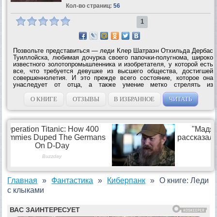
Кол-во страниц:
56
1
Позвольте представиться — леди Клер Шатраэн Отхильда Дербас
Туиллойска, любимая дочурка своего папочки-полугнома, широко
известного золотопромышленника и изобретателя, у которой есть
все, что требуется девушке из высшего общества, достигшей
совершеннолетия. И это прежде всего состояние, которое она
унаследует от отца, а также умение метко стрелять из
револьвера, подобающее воспитание, способности к темной
магии, очень быстро...
О КНИГЕ
ОТЗЫВЫ
В ИЗБРАННОЕ
ЧИТАТЬ
Главная
Фантастика
Киберпанк
О книге: Леди
с клыками