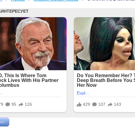
зыв
Жушман Дмитрий