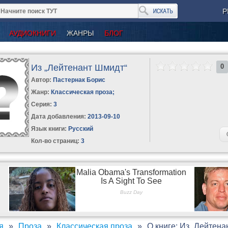
Р
АУДИОКНИГИ
ЖАНРЫ
БЛОГ
Из „Лейтенант Шмидт“
0
Автор:
Пастернак Борис
Жанр:
Классическая проза
;
Серия:
3
Дата добавления:
2013-09-10
Язык книги:
Русский
Кол-во страниц:
3
я
Проза
Классическая проза
О книге: Из „Лейтен