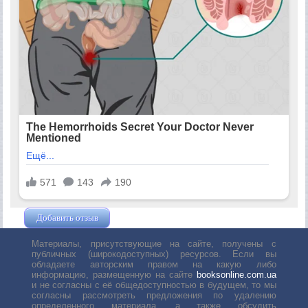
Добавить отзыв
Жушман Дмитрий
Материалы, присутствующие на сайте, получены с
публичных (широкодоступных) ресурсов. Если вы
обладаете авторским правом на какую либо
информацию, размещенную на сайте
booksonline.com.ua
и не согласны с её общедоступностью в будущем, то мы
согласны рассмотреть предложения по удалению
определенного материала, а также обсудить